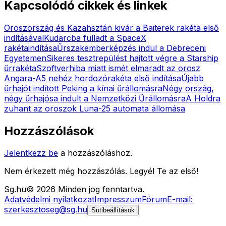
Kapcsolódó cikkek és linkek
Oroszország és Kazahsztán kivár a Baiterek rakéta első
indításával
Kudarcba fulladt a SpaceX
rakétaindítása
Űrszakemberképzés indul a Debreceni
Egyetemen
Sikeres tesztrepülést hajtott végre a Starship
űrrakéta
Szoftverhiba miatt ismét elmaradt az orosz
Angara-A5 nehéz hordozórakéta első indítása
Újabb
űrhajót indított Peking a kínai űrállomásra
Négy ország,
négy űrhajósa indult a Nemzetközi Űrállomásra
A Holdra
zuhant az oroszok Luna-25 automata állomása
Hozzászólások
Jelentkezz be
a hozzászóláshoz.
Nem érkezett még hozzászólás. Legyél Te az első!
Sg
.hu
©
2026
Minden jog fenntartva.
Adatvédelmi nyilatkozat
Impresszum
Fórum
E-mail:
szerkesztoseg@sg.hu
Sütibeállítások