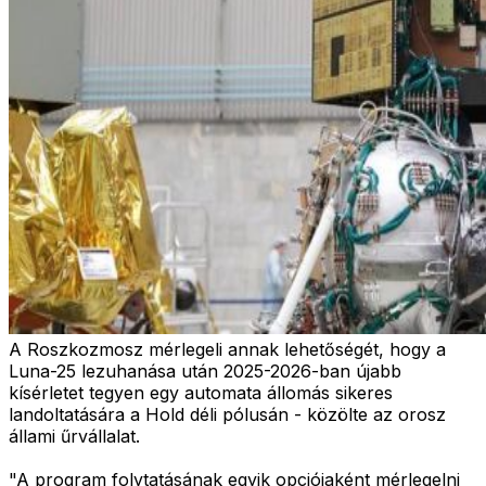
A Roszkozmosz mérlegeli annak lehetőségét, hogy a
Luna-25 lezuhanása után 2025-2026-ban újabb
kísérletet tegyen egy automata állomás sikeres
landoltatására a Hold déli pólusán - közölte az orosz
állami űrvállalat.
"A program folytatásának egyik opciójaként mérlegelni