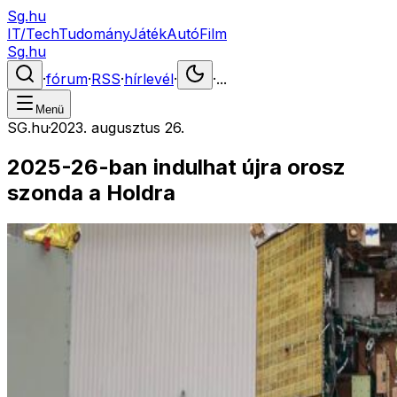
Sg.hu
IT/Tech
Tudomány
Játék
Autó
Film
Sg.hu
·
fórum
·
RSS
·
hírlevél
·
·
...
Menü
SG.hu
·
2023. augusztus 26.
2025-26-ban indulhat újra orosz
szonda a Holdra