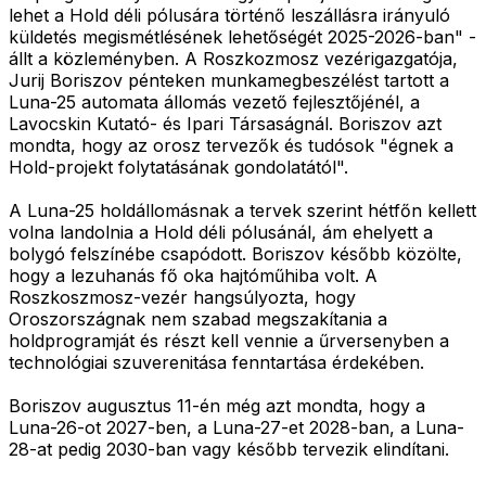
lehet a Hold déli pólusára történő leszállásra irányuló
küldetés megismétlésének lehetőségét 2025-2026-ban" -
állt a közleményben. A Roszkozmosz vezérigazgatója,
Jurij Boriszov pénteken munkamegbeszélést tartott a
Luna-25 automata állomás vezető fejlesztőjénél, a
Lavocskin Kutató- és Ipari Társaságnál. Boriszov azt
mondta, hogy az orosz tervezők és tudósok "égnek a
Hold-projekt folytatásának gondolatától".
A Luna-25 holdállomásnak a tervek szerint hétfőn kellett
volna landolnia a Hold déli pólusánál, ám ehelyett a
bolygó felszínébe csapódott. Boriszov később közölte,
hogy a lezuhanás fő oka hajtóműhiba volt. A
Roszkoszmosz-vezér hangsúlyozta, hogy
Oroszországnak nem szabad megszakítania a
holdprogramját és részt kell vennie a űrversenyben a
technológiai szuverenitása fenntartása érdekében.
Boriszov augusztus 11-én még azt mondta, hogy a
Luna-26-ot 2027-ben, a Luna-27-et 2028-ban, a Luna-
28-at pedig 2030-ban vagy később tervezik elindítani.