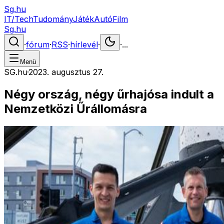
Sg.hu
IT/Tech
Tudomány
Játék
Autó
Film
Sg.hu
·
fórum
·
RSS
·
hírlevél
·
·
...
Menü
SG.hu
·
2023. augusztus 27.
Négy ország, négy űrhajósa indult a
Nemzetközi Űrállomásra