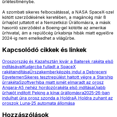
űrlétesítménybe.
A szombati sikeres felbocsátással, a NASA SpaceX-szel
kötött szerződésének keretében, a magáncég már 8
űrhajóst juttatott el a Nemzetközi Űrállomásra, a másik
hasonló szerződést a Boeing-gel kötötte az amerikai
űrhivatal, ám a repülőcég űrkabinja hibák miatt egyelőre
2024-ig nem emelkedhet a világűrbe.
Kapcsolódó cikkek és linkek
Oroszország és Kazahsztán kivár a Baiterek rakéta első
indításával
Kudarcba fulladt a SpaceX
rakétaindítása
Űrszakemberképzés indul a Debreceni
Egyetemen
Sikeres tesztrepülést hajtott végre a Starship
űrrakéta
Szoftverhiba miatt ismét elmaradt az orosz
Angara-A5 nehéz hordozórakéta első indítása
Újabb
űrhajót indított Peking a kínai űrállomásra
2025-26-ban
indulhat újra orosz szonda a Holdra
A Holdra zuhant az
oroszok Luna-25 automata állomása
Hozzászólások