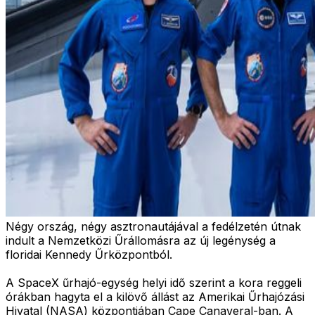
Négy ország, négy asztronautájával a fedélzetén útnak
indult a Nemzetközi Űrállomásra az új legénység a
floridai Kennedy Űrközpontból.
A SpaceX űrhajó-egység helyi idő szerint a kora reggeli
órákban hagyta el a kilövő állást az Amerikai Űrhajózási
Hivatal (NASA) központjában Cape Canaveral-ban. A