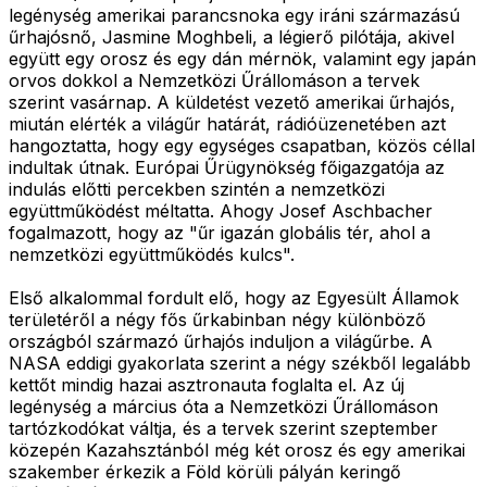
legénység amerikai parancsnoka egy iráni származású
űrhajósnő, Jasmine Moghbeli, a légierő pilótája, akivel
együtt egy orosz és egy dán mérnök, valamint egy japán
orvos dokkol a Nemzetközi Űrállomáson a tervek
szerint vasárnap. A küldetést vezető amerikai űrhajós,
miután elérték a világűr határát, rádióüzenetében azt
hangoztatta, hogy egy egységes csapatban, közös céllal
indultak útnak. Európai Űrügynökség főigazgatója az
indulás előtti percekben szintén a nemzetközi
együttműködést méltatta. Ahogy Josef Aschbacher
fogalmazott, hogy az "űr igazán globális tér, ahol a
nemzetközi együttműködés kulcs".
Első alkalommal fordult elő, hogy az Egyesült Államok
területéről a négy fős űrkabinban négy különböző
országból származó űrhajós induljon a világűrbe. A
NASA eddigi gyakorlata szerint a négy székből legalább
kettőt mindig hazai asztronauta foglalta el. Az új
legénység a március óta a Nemzetközi Űrállomáson
tartózkodókat váltja, és a tervek szerint szeptember
közepén Kazahsztánból még két orosz és egy amerikai
szakember érkezik a Föld körüli pályán keringő