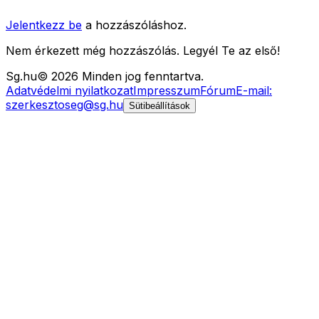
Jelentkezz be
a hozzászóláshoz.
Nem érkezett még hozzászólás. Legyél Te az első!
Sg
.hu
©
2026
Minden jog fenntartva.
Adatvédelmi nyilatkozat
Impresszum
Fórum
E-mail:
szerkesztoseg@sg.hu
Sütibeállítások