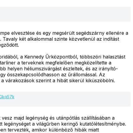
mpe elvesztése és egy megsérült segédszárny ellenére a
 Tavaly két alkalommal szinte közvetlenül az indítást
égződött.
loridából, a Kennedy Űrközpontból, többszöri halasztást
Starliner a terveknek megfelelően megközelítette a
b helyen héliumszivárgást észleltek, és az irányító-
, hogy összekapcsolódhasson az űrállomással. Az
a várakozások szerint a hibát sikerül kiküszöbölni.
Y3Gkq57k
t vesz majd legénység és utánpótlás szállításában a
 legénységet a világűrben keringő kutatólétesítménybe.
-ben tervezték, amikor különböző hibák miatt