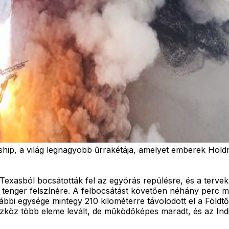
rship, a világ legnagyobb űrrakétája, amelyet emberek Holdr
Texasból bocsátották fel az egyórás repülésre, és a terve
 a tenger felszínére. A felbocsátást követően néhány perc 
bbi egysége mintegy 210 kilométerre távolodott el a Földtő
szköz több eleme levált, de működőképes maradt, és az Indi