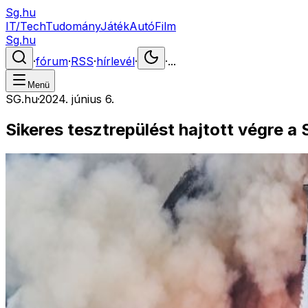
Sg.hu
IT/Tech
Tudomány
Játék
Autó
Film
Sg.hu
·
fórum
·
RSS
·
hírlevél
·
·
...
Menü
SG.hu
·
2024. június 6.
Sikeres tesztrepülést hajtott végre a 