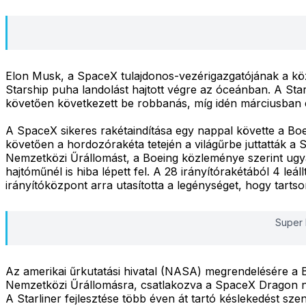
Elon Musk, a SpaceX tulajdonos-vezérigazgatójának a köz
Starship puha landolást hajtott végre az óceánban. A Stars
követően következett be robbanás, míg idén márciusban e
A SpaceX sikeres rakétaindítása egy nappal követte a Boe
követően a hordozórakéta tetején a világűrbe juttatták a 
Nemzetközi Űrállomást, a Boeing közleménye szerint ugyan
hajtóműnél is hiba lépett fel. A 28 irányítórakétából 4 l
irányítóközpont arra utasította a legénységet, hogy tarts
Super 
Az amerikai űrkutatási hivatal (NASA) megrendelésére a Boe
Nemzetközi Űrállomásra, csatlakozva a SpaceX Dragon nev
A Starliner fejlesztése több éven át tartó késlekedést sz