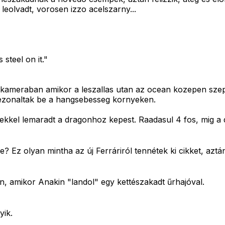
 leolvadt, vorosen izzo acelszarny...
steel on it."
s a kameraban amikor a leszallas utan az ocean kozepen sze
rezonaltak be a hangsebesseg kornyeken.
ekkel lemaradt a dragonhoz kepest. Raadasul 4 fos, mig a 
-re? Ez olyan mintha az új Ferráriról tennétek ki cikket, aztá
jén, amikor Anakin "landol" egy kettészakadt űrhajóval.
yik.