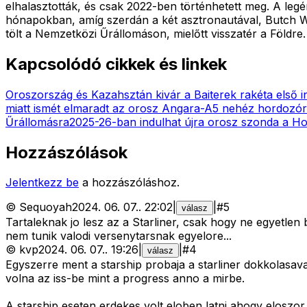
elhalasztották, és csak 2022-ben történhetett meg. A legé
hónapokban, amíg szerdán a két asztronautával, Butch Wilm
tölt a Nemzetközi Űrállomáson, mielőtt visszatér a Földre.
Kapcsolódó cikkek és linkek
Oroszország és Kazahsztán kivár a Baiterek rakéta első i
miatt ismét elmaradt az orosz Angara-A5 nehéz hordozóra
Űrállomásra
2025-26-ban indulhat újra orosz szonda a Ho
Hozzászólások
Jelentkezz be
a hozzászóláshoz.
©
Sequoyah
2024. 06. 07.
.
22:02
|
|
#
5
válasz
Tartaleknak jo lesz az a Starliner, csak hogy ne egyetlen 
nem tunik valodi versenytarsnak egyelore...
©
kvp
2024. 06. 07.
.
19:26
|
|
#
4
válasz
Egyszerre ment a starship probaja a starliner dokkolasava
volna az iss-be mint a progress anno a mirbe.
A starship eseten erdekes volt eloben latni ahogy eloszo