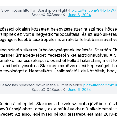
Slow motion liftoff of Starship on Flight 4
pic.twitter.com/9itFbrfxW7
— SpaceX (@SpaceX)
June 6, 2024
össégi oldalán közzétett bejegyzése szerint számos hőcse
hipnek ez volt a negyedik felbocsátása, és az első sikeres.
gy ígéretesebb tesztrepülés is a rakéta felrobbanásával v
ing szintén sikeres űrhajóegységének indítását. Szerdán F
Starliner űrhajóegységet, fedélzetén két asztronautával. A 
akkor az összekapcsolódást el kellett halasztani, mert töb
eállt, ami befolyásolja a Starliner manőverezési képességét
on távolságot a Nemzetközi Űrállomástól, de közölték, hogy 
Heavy has splashed down in the Gulf of Mexico
pic.twitter.com/hI
— SpaceX (@SpaceX)
June 6, 2024
ing által épített Starliner a tervek szerint a jövőben rész
ű űrhajójához, amely az elmúlt években 9 alkalommal vitt
envedett. Az első, legénység nélküli tesztrepülést már 2019