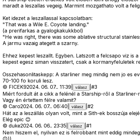
maradt a leszallas vegeig. Marmint mozgathato volt a felig
Ket idezet a leszallassal kapcsolatban:
"That was a Wile E. Coyote landing."
(a prerifarkas a gyalogkakukkbol)
"He was right, there was some ablative structural stainless 
A jarmu vazaig ategett a szarny.
Ehhez kepest leszallt. Egyben. Latszott a felcsapo viz i
kepest egesz siman visszatert, csak a kormanyfeluletek 
Osszehasonlitaskepp: A starliner meg mindig nem jo es ev
70-100 fo koruli lesz.
©
FICEK9
2024. 06. 07.
.
11:39
|
|
#
3
válasz
Miért fordult át a cikk a felénél a Starship-ről a Starliner
Vagy én értettem félre valamit?
©
Caro
2024. 06. 07.
.
06:40
|
|
#
2
válasz
Hát az a leszállás olyan volt, mint a Sith-ek bosszúja ele
Elég epic 😊
©
duke
2024. 06. 06.
.
23:35
|
|
#
1
válasz
Nem hiszem el, nyilvan ez is felrobbant mint eddig mindeg
😊))