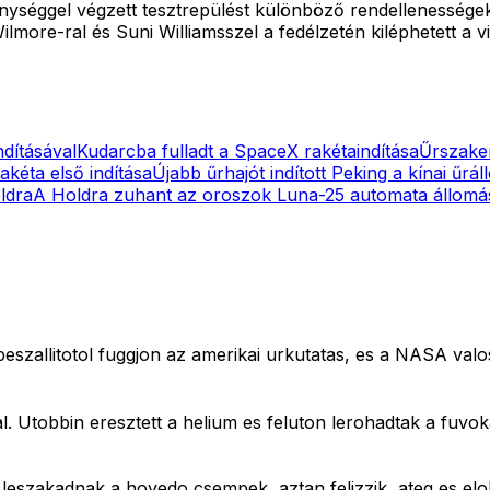
nységgel végzett tesztrepülést különböző rendellenességek 
ore-ral és Suni Williamsszel a fedélzetén kiléphetett a vil
ndításával
Kudarcba fulladt a SpaceX rakétaindítása
Űrszake
kéta első indítása
Újabb űrhajót indított Peking a kínai űrá
ldra
A Holdra zuhant az oroszok Luna-25 automata állomá
beszallitotol fuggjon az amerikai urkutatas, es a NASA valo
l. Utobbin eresztett a helium es feluton lerohadtak a fuvok
r leszakadnak a hovedo csempek, aztan felizzik, ateg es e