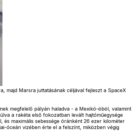
a, majd Marsra juttatásának céljával fejleszt a SpaceX
knek megfelelő pályán haladva - a Mexikó-öböl, valamint
múlva a rakéta első fokozatban levált hajtóműegysége
l, és maximális sebessége óránként 26 ezer kilométer
ai-óceán vizében érte el a felszínt, miközben végig