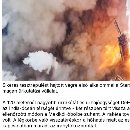
Sikeres tesztrepülést hajtott végre első alkalommal a Sta
magán űrkutatási vállalat.
A 120 méternél nagyobb űrrakétát és űrhajóegységet Dél-
az India-óceán térségét érintve - két részben tért vissza
ellenőrzött módon a Mexikói-öbölbe zuhant. A rakéta tová
volt. A légkörbe való visszatéréskor a hőhatás miatt az e
kapcsolatban maradt az iránytóközponttal.