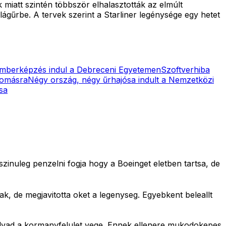
miatt szintén többször elhalasztották az elmúlt
ágűrbe. A tervek szerint a Starliner legénysége egy hetet
mberképzés indul a Debreceni Egyetemen
Szoftverhiba
llomásra
Négy ország, négy űrhajósa indult a Nemzetközi
sa
szinuleg penzelni fogja hogy a Boeinget eletben tartsa, de
ak, de megjavitotta oket a legenyseg. Egyebkent beleallt
lolvad a kormanyfelulet vege. Ennek ellenere mukodokepes