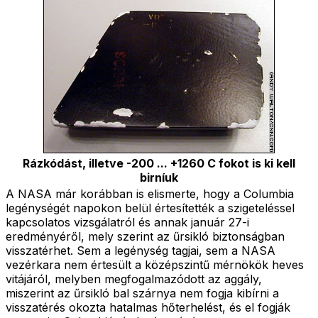
Rázkódást, illetve -200 ... +1260 C fokot is ki kell
birníuk
A NASA már korábban is elismerte, hogy a Columbia
legénységét napokon belül értesítették a szigeteléssel
kapcsolatos vizsgálatról és annak január 27-i
eredményéről, mely szerint az űrsikló biztonságban
visszatérhet. Sem a legénység tagjai, sem a NASA
vezérkara nem értesült a középszintű mérnökök heves
vitájáról, melyben megfogalmazódott az aggály,
miszerint az űrsikló bal szárnya nem fogja kibírni a
visszatérés okozta hatalmas hőterhelést, és el fogják