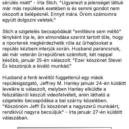
sérülés miatt" - írta Stich. "Ugyanezt a jelenséget láttuk
már más repülések esetében is és semmi gondot nem
okozott a belépésnél. Ennyit mára. Öröm számomra
együtt dolgozni veletek."
Stich a szigetelés becsapódását "említésre sem méltó"
tényként írja le, ám elmondása szerint tartott tőle, hogy
a riporterek megkérdezhetik róla az űrhajósokat a
repülés közbeni interjúk során. Husband parancsnok,
aki már veterán űrrepülőnek számított, két nappal
később, január 25-én válaszolt. "Ezer köszönet Steve!
És köszönjük a kiváló munkád."
Husband a fenti levéltől függetlenül egy másik
repülésigazgató, Jeffrey M. Hanley január 24-én küldött
levelére is válaszolt, melyben Hanley elküldte a
felszállásról készült videofelvételt, amin látható a
szigetelés becsapódása a bal szárny közelében.
"Köszönöm Jeff! És köszönet a nagyszerű munkáért,
rendkívül nagyra becsüljük" - írta január 27-én küldött
válaszában.