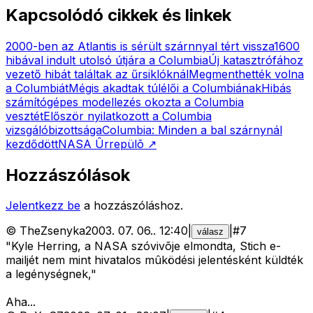
Kapcsolódó cikkek és linkek
2000-ben az Atlantis is sérült szárnnyal tért vissza
1600
hibával indult utolsó útjára a Columbia
Új katasztrófához
vezető hibát találtak az űrsiklóknál
Megmenthették volna
a Columbiát
Mégis akadtak túlélői a Columbiának
Hibás
számítógépes modellezés okozta a Columbia
vesztét
Először nyilatkozott a Columbia
vizsgálóbizottsága
Columbia: Minden a bal szárnynál
kezdődött
NASA Ûrrepülõ
↗
Hozzászólások
Jelentkezz be
a hozzászóláshoz.
©
TheZsenyka
2003. 07. 06.
.
12:40
|
|
#
7
válasz
"Kyle Herring, a NASA szóvivõje elmondta, Stich e-
mailjét nem mint hivatalos mûködési jelentésként küldték
a legénységnek,"
Aha...