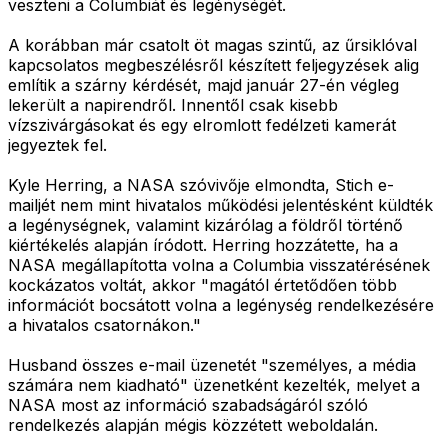
veszteni a Columbiát és legénységét.
A korábban már csatolt öt magas szintű, az űrsiklóval
kapcsolatos megbeszélésről készített feljegyzések alig
említik a szárny kérdését, majd január 27-én végleg
lekerült a napirendről. Innentől csak kisebb
vízszivárgásokat és egy elromlott fedélzeti kamerát
jegyeztek fel.
Kyle Herring, a NASA szóvivője elmondta, Stich e-
mailjét nem mint hivatalos működési jelentésként küldték
a legénységnek, valamint kizárólag a földről történő
kiértékelés alapján íródott. Herring hozzátette, ha a
NASA megállapította volna a Columbia visszatérésének
kockázatos voltát, akkor "magától értetődően több
információt bocsátott volna a legénység rendelkezésére
a hivatalos csatornákon."
Husband összes e-mail üzenetét "személyes, a média
számára nem kiadható" üzenetként kezelték, melyet a
NASA most az információ szabadságáról szóló
rendelkezés alapján mégis közzétett weboldalán.