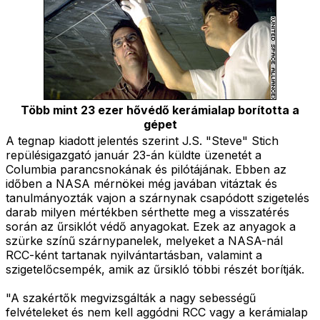
Több mint 23 ezer hővédő kerámialap borította a
gépet
A tegnap kiadott jelentés szerint J.S. "Steve" Stich
repülésigazgató január 23-án küldte üzenetét a
Columbia parancsnokának és pilótájának. Ebben az
időben a NASA mérnökei még javában vitáztak és
tanulmányozták vajon a szárnynak csapódott szigetelés
darab milyen mértékben sérthette meg a visszatérés
során az űrsiklót védő anyagokat. Ezek az anyagok a
szürke színű szárnypanelek, melyeket a NASA-nál
RCC-ként tartanak nyilvántartásban, valamint a
szigetelőcsempék, amik az űrsikló többi részét borítják.
"A szakértők megvizsgálták a nagy sebességű
felvételeket és nem kell aggódni RCC vagy a kerámialap