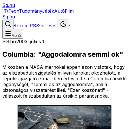
Sg.hu
IT/Tech
Tudomány
Játék
Autó
Film
Sg.hu
·
fórum
·
RSS
·
hírlevél
·
·
...
Menü
SG.hu
·
2003. július 1.
Columbia: "Aggodalomra semmi ok"
Miközben a NASA mérnökei éppen azon vitáztak, hogy
az elszabadult szigetelés milyen károkat okozhatott, a
repülésigazgató e-mail-ben értesítette a Columbia űrsikló
legénységét, "semmi ok az aggodalomra", ami a
biztonságos visszatérést illeti. "Ezer köszönet!" -
válaszolt felszabadultan az űrsikló parancsnoka.