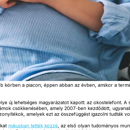
 körben a piacon, éppen abban az évben, amikor a termék
lye új lehetséges magyarázatot kapott: az okostelefont. A 
yszámok csökkenésében, amely 2007-ben kezdődött, ugyana
onyítékok, amelyek ezt az összefüggést igazolni tudták vo
ikat
májusban tették közzé
, az első olyan tudományos munk