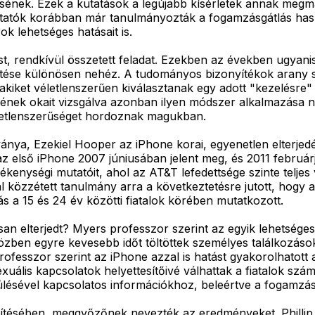
sének. Ezek a kutatások a legújabb kísérletek annak megm
kutatók korábban már tanulmányozták a fogamzásgátlás has
ok lehetséges hatásait is.
t, rendkívül összetett feladat. Ezekben az években ugyanis
ítése különösen nehéz. A tudományos bizonyítékok arany s
akiket véletlenszerűen kiválasztanak egy adott "kezelésre" 
nek okait vizsgálva azonban ilyen módszer alkalmazása ne
életlenszerűséget hordoznak magukban.
ánya, Ezekiel Hooper az iPhone korai, egyenetlen elterjedés
 első iPhone 2007 júniusában jelent meg, és 2011 februárjá
nységi mutatóit, ahol az AT&T lefedettsége szinte teljes vo
l közzétett tanulmány arra a következtetésre jutott, hogy 
tás a 15 és 24 év közötti fiatalok körében mutatkozott.
n elterjedt? Myers professzor szerint az egyik lehetséges
özben egyre kevesebb időt töltöttek személyes találkozások
professzor szerint az iPhone azzal is hatást gyakorolhato
uális kapcsolatok helyettesítőivé válhattak a fiatalok szá
lésével kapcsolatos információkhoz, beleértve a fogamzásg
zítésében, meggyőzőnek nevezték az eredményeket. Phillip 