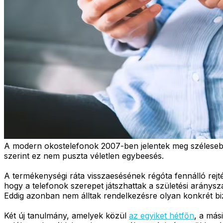
A modern okostelefonok 2007-ben jelentek meg szélesebb
szerint ez nem puszta véletlen egybeesés.
A termékenységi ráta visszaesésének régóta fennálló rejté
hogy a telefonok szerepet játszhattak a születési arán
Eddig azonban nem álltak rendelkezésre olyan konkrét biz
Két új tanulmány, amelyek közül
az egyiket hétfőn
, a más