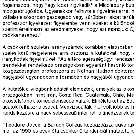
fogalmazott, hogy "egy kicsit irigykedik" a Middlebury kut
mozgatórugójába. Ugyanakkor felhívta a figyelmet arra, 
vállalat elsősorban gazdagabb vagy sűrűbben lakott terüle
professzor igyekezett figyelembe venni ezeket a különbs
szerint értelmezni az eredményeket, hogy azt mondjuk: Ó, 
csökkenéséhez."
A csökkenő születési arányszámok korábban elsősorban a f
széles körű megjelenése arra ösztönzi a kutatókat, hogy
irányították figyelmüket. "Az eltérő egészségügyi rendsze
trendekkel rendelkező országokban egyaránt hasonló tö
közgazdaságtan-professzora és Nathan Hudson doktorandusz
nagyjából ugyanabban a formában és nagyjából ugyanabb
A kutatók a Világbank adatait elemezték, amelyek az okos
országokban, mint Irán, Costa Rica, Guatemala, Chile, Me
okostelefonok tömegjelenséggé váltak. Elméletüket az Eg
adatok felhasználásával. Megvizsgálták, hol volt jobb és
rendelkezésre a nagy sebességű internet, a tinédzserek 
Theodore Joyce, a Baruch College közgazdásza ugyanakko
már az 1990-es évek óta csökkenő tendenciát mutatott, jó