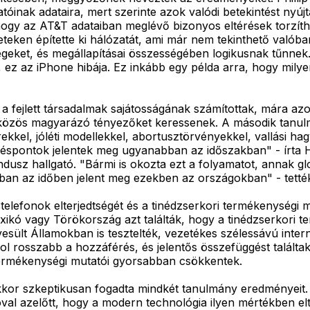
atóinak adataira, mert szerinte azok valódi betekintést nyúj
hogy az AT&T adataiban meglévő bizonyos eltérések torzíth
teken építette ki hálózatát, ami már nem tekinthető valóba
égeket, és megállapításai összességében logikusnak tűnne
ez az iPhone hibája. Ez inkább egy példa arra, hogy milyen
ejlett társadalmak sajátosságának számítottak, mára azonb
 közös magyarázó tényezőket keressenek. A második tanulm
rekkel, jóléti modellekkel, abortusztörvényekkel, vallási 
réspontok jelentek meg ugyanabban az időszakban" - írta
 hallgató. "Bármi is okozta ezt a folyamatot, annak globá
an az időben jelent meg ezekben az országokban" - tetté
telefonok elterjedtségét és a tinédzserkori termékenységi 
xikó vagy Törökország azt találták, hogy a tinédzserkori t
yesült Államokban is tesztelték, vezetékes szélessávú int
 hol rosszabb a hozzáférés, és jelentős összefüggést talál
termékenységi mutatói gyorsabban csökkentek.
r szkeptikusan fogadta mindkét tanulmány eredményeit. R
val azelőtt, hogy a modern technológia ilyen mértékben el