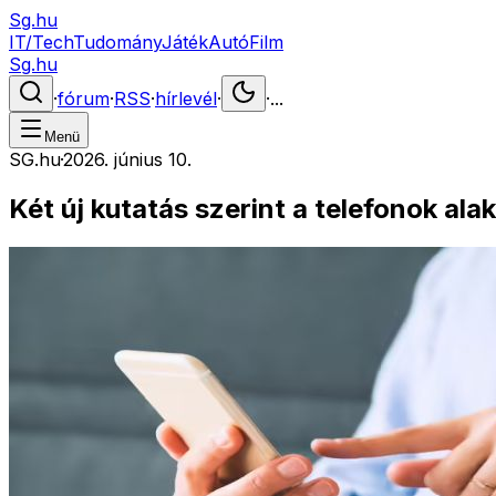
Sg.hu
IT/Tech
Tudomány
Játék
Autó
Film
Sg.hu
·
fórum
·
RSS
·
hírlevél
·
·
...
Menü
SG.hu
·
2026. június 10.
Két új kutatás szerint a telefonok ala