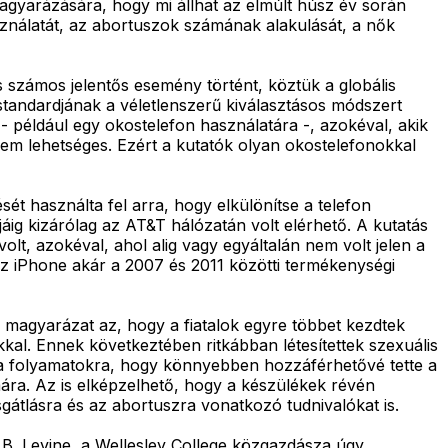
agyarázására, hogy mi állhat az elmúlt húsz év során
ználatát, az abortuszok számának alakulását, a nők
 számos jelentős esemény történt, köztük a globális
tandardjának a véletlenszerű kiválasztásos módszert
- például egy okostelefon használatára -, azokéval, akik
m lehetséges. Ezért a kutatók olyan okostelefonokkal
ét használta fel arra, hogy elkülönítse a telefon
ig kizárólag az AT&T hálózatán volt elérhető. A kutatás
lt, azokéval, ahol alig vagy egyáltalán nem volt jelen a
az iPhone akár a 2007 és 2011 közötti termékenységi
 magyarázat az, hogy a fiatalok egyre többet kezdtek
kal. Ennek következtében ritkábban létesítettek szexuális
tt a folyamatokra, hogy könnyebben hozzáférhetővé tette a
mára. Az is elképzelhető, hogy a készülékek révén
átlásra és az abortuszra vonatkozó tudnivalókat is.
B. Levine, a Wellesley College közgazdásza úgy