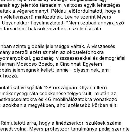
tanak egy jelentős társadalmi változás egyik lehetséges
atták a végeredményt. Például előfordulhatott, hogy a
n véletlenszerű mintázatnak. Levine szerint Myers
k. Ugyanakkor figyelmeztetett: "Nem szabad annyira szó
 társadalmi hatások vezettek a születési ráta
an szinte globális jelenséggé váltak. A visszaesés
ány szerzői ezért szintén az okostelefonokra
hagyományokkal, gazdasági visszaesésekkel és demográfiai
 Hernan Moscoso Boedo, a Cincinnati Egyetem
lis jelenségnek kellett lennie - olyasminek, ami
k hozzá.
mutatókat vizsgálták 128 országban. Olyan eltérő
ermékenységi ráta csökkenése felgyorsult, miután az
ernetkapcsolatokra és 4G mobilhálózatokra vonatkozó
tak: azokban a megyékben, ahol szélesebb körben állt
ámutatott arra, hogy a tinédzserkori szülések száma
terjedt volna. Myers professzor tanulmánya pedig szerinte