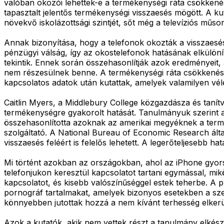
valóban okozói lehettek-e a termékenységi ráta csökkené
tapasztalt jelentős termékenységi visszaesés mögött. A 
növekvő iskolázottsági szintjét, sőt még a televíziós műsor
Annak bizonyítása, hogy a telefonok okozták a visszaesés
pénzügyi válság, így az okostelefonok hatásának elkülön
tekintik. Ennek során összehasonlítják azok eredményeit, 
nem részesülnek benne. A termékenységi ráta csökkenésé
kapcsolatos adatok után kutattak, amelyek valamilyen v
Caitlin Myers, a Middlebury College közgazdásza és tanítv
termékenységre gyakorolt hatását. Tanulmányuk szerint az
összehasonlította azoknak az amerikai megyéknek a terméke
szolgáltató. A National Bureau of Economic Research álta
visszaesés feléért is felelős lehetett. A legerőteljesebb ha
Mi történt azokban az országokban, ahol az iPhone gyorsa
telefonjukon keresztül kapcsolatot tartani egymással, mik
kapcsolatot, és kisebb valószínűséggel estek teherbe. A 
pornográf tartalmakat, amelyek bizonyos esetekben a szex
könnyebben jutottak hozzá a nem kívánt terhesség elkerü
Azok a kutatók, akik nem vettek részt a tanulmány elkés