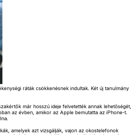
enységi ráták csökkenésnek indultak. Két új tanulmány
szakértők már hosszú ideje felvetették annak lehetőségét,
bban az évben, amikor az Apple bemutatta az iPhone-t.
lna.
ák, amelyek azt vizsgálják, vajon az okostelefonok