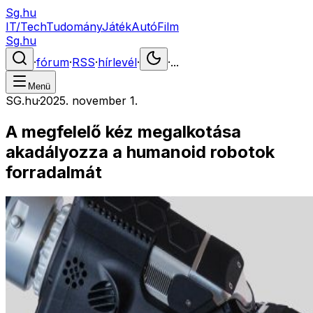
Sg.hu
IT/Tech
Tudomány
Játék
Autó
Film
Sg.hu
·
fórum
·
RSS
·
hírlevél
·
·
...
Menü
SG.hu
·
2025. november 1.
A megfelelő kéz megalkotása
akadályozza a humanoid robotok
forradalmát