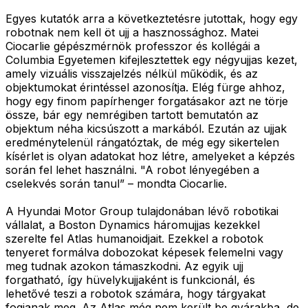
Egyes kutatók arra a következtetésre jutottak, hogy egy
robotnak nem kell öt ujj a hasznossághoz. Matei
Ciocarlie gépészmérnök professzor és kollégái a
Columbia Egyetemen kifejlesztettek egy négyujjas kezet,
amely vizuális visszajelzés nélkül működik, és az
objektumokat érintéssel azonosítja. Elég fürge ahhoz,
hogy egy finom papírhenger forgatásakor azt ne törje
össze, bár egy nemrégiben tartott bemutatón az
objektum néha kicsúszott a markából. Ezután az ujjak
eredménytelenül rángatóztak, de még egy sikertelen
kísérlet is olyan adatokat hoz létre, amelyeket a képzés
során fel lehet használni. "A robot lényegében a
cselekvés során tanul” – mondta Ciocarlie.
A Hyundai Motor Group tulajdonában lévő robotikai
vállalat, a Boston Dynamics háromujjas kezekkel
szerelte fel Atlas humanoidjait. Ezekkel a robotok
tenyeret formálva dobozokat képesek felemelni vagy
meg tudnak azokon támaszkodni. Az egyik ujj
forgatható, így hüvelykujjaként is funkcionál, és
lehetővé teszi a robotok számára, hogy tárgyakat
fogjanak meg. Az Atlas még nem került be gyárakba, de