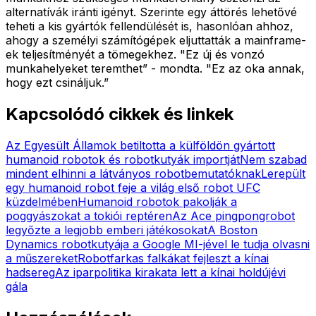
alternatívák iránti igényt. Szerinte egy áttörés lehetővé
teheti a kis gyártók fellendülését is, hasonlóan ahhoz,
ahogy a személyi számítógépek eljuttatták a mainframe-
ek teljesítményét a tömegekhez. "Ez új és vonzó
munkahelyeket teremthet” - mondta. "Ez az oka annak,
hogy ezt csináljuk.”
Kapcsolódó cikkek és linkek
Az Egyesült Államok betiltotta a külföldön gyártott
humanoid robotok és robotkutyák importját
Nem szabad
mindent elhinni a látványos robotbemutatóknak
Lerepült
egy humanoid robot feje a világ első robot UFC
küzdelmében
Humanoid robotok pakolják a
poggyászokat a tokiói reptéren
Az Ace pingpongrobot
legyőzte a legjobb emberi játékosokat
A Boston
Dynamics robotkutyája a Google MI-jével le tudja olvasni
a műszereket
Robotfarkas falkákat fejleszt a kínai
hadsereg
Az iparpolitika kirakata lett a kínai holdújévi
gála