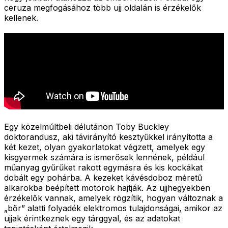
ceruza megfogásához több ujj oldalán is érzékelők
kellenek.
Egy közelmúltbeli délutánon Toby Buckley
doktorandusz, aki távirányító kesztyűkkel irányította a
két kezet, olyan gyakorlatokat végzett, amelyek egy
kisgyermek számára is ismerősek lennének, például
műanyag gyűrűket rakott egymásra és kis kockákat
dobált egy pohárba. A kezeket kávésdoboz méretű
alkarokba beépített motorok hajtják. Az ujjhegyekben
érzékelők vannak, amelyek rögzítik, hogyan változnak a
„bőr” alatti folyadék elektromos tulajdonságai, amikor az
ujjak érintkeznek egy tárggyal, és az adatokat