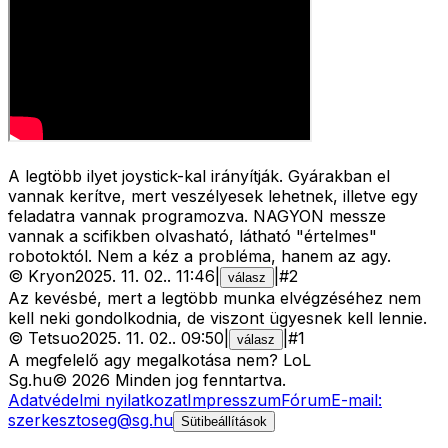
A legtöbb ilyet joystick-kal irányítják. Gyárakban el
vannak kerítve, mert veszélyesek lehetnek, illetve egy
feladatra vannak programozva. NAGYON messze
vannak a scifikben olvasható, látható "értelmes"
robotoktól. Nem a kéz a probléma, hanem az agy.
©
Kryon
2025. 11. 02.
.
11:46
|
|
#
2
válasz
Az kevésbé, mert a legtöbb munka elvégzéséhez nem
kell neki gondolkodnia, de viszont ügyesnek kell lennie.
©
Tetsuo
2025. 11. 02.
.
09:50
|
|
#
1
válasz
A megfelelő agy megalkotása nem? LoL
Sg
.hu
©
2026
Minden jog fenntartva.
Adatvédelmi nyilatkozat
Impresszum
Fórum
E-mail:
szerkesztoseg@sg.hu
Sütibeállítások