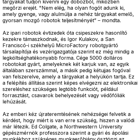
tárgyakat tudjon kivenni egy dobozból, miközben
megőrzi erejét. "Nem elég, ha olyan fogót adunk ki,
amely gyenge, vagy alulmúlja a nehéz tárgyakat emelő,
gyorsan mozgó robotok teljesítményét” – mondta.
Az ipari robotok évtizedek óta csipeszekre hasonlító
kezekre támaszkodnak, és Igor Kulakov, a San
Franciscó-i székhelyű MicroFactory robotgyártó
társalapítója és vezérigazgatója szerint ez még mindig a
legköltséghatékonyabb forma. Cége 5000 dolláros
robotokat gyárt, amelyeknek két karjuk van, az egyik
általában szerszámmal, a másik pedig kétujjas fogóval
van felszerelve, amely a tárgyakat a helyükön tartja. Ez
a felépítés állítása szerint képes elvégezni az elektronikai
szereléshez szükséges legtöbb funkciót, például
forrasztást, csavarok behelyezését vagy védőfóliák
lehúzását.
Az emberi kéz újrateremtésének nehézségei felvetik a
kérdést, hogy miért is van erre szükség, hiszen a valódi
már létezik. Ed Colgate, a Northwestern University
gépészmérnök professzora szerint a gyári és ápolási
munkákhoz szükséges munkaerőhiány ösztönzi az