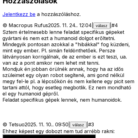
Hozzászólások
Jelentkezz be
a hozzászóláshoz.
©
Macropus Rufus
2025. 11. 24.
.
12:04
|
|
#
4
válasz
Sztem értelmesebb lenne feladat specifikus gépeket
gyártani és nem ezt a humanoid dolgot erőltetni.
Mindegyik pontosan azokkal a "hibákkal" fog küzdeni,
mint egy ember. Pl. simán feldönthetőek. Persze
látványosan korrigálnak, de az ember is ezt teszi, ua.
van az a pont amikor nem lehet mit tenni.
Mondjuk én jobban örülnék annak, hogy ha az idős
szüleimet egy olyan robot segítené, ami gond nélkül
megy fel-le pl. a lépcsőkön és nem kellene egy picit sem
tartani attól, hogy esetleg megbotlik. Ez nem mondható
el egy humanoid gépről.
Feladat specifikus gépek lennek, nem humanoidok.
©
Tetsuo
2025. 11. 10.
.
09:50
|
|
#
3
válasz
Ehhez képest egy dobozt nem tud arrébb rakni: