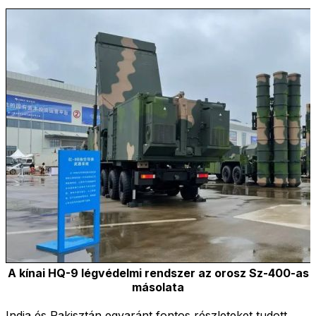
A kínai HQ-9 légvédelmi rendszer az orosz Sz-400-as
másolata
India és Pakisztán egyaránt fontos részleteket tudott