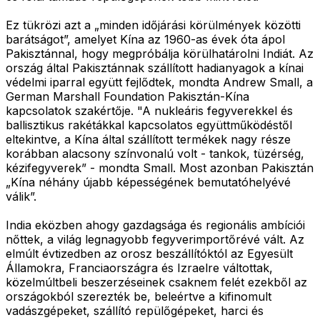
Ez tükrözi azt a „minden időjárási körülmények közötti
barátságot”, amelyet Kína az 1960-as évek óta ápol
Pakisztánnal, hogy megpróbálja körülhatárolni Indiát. Az
ország által Pakisztánnak szállított hadianyagok a kínai
védelmi iparral együtt fejlődtek, mondta Andrew Small, a
German Marshall Foundation Pakisztán-Kína
kapcsolatok szakértője. "A nukleáris fegyverekkel és
ballisztikus rakétákkal kapcsolatos együttműködéstől
eltekintve, a Kína által szállított termékek nagy része
korábban alacsony színvonalú volt - tankok, tüzérség,
kézifegyverek” - mondta Small. Most azonban Pakisztán
„Kína néhány újabb képességének bemutatóhelyévé
válik”.
India eközben ahogy gazdagsága és regionális ambíciói
nőttek, a világ legnagyobb fegyverimportőrévé vált. Az
elmúlt évtizedben az orosz beszállítóktól az Egyesült
Államokra, Franciaországra és Izraelre váltottak,
közelmúltbeli beszerzéseinek csaknem felét ezekből az
országokból szerezték be, beleértve a kifinomult
vadászgépeket, szállító repülőgépeket, harci és