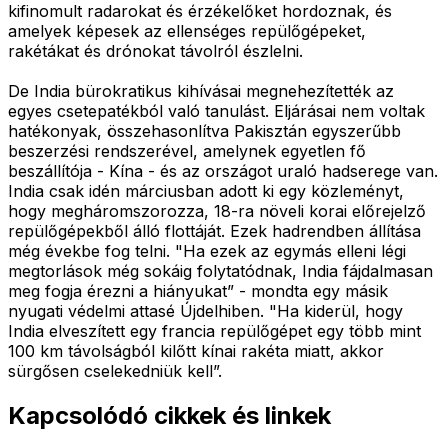
kifinomult radarokat és érzékelőket hordoznak, és
amelyek képesek az ellenséges repülőgépeket,
rakétákat és drónokat távolról észlelni.
De India bürokratikus kihívásai megnehezítették az
egyes csetepatékból való tanulást. Eljárásai nem voltak
hatékonyak, összehasonlítva Pakisztán egyszerűbb
beszerzési rendszerével, amelynek egyetlen fő
beszállítója - Kína - és az országot uraló hadserege van.
India csak idén márciusban adott ki egy közleményt,
hogy megháromszorozza, 18-ra növeli korai előrejelző
repülőgépekből álló flottáját. Ezek hadrendben állítása
még évekbe fog telni. "Ha ezek az egymás elleni légi
megtorlások még sokáig folytatódnak, India fájdalmasan
meg fogja érezni a hiányukat” - mondta egy másik
nyugati védelmi attasé Újdelhiben. "Ha kiderül, hogy
India elveszített egy francia repülőgépet egy több mint
100 km távolságból kilőtt kínai rakéta miatt, akkor
sürgősen cselekedniük kell”.
Kapcsolódó cikkek és linkek