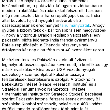
Május 7-én hajnali 4 órakor a kínai diplomaták
Iszlámábádban, a pakisztáni külügyminisztériumban a
modern, rakétákkal és radarokkal felszerelt, harcban
még nem tesztelt kínai harci repülőgépek és az India
által bevetett fejlett nyugati hardverek első
összecsapásának eredményeit
tanulmányozták
. Ahogy
gyűltek a bizonyítékok - bár továbbra sem meggyőzőek
-, hogy a Vigorous Dragon legújabb változatával egy
pakisztáni pilóta lelőhette India francia gyártmányú
Rafale repülőgépét, a Chengdu részvényeinek
árfolyama két nap alatt több mint 40 százalékot ugrott.
Miközben India és Pakisztán az elmúlt évtizedek
legmélyebb összecsapásába keveredett, a konfliktus egy
másik rivalizálás - Kína és az USA vezette nyugati
szövetség - szempontjából kulcsfontosságú
felszerelések tesztelésére is szolgál. A Stockholmi
Békekutató Intézet (Peace Research Institute) és a
Stratégiai Tanulmányok Nemzetközi Intézete
(International Institute for Strategic Studies) becslései
szerint Pakisztán katonai felszerelésének mintegy 81
százaléka Kínából származik, beleértve a 400 vadász-
és földi támadó repülőgépének több mint felét.