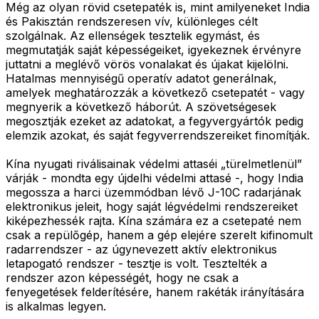
Még az olyan rövid csetepaték is, mint amilyeneket India
és Pakisztán rendszeresen vív, különleges célt
szolgálnak. Az ellenségek tesztelik egymást, és
megmutatják saját képességeiket, igyekeznek érvényre
juttatni a meglévő vörös vonalakat és újakat kijelölni.
Hatalmas mennyiségű operatív adatot generálnak,
amelyek meghatározzák a következő csetepatét - vagy
megnyerik a következő háborút. A szövetségesek
megosztják ezeket az adatokat, a fegyvergyártók pedig
elemzik azokat, és saját fegyverrendszereiket finomítják.
Kína nyugati riválisainak védelmi attaséi „türelmetlenül”
várják - mondta egy újdelhi védelmi attasé -, hogy India
megossza a harci üzemmódban lévő J-10C radarjának
elektronikus jeleit, hogy saját légvédelmi rendszereiket
kiképezhessék rajta. Kína számára ez a csetepaté nem
csak a repülőgép, hanem a gép elejére szerelt kifinomult
radarrendszer - az úgynevezett aktív elektronikus
letapogató rendszer - tesztje is volt. Tesztelték a
rendszer azon képességét, hogy ne csak a
fenyegetések felderítésére, hanem rakéták irányítására
is alkalmas legyen.