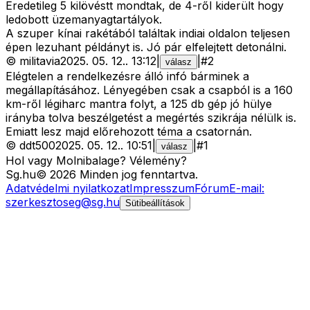
Eredetileg 5 kilövéstt mondtak, de 4-ről kiderült hogy
ledobott üzemanyagtartályok.
A szuper kínai rakétából találtak indiai oldalon teljesen
épen lezuhant példányt is. Jó pár elfelejtett detonálni.
©
militavia
2025. 05. 12.
.
13:12
|
|
#
2
válasz
Elégtelen a rendelkezésre álló infó bárminek a
megállapításához. Lényegében csak a csapból is a 160
km-ről légiharc mantra folyt, a 125 db gép jó hülye
irányba tolva beszélgetést a megértés szikrája nélülk is.
Emiatt lesz majd előrehozott téma a csatornán.
©
ddt500
2025. 05. 12.
.
10:51
|
|
#
1
válasz
Hol vagy Molnibalage? Vélemény?
Sg
.hu
©
2026
Minden jog fenntartva.
Adatvédelmi nyilatkozat
Impresszum
Fórum
E-mail:
szerkesztoseg@sg.hu
Sütibeállítások