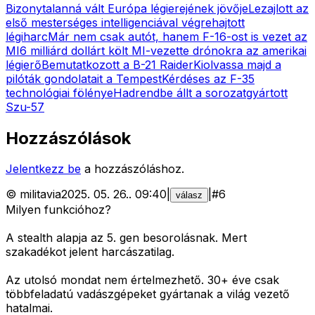
Bizonytalanná vált Európa légierejének jövője
Lezajlott az
első mesterséges intelligenciával végrehajtott
légiharc
Már nem csak autót, hanem F-16-ost is vezet az
MI
6 milliárd dollárt költ MI-vezette drónokra az amerikai
légierő
Bemutatkozott a B-21 Raider
Kiolvassa majd a
pilóták gondolatait a Tempest
Kérdéses az F-35
technológiai fölénye
Hadrendbe állt a sorozatgyártott
Szu-57
Hozzászólások
Jelentkezz be
a hozzászóláshoz.
©
militavia
2025. 05. 26.
.
09:40
|
|
#
6
válasz
Milyen funkcióhoz?
A stealth alapja az 5. gen besorolásnak. Mert
szakadékot jelent harcászatilag.
Az utolsó mondat nem értelmezhető. 30+ éve csak
többfeladatú vadászgépeket gyártanak a világ vezető
hatalmai.