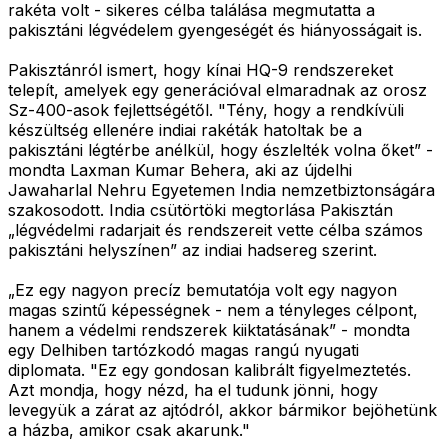
rakéta volt - sikeres célba találása megmutatta a
pakisztáni légvédelem gyengeségét és hiányosságait is.
Pakisztánról ismert, hogy kínai HQ-9 rendszereket
telepít, amelyek egy generációval elmaradnak az orosz
Sz-400-asok fejlettségétől. "Tény, hogy a rendkívüli
készültség ellenére indiai rakéták hatoltak be a
pakisztáni légtérbe anélkül, hogy észlelték volna őket” -
mondta Laxman Kumar Behera, aki az újdelhi
Jawaharlal Nehru Egyetemen India nemzetbiztonságára
szakosodott. India csütörtöki megtorlása Pakisztán
„légvédelmi radarjait és rendszereit vette célba számos
pakisztáni helyszínen” az indiai hadsereg szerint.
„Ez egy nagyon precíz bemutatója volt egy nagyon
magas szintű képességnek - nem a tényleges célpont,
hanem a védelmi rendszerek kiiktatásának” - mondta
egy Delhiben tartózkodó magas rangú nyugati
diplomata. "Ez egy gondosan kalibrált figyelmeztetés.
Azt mondja, hogy nézd, ha el tudunk jönni, hogy
levegyük a zárat az ajtódról, akkor bármikor bejöhetünk
a házba, amikor csak akarunk."