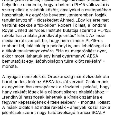
helyettese elmondta, hogy a héten a PL-15 változatai is
szerepeltek a rakéták között, amelyeket a csetepatéban
használtak. Az egyórás bevetést „tanteremben fogják
tanulmányozni” - dicsekedett Ahmed. „Egy kis értelmet
vertünk ezekbe a fickókba”. Robert Tollast, a londoni
Royal United Services Institute kutatója szerint a PL-15E
rakéta használata „rendkívül jelentős” lehet. Az indiai
média arról számolt be, hogy nem minden PL-15-ös
robbant fel, találtak épp példányt is, ami lehetőséget ad
a titkok tanulmányozására. "Ha ez megerősítést nyer,
akkor most láthattuk egy kínai gyártmányú AESA
bemutatóját egy látótávolságon túlra kilőtt rakétán” -
mondta.
A nyugati nemzetek és Oroszország már évtizedek óta
harcban tesztelik az AESA-k saját verzióit. Csak ennek
az egyetlen összecsapásnak a részletei - például, hogy
hány rakétát lőttek ki a célpont sikeres eltalálásához -
„rendkívül hasznosak lehetnek a kínaiak számára e
fegyver képességének értékelésében” - mondta Tollast.
A másik oldalon az indiai rakéták - amelyek közül sok a
jelentések szerint nagy hatótávolságú francia SCALP