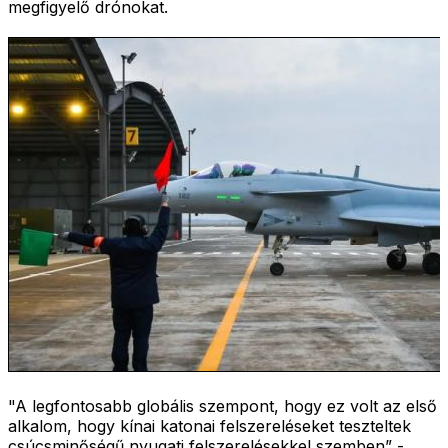
megfigyelő drónokat.
"A legfontosabb globális szempont, hogy ez volt az első
alkalom, hogy kínai katonai felszereléseket teszteltek
csúcsminőségű nyugati felszerelésekkel szemben” -