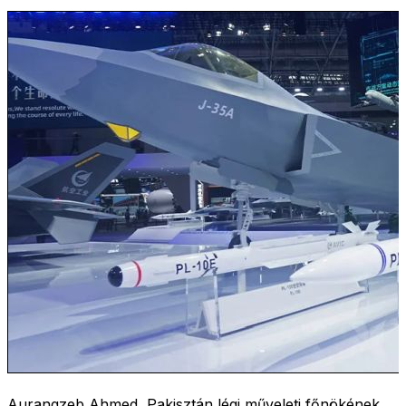
Aurangzeb Ahmed, Pakisztán légi műveleti főnökének