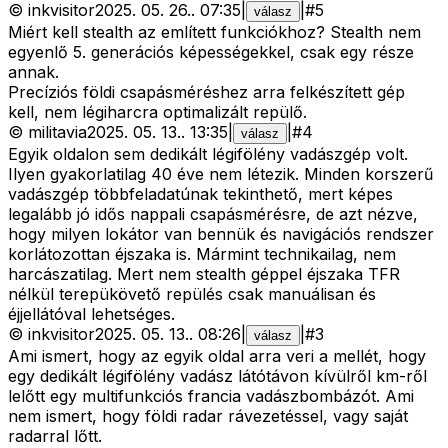
©
inkvisitor
2025. 05. 26.
.
07:35
|
|
#
5
válasz
Miért kell stealth az említett funkciókhoz? Stealth nem
egyenlő 5. generációs képességekkel, csak egy része
annak.
Precíziós földi csapásméréshez arra felkészített gép
kell, nem légiharcra optimalizált repülő.
©
militavia
2025. 05. 13.
.
13:35
|
|
#
4
válasz
Egyik oldalon sem dedikált légifölény vadászgép volt.
Ilyen gyakorlatilag 40 éve nem létezik. Minden korszerű
vadászgép többfeladatúnak tekinthető, mert képes
legalább jó idős nappali csapásmérésre, de azt nézve,
hogy milyen lokátor van bennük és navigációs rendszer
korlátozottan éjszaka is. Mármint technikailag, nem
harcászatilag. Mert nem stealth géppel éjszaka TFR
nélkül terepükövető repülés csak manuálisan és
éjjellátóval lehetséges.
©
inkvisitor
2025. 05. 13.
.
08:26
|
|
#
3
válasz
Ami ismert, hogy az egyik oldal arra veri a mellét, hogy
egy dedikált légifölény vadász látótávon kívülről km-ről
lelőtt egy multifunkciós francia vadászbombázót. Ami
nem ismert, hogy földi radar rávezetéssel, vagy saját
radarral lőtt.