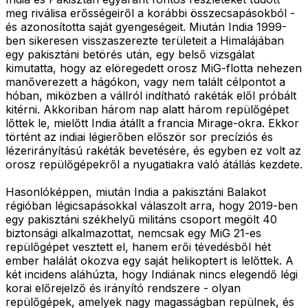
meg riválisa erősségeiről a korábbi összecsapásokból -
és azonosította saját gyengeségeit. Miután India 1999-
ben sikeresen visszaszerezte területeit a Himalájában
egy pakisztáni betörés után, egy belső vizsgálat
kimutatta, hogy az elöregedett orosz MiG-flotta nehezen
manőverezett a hágókon, vagy nem talált célpontot a
hóban, miközben a vállról indítható rakéták elől próbált
kitérni. Akkoriban három nap alatt három repülőgépet
lőttek le, mielőtt India átállt a francia Mirage-okra. Ekkor
történt az indiai légierőben először sor precíziós és
lézerirányítású rakéták bevetésére, és egyben ez volt az
orosz repülőgépekről a nyugatiakra való átállás kezdete.
Hasonlóképpen, miután India a pakisztáni Balakot
régióban légicsapásokkal válaszolt arra, hogy 2019-ben
egy pakisztáni székhelyű militáns csoport megölt 40
biztonsági alkalmazottat, nemcsak egy MiG 21-es
repülőgépet vesztett el, hanem erői tévedésből hét
ember halálát okozva egy saját helikoptert is lelőttek. A
két incidens aláhúzta, hogy Indiának nincs elegendő légi
korai előrejelző és irányító rendszere - olyan
repülőgépek, amelyek nagy magasságban repülnek, és