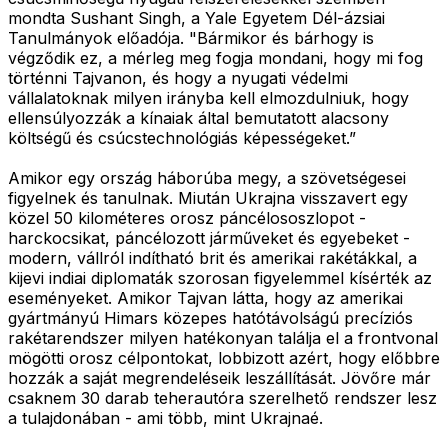
mondta Sushant Singh, a Yale Egyetem Dél-ázsiai
Tanulmányok előadója. "Bármikor és bárhogy is
végződik ez, a mérleg meg fogja mondani, hogy mi fog
történni Tajvanon, és hogy a nyugati védelmi
vállalatoknak milyen irányba kell elmozdulniuk, hogy
ellensúlyozzák a kínaiak által bemutatott alacsony
költségű és csúcstechnológiás képességeket.”
Amikor egy ország háborúba megy, a szövetségesei
figyelnek és tanulnak. Miután Ukrajna visszavert egy
közel 50 kilométeres orosz páncélososzlopot -
harckocsikat, páncélozott járműveket és egyebeket -
modern, vállról indítható brit és amerikai rakétákkal, a
kijevi indiai diplomaták szorosan figyelemmel kísérték az
eseményeket. Amikor Tajvan látta, hogy az amerikai
gyártmányú Himars közepes hatótávolságú precíziós
rakétarendszer milyen hatékonyan találja el a frontvonal
mögötti orosz célpontokat, lobbizott azért, hogy előbbre
hozzák a saját megrendeléseik leszállítását. Jövőre már
csaknem 30 darab teherautóra szerelhető rendszer lesz
a tulajdonában - ami több, mint Ukrajnaé.