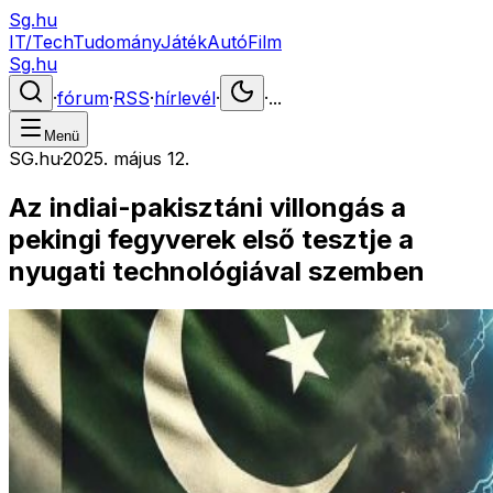
Sg.hu
IT/Tech
Tudomány
Játék
Autó
Film
Sg.hu
·
fórum
·
RSS
·
hírlevél
·
·
...
Menü
SG.hu
·
2025. május 12.
Az indiai-pakisztáni villongás a
pekingi fegyverek első tesztje a
nyugati technológiával szemben