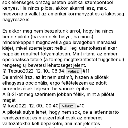
sok ellenseges orszag eseten politikai szempontbol
kenyes. Ha nincs pilota, akkor akarmi lesz, max.
megvonja a vallat az amerikai kormanyzat es a lakossag
nagyresze is.
Es akkor meg nem beszeltunk arrol, hogy ha nincs
benne pilota (ha van neki helye, ha nincs)
mindenkeppen megnoveli a gep levegoben maradasi
idejet, mivel szemelyzet nelkul, legi utantoltessel akar
napokig repulhet folyamatosan. Mint irtam, az ember
opcionalissa tetele (a tomeg megtakaritastol fuggetlenul)
rengeteg uj bevetesi lehetoseget jelent.
©
Tetsuo
2022. 12. 10.
.
08:34
|
|
#
11
válasz
De amiről írsz, az itt nem számít, hiszen a pilóták
elhagyása opcionális, ergo feltételezem az adott
berendezések teljesen be vannak építve.
A B-21-et meg szerintem jobban féltik, mint a pilótát
magát.
©
kvp
2022. 12. 09.
.
00:40
|
|
#
10
válasz
A pilotak sulya lehet, hogy nem sok, de a letfenntarto
rendszereket es muszerfalat csak az emberes
valtozatokba kell bepakolni, ami mar jelentos