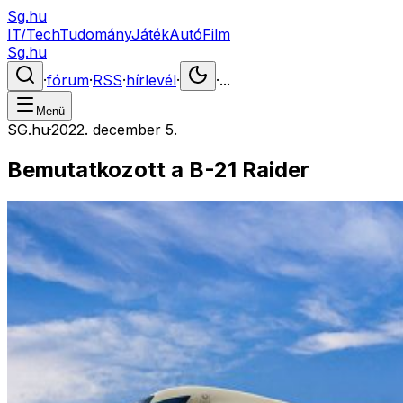
Sg.hu
IT/Tech
Tudomány
Játék
Autó
Film
Sg.hu
·
fórum
·
RSS
·
hírlevél
·
·
...
Menü
SG.hu
·
2022. december 5.
Bemutatkozott a B-21 Raider