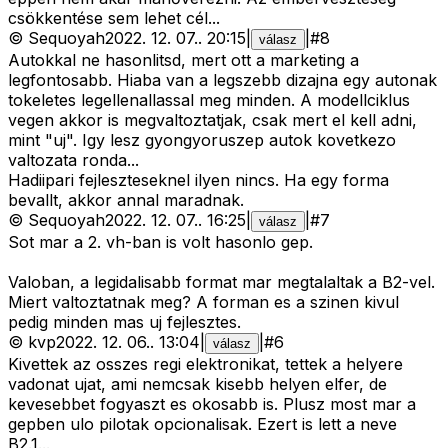
csökkentése sem lehet cél...
©
Sequoyah
2022. 12. 07.
.
20:15
|
|
#
8
válasz
Autokkal ne hasonlitsd, mert ott a marketing a
legfontosabb. Hiaba van a legszebb dizajna egy autonak
tokeletes legellenallassal meg minden. A modellciklus
vegen akkor is megvaltoztatjak, csak mert el kell adni,
mint "uj". Igy lesz gyongyoruszep autok kovetkezo
valtozata ronda...
Hadiipari fejleszteseknel ilyen nincs. Ha egy forma
bevallt, akkor annal maradnak.
©
Sequoyah
2022. 12. 07.
.
16:25
|
|
#
7
válasz
Sot mar a 2. vh-ban is volt hasonlo gep.
Valoban, a legidalisabb format mar megtalaltak a B2-vel.
Miert valtoztatnak meg? A forman es a szinen kivul
pedig minden mas uj fejlesztes.
©
kvp
2022. 12. 06.
.
13:04
|
|
#
6
válasz
Kivettek az osszes regi elektronikat, tettek a helyere
vadonat ujat, ami nemcsak kisebb helyen elfer, de
kevesebbet fogyaszt es okosabb is. Plusz most mar a
gepben ulo pilotak opcionalisak. Ezert is lett a neve
B2.1...