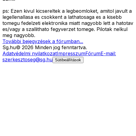
ps: Ezen kivul kicsereltek a legbeomloket, amitol javult a
legellenallasa es csokkent a lathatosaga es a kisebb
tomegu fedelzeti elektronika miatt nagyobb lett a hatotav
es/vagy a szallithato fegyverzet tomege. Pilotak nelkul
meg nagyobb.
További bejegyzések a fórumban...
Sg
.hu
©
2026
Minden jog fenntartva.
Adatvédelmi nyilatkozat
Impresszum
Fórum
E-mail:
szerkesztoseg@sg.hu
Sütibeállítások