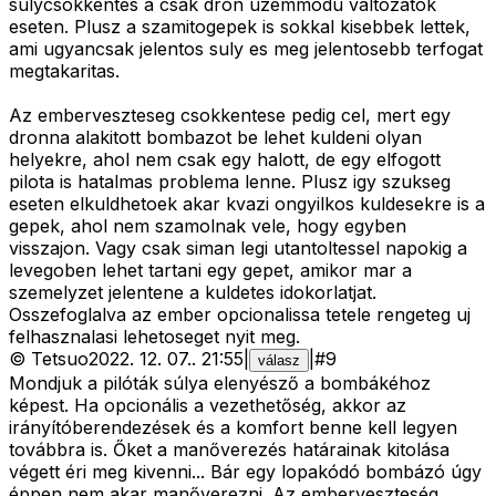
sulycsokkentes a csak dron uzemmodu valtozatok
eseten. Plusz a szamitogepek is sokkal kisebbek lettek,
ami ugyancsak jelentos suly es meg jelentosebb terfogat
megtakaritas.
Az emberveszteseg csokkentese pedig cel, mert egy
dronna alakitott bombazot be lehet kuldeni olyan
helyekre, ahol nem csak egy halott, de egy elfogott
pilota is hatalmas problema lenne. Plusz igy szukseg
eseten elkuldhetoek akar kvazi ongyilkos kuldesekre is a
gepek, ahol nem szamolnak vele, hogy egyben
visszajon. Vagy csak siman legi utantoltessel napokig a
levegoben lehet tartani egy gepet, amikor mar a
szemelyzet jelentene a kuldetes idokorlatjat.
Osszefoglalva az ember opcionalissa tetele rengeteg uj
felhasznalasi lehetoseget nyit meg.
©
Tetsuo
2022. 12. 07.
.
21:55
|
|
#
9
válasz
Mondjuk a pilóták súlya elenyésző a bombákéhoz
képest. Ha opcionális a vezethetőség, akkor az
irányítóberendezések és a komfort benne kell legyen
továbbra is. Őket a manőverezés határainak kitolása
végett éri meg kivenni... Bár egy lopakódó bombázó úgy
éppen nem akar manőverezni. Az emberveszteség