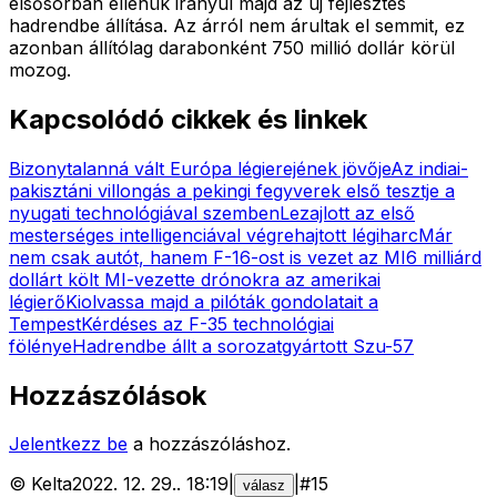
elsősorban ellenük irányul majd az új fejlesztés
hadrendbe állítása. Az árról nem árultak el semmit, ez
azonban állítólag darabonként 750 millió dollár körül
mozog.
Kapcsolódó cikkek és linkek
Bizonytalanná vált Európa légierejének jövője
Az indiai-
pakisztáni villongás a pekingi fegyverek első tesztje a
nyugati technológiával szemben
Lezajlott az első
mesterséges intelligenciával végrehajtott légiharc
Már
nem csak autót, hanem F-16-ost is vezet az MI
6 milliárd
dollárt költ MI-vezette drónokra az amerikai
légierő
Kiolvassa majd a pilóták gondolatait a
Tempest
Kérdéses az F-35 technológiai
fölénye
Hadrendbe állt a sorozatgyártott Szu-57
Hozzászólások
Jelentkezz be
a hozzászóláshoz.
©
Kelta
2022. 12. 29.
.
18:19
|
|
#
15
válasz