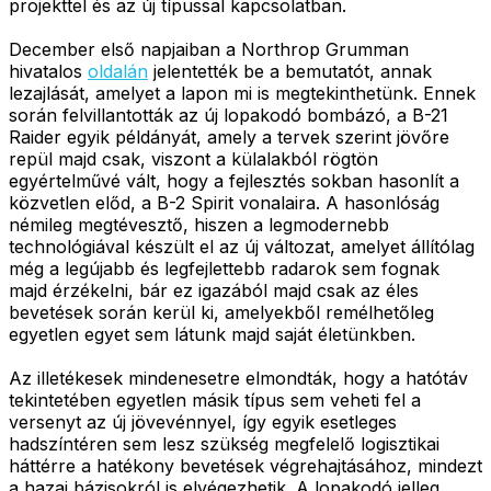
projekttel és az új típussal kapcsolatban.
December első napjaiban a Northrop Grumman
hivatalos
oldalán
jelentették be a bemutatót, annak
lezajlását, amelyet a lapon mi is megtekinthetünk. Ennek
során felvillantották az új lopakodó bombázó, a B-21
Raider egyik példányát, amely a tervek szerint jövőre
repül majd csak, viszont a külalakból rögtön
egyértelművé vált, hogy a fejlesztés sokban hasonlít a
közvetlen előd, a B-2 Spirit vonalaira. A hasonlóság
némileg megtévesztő, hiszen a legmodernebb
technológiával készült el az új változat, amelyet állítólag
még a legújabb és legfejlettebb radarok sem fognak
majd érzékelni, bár ez igazából majd csak az éles
bevetések során kerül ki, amelyekből remélhetőleg
egyetlen egyet sem látunk majd saját életünkben.
Az illetékesek mindenesetre elmondták, hogy a hatótáv
tekintetében egyetlen másik típus sem veheti fel a
versenyt az új jövevénnyel, így egyik esetleges
hadszíntéren sem lesz szükség megfelelő logisztikai
háttérre a hatékony bevetések végrehajtásához, mindezt
a hazai bázisokról is elvégezhetik. A lopakodó jelleg