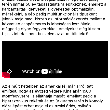
terén immár 50 év tapasztalataira építkeznek, emellett a
karbantartási igényeket is igyekeztek optimalizálni,
mérsékelni, a gép pedig multifunkcionális típusként
jelenik majd meg, hiszen az információszerzés mellett a
közvetlen csapásmérés is lehetséges lesz általa,
mégpedig olyan fegyverekkel, amelyeket még ki sem
fejlesztettek – nem beszélve az atomtöltetekről.
Az elmúlt hetekben az amerikai fél már arról tett
említést, hogy az évtized végére Kína akár 1500
atomfegyverrel is elláthatja magát, emellett pedig a
hiperszonikus rakéták és az űrkutatás terén is komoly
előrelépést érhet majd el az ázsiai óriás, nyilván