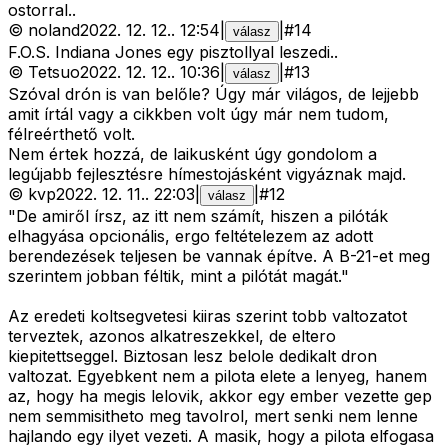
ostorral..
©
noland
2022. 12. 12.
.
12:54
|
|
#
14
válasz
F.O.S. Indiana Jones egy pisztollyal leszedi..
©
Tetsuo
2022. 12. 12.
.
10:36
|
|
#
13
válasz
Szóval drón is van belőle? Úgy már világos, de lejjebb
amit írtál vagy a cikkben volt úgy már nem tudom,
félreérthető volt.
Nem értek hozzá, de laikusként úgy gondolom a
legújabb fejlesztésre hímestojásként vigyáznak majd.
©
kvp
2022. 12. 11.
.
22:03
|
|
#
12
válasz
"De amiről írsz, az itt nem számít, hiszen a pilóták
elhagyása opcionális, ergo feltételezem az adott
berendezések teljesen be vannak építve. A B-21-et meg
szerintem jobban féltik, mint a pilótát magát."
Az eredeti koltsegvetesi kiiras szerint tobb valtozatot
terveztek, azonos alkatreszekkel, de eltero
kiepitettseggel. Biztosan lesz belole dedikalt dron
valtozat. Egyebkent nem a pilota elete a lenyeg, hanem
az, hogy ha megis lelovik, akkor egy ember vezette gep
nem semmisitheto meg tavolrol, mert senki nem lenne
hajlando egy ilyet vezeti. A masik, hogy a pilota elfogasa