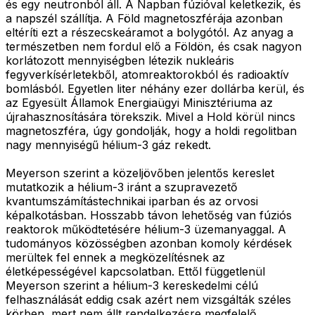
és egy neutronból áll. A Napban fúzióval keletkezik, és
a napszél szállítja. A Föld magnetoszférája azonban
eltéríti ezt a részecskeáramot a bolygótól. Az anyag a
természetben nem fordul elő a Földön, és csak nagyon
korlátozott mennyiségben létezik nukleáris
fegyverkísérletekből, atomreaktorokból és radioaktív
bomlásból. Egyetlen liter néhány ezer dollárba kerül, és
az Egyesült Államok Energiaügyi Minisztériuma az
újrahasznosítására törekszik. Mivel a Hold körül nincs
magnetoszféra, úgy gondolják, hogy a holdi regolitban
nagy mennyiségű hélium-3 gáz rekedt.
Meyerson szerint a közeljövőben jelentős kereslet
mutatkozik a hélium-3 iránt a szupravezető
kvantumszámítástechnikai iparban és az orvosi
képalkotásban. Hosszabb távon lehetőség van fúziós
reaktorok működtetésére hélium-3 üzemanyaggal. A
tudományos közösségben azonban komoly kérdések
merültek fel ennek a megközelítésnek az
életképességével kapcsolatban. Ettől függetlenül
Meyerson szerint a hélium-3 kereskedelmi célú
felhasználását eddig csak azért nem vizsgálták széles
körben, mert nem állt rendelkezésre megfelelő