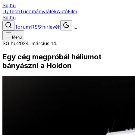
Sg.hu
IT/Tech
Tudomány
Játék
Autó
Film
Sg.hu
·
fórum
·
RSS
·
hírlevél
·
·
...
Menü
SG.hu
·
2024. március 14.
Egy cég megpróbál héliumot
bányászni a Holdon