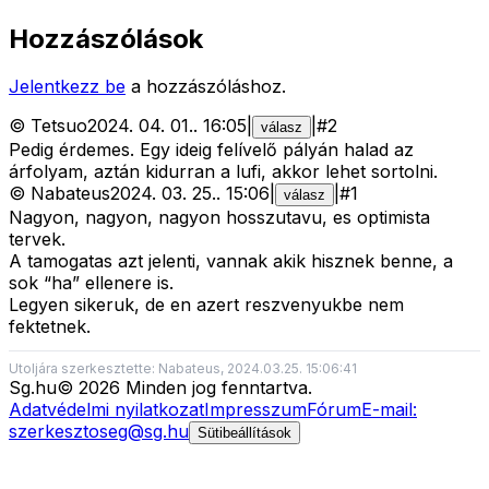
Hozzászólások
Jelentkezz be
a hozzászóláshoz.
©
Tetsuo
2024. 04. 01.
.
16:05
|
|
#
2
válasz
Pedig érdemes. Egy ideig felívelő pályán halad az
árfolyam, aztán kidurran a lufi, akkor lehet sortolni.
©
Nabateus
2024. 03. 25.
.
15:06
|
|
#
1
válasz
Nagyon, nagyon, nagyon hosszutavu, es optimista
tervek.
A tamogatas azt jelenti, vannak akik hisznek benne, a
sok “ha” ellenere is.
Legyen sikeruk, de en azert reszvenyukbe nem
fektetnek.
Utoljára szerkesztette: Nabateus, 2024.03.25. 15:06:41
Sg
.hu
©
2026
Minden jog fenntartva.
Adatvédelmi nyilatkozat
Impresszum
Fórum
E-mail:
szerkesztoseg@sg.hu
Sütibeállítások