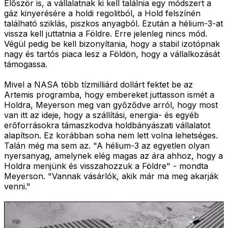
Először is, a vállalatnak ki kell találnia egy módszert a
gáz kinyerésére a holdi regolitból, a Hold felszínén
található sziklás, piszkos anyagból. Ezután a hélium-3-at
vissza kell juttatnia a Földre. Erre jelenleg nincs mód.
Végül pedig be kell bizonyítania, hogy a stabil izotópnak
nagy és tartós piaca lesz a Földön, hogy a vállalkozását
támogassa.
Mivel a NASA több tízmilliárd dollárt fektet be az
Artemis programba, hogy embereket juttasson ismét a
Holdra, Meyerson meg van győződve arról, hogy most
van itt az ideje, hogy a szállítási, energia- és egyéb
erőforrásokra támaszkodva holdbányászati vállalatot
alapítson. Ez korábban soha nem lett volna lehetséges.
Talán még ma sem az. "A hélium-3 az egyetlen olyan
nyersanyag, amelynek elég magas az ára ahhoz, hogy a
Holdra menjünk és visszahozzuk a Földre" - mondta
Meyerson. "Vannak vásárlók, akik már ma meg akarják
venni."