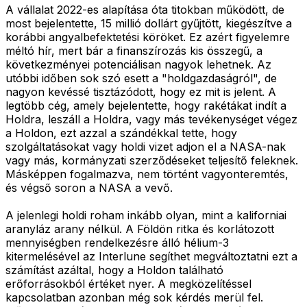
A vállalat 2022-es alapítása óta titokban működött, de
most bejelentette, 15 millió dollárt gyűjtött, kiegészítve a
korábbi angyalbefektetési köröket. Ez azért figyelemre
méltó hír, mert bár a finanszírozás kis összegű, a
következményei potenciálisan nagyok lehetnek. Az
utóbbi időben sok szó esett a "holdgazdaságról", de
nagyon kevéssé tisztázódott, hogy ez mit is jelent. A
legtöbb cég, amely bejelentette, hogy rakétákat indít a
Holdra, leszáll a Holdra, vagy más tevékenységet végez
a Holdon, ezt azzal a szándékkal tette, hogy
szolgáltatásokat vagy holdi vizet adjon el a NASA-nak
vagy más, kormányzati szerződéseket teljesítő feleknek.
Másképpen fogalmazva, nem történt vagyonteremtés,
és végső soron a NASA a vevő.
A jelenlegi holdi roham inkább olyan, mint a kaliforniai
aranyláz arany nélkül. A Földön ritka és korlátozott
mennyiségben rendelkezésre álló hélium-3
kitermelésével az Interlune segíthet megváltoztatni ezt a
számítást azáltal, hogy a Holdon található
erőforrásokból értéket nyer. A megközelítéssel
kapcsolatban azonban még sok kérdés merül fel.