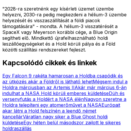
"2028-ra szeretnénk egy kísérleti üzemet üzembe
helyezni, 2030-ra pedig megkezdeni a hélium-3 üzembe
helyezését és visszaszállítását a földi piacok
támogatására" - mondta. A hélium-3 visszatérését a
SpaceX vagy Meyerson korábbi cége, a Blue Origin
segítheti elő. Mindkettő újrafelhasználható holdi
leszállóegységeket és a Hold körüli pálya és a Föld
közötti szállítási rendszereket fejleszt.
Kapcsolódó cikkek és linkek
Egy Falcon 9 rakéta hamarosan a Holdba csapódik és
az ütközés akár a Földről is látható lehet
Mégsem indul a
Holdra márciusban az Artemis II
Akár már március 6-án
indulhat a NASA Hold körüli emberes küldetése
Düh és
versenyfutás a Holdért a NASA élén
Nagyon szeretne a
Holdra telepíteni egy atomerőművet a NASA
Európait
akar látni a Hold felszínén a leendő német
kancellár
Váratlan nagy siker a Blue Ghost holdi
küldetése
Egy héten belül másodszor zajlott le sikeres
holdraszállás