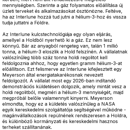
mennyiségben. Szerinte a gáz folyamatos előállítása új
üzleti terveket és alkalmazásokat ösztönözne. Feltéve,
ha az Interlune hozzá tud jutni a hélium-3-hoz és vissza
tudja juttatni a Földre.
Az Interlune kulcstechnológiája egy olyan eljárás,
amellyel a Holdból nyerhető ki a gáz. Ez nem lesz
könnyű. Bár az anyagból rengeteg van, talán 1 millió
tonna, a hélium-3 eloszlik a Hold felszínén. A vállalatnak
valószínűleg több száz tonna holdi regolitot kell
feldolgoznia ahhoz, hogy egyetlen gramm hélium-3-at
előállítson. Ezt felismerve az Interlune kifejlesztett egy
Meyerson által energiatakarékosnak nevezett
feldolgozót. A vállalat most egy 2026-ban indítandó
demonstrációs küldetésen dolgozik, amely mintát vesz a
holdi regolitból, megméri a hélium-3 mennyiségét, majd
megpróbál belőle valamennyit kinyerni. Meyerson
elmondta, hogy ez a küldetés valószínűleg a NASA
egyik kereskedelmi szolgáltatója segítségével működne -
magánvállalkozások repülnének rendszeresen a Holdra,
és különböző kormányzati és kereskedelmi hasznos
terheket szállítanának.