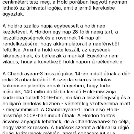
centimétert tesz meg, a Hold porában hagyott nyomán
látható az űrhivatal logója, amit a jármű kerekeibe
ágyaztak.
A holdra szállás napja egybeesett a holdi nap
kezdetével. A Holdon egy nap 28 földi napig tart, a
leszállóegységnek és a rovernek 14 nap áll
rendelkezésére, hogy akkumulátorait a napfényből
feltöltse. Amint a holdi este leszáll, az egységek
kikapcsolnak, és befejezik a munkát. Egyelőre nem
világos, hogy a következő holdi napon újraélednek-e.
A Chandrayaan-3 misszió július 14-én indult útnak a dél-
indiai Szriharikotából. A szerdai sikeres landolás
különösen jelentős annak fényében, hogy India
második, 140 millió dollárba kerülő Hold-missziója
kudarcba fulladt 2019-ben, miután a leszállóegység és a
holdjáró landolás közben - vélhetőleg szoftverhiba miatt
- megsemmisült. A Chandrayaan-1, India első Hold-
missziója 2008-ban indult útnak. A Holdon fontos
ásványi anyagok lehetnek, de a Chandrayaan-3 fő célja,
hogy vizet keressen. A tudósok szerint a déli sarki régió
óriási krátereinek mélyén, ahová sohasem jut el a