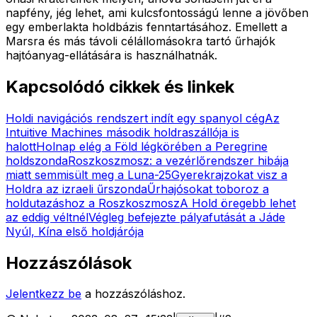
napfény, jég lehet, ami kulcsfontosságú lenne a jövőben
egy emberlakta holdbázis fenntartásához. Emellett a
Marsra és más távoli célállomásokra tartó űrhajók
hajtóanyag-ellátására is használhatnák.
Kapcsolódó cikkek és linkek
Holdi navigációs rendszert indít egy spanyol cég
Az
Intuitive Machines második holdraszállója is
halott
Holnap elég a Föld légkörében a Peregrine
holdszonda
Roszkoszmosz: a vezérlőrendszer hibája
miatt semmisült meg a Luna-25
Gyerekrajzokat visz a
Holdra az izraeli űrszonda
Űrhajósokat toboroz a
holdutazáshoz a Roszkoszmosz
A Hold öregebb lehet
az eddig véltnél
Végleg befejezte pályafutását a Jáde
Nyúl, Kína első holdjárója
Hozzászólások
Jelentkezz be
a hozzászóláshoz.