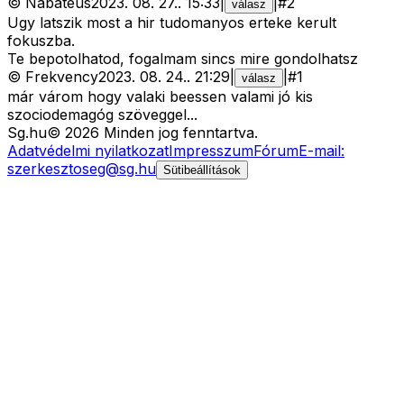
©
Nabateus
2023. 08. 27.
.
15:33
|
|
#
2
válasz
Ugy latszik most a hir tudomanyos erteke kerult
fokuszba.
Te bepotolhatod, fogalmam sincs mire gondolhatsz
©
Frekvency
2023. 08. 24.
.
21:29
|
|
#
1
válasz
már várom hogy valaki beessen valami jó kis
szociodemagóg szöveggel...
Sg
.hu
©
2026
Minden jog fenntartva.
Adatvédelmi nyilatkozat
Impresszum
Fórum
E-mail:
szerkesztoseg@sg.hu
Sütibeállítások