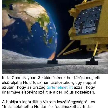
India Chandrayaan-3 küldetésének holdjárója megtette
első útját a Hold felszínén csütörtökön, egy nappal
azután, hogy az ország
történelmet írt
azzal, hogy
űrjárműve elsőként szállt le a déli pólus közelében.
A holdjáró legördült a Vikram leszállóegységről, és
"India sétát tett a Holdon!" - fogalmazott az Indiai