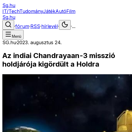
Sg.hu
IT/Tech
Tudomány
Játék
Autó
Film
Sg.hu
·
fórum
·
RSS
·
hírlevél
·
·
...
Menü
SG.hu
·
2023. augusztus 24.
Az indiai Chandrayaan-3 misszió
holdjárója kigördült a Holdra