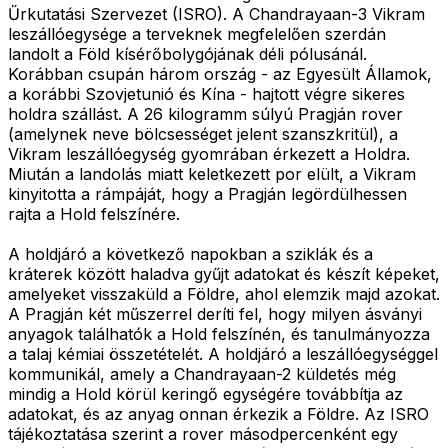
Űrkutatási Szervezet (ISRO). A Chandrayaan-3 Vikram
leszállóegysége a terveknek megfelelően szerdán
landolt a Föld kísérőbolygójának déli pólusánál.
Korábban csupán három ország - az Egyesült Államok,
a korábbi Szovjetunió és Kína - hajtott végre sikeres
holdra szállást. A 26 kilogramm súlyú Pragján rover
(amelynek neve bölcsességet jelent szanszkritül), a
Vikram leszállóegység gyomrában érkezett a Holdra.
Miután a landolás miatt keletkezett por elült, a Vikram
kinyitotta a rámpáját, hogy a Pragján legördülhessen
rajta a Hold felszínére.
A holdjáró a következő napokban a sziklák és a
kráterek között haladva gyűjt adatokat és készít képeket,
amelyeket visszaküld a Földre, ahol elemzik majd azokat.
A Pragján két műszerrel deríti fel, hogy milyen ásványi
anyagok találhatók a Hold felszínén, és tanulmányozza
a talaj kémiai összetételét. A holdjáró a leszállóegységgel
kommunikál, amely a Chandrayaan-2 küldetés még
mindig a Hold körül keringő egységére továbbítja az
adatokat, és az anyag onnan érkezik a Földre. Az ISRO
tájékoztatása szerint a rover másodpercenként egy