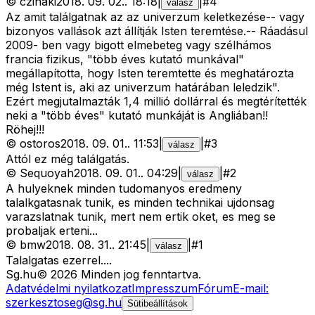
©
czihaki
2018. 09. 02.
.
18:18
|
|
#
4
válasz
Az amit találgatnak az az univerzum keletkezése-- vagy
bizonyos vallások azt állítják Isten teremtése.-- Ráadásul
2009- ben vagy bigott elmebeteg vagy szélhámos
francia fizikus, "több éves kutató munkával"
megállapította, hogy Isten teremtette és meghatározta
még Istent is, aki az univerzum határában leledzik".
Ezért megjutalmazták 1,4 millió dollárral és megtérítették
neki a "több éves" kutató munkáját is Angliában!!
Röhej!!!
©
ostoros
2018. 09. 01.
.
11:53
|
|
#
3
válasz
Attól ez még találgatás.
©
Sequoyah
2018. 09. 01.
.
04:29
|
|
#
2
válasz
A hulyeknek minden tudomanyos eredmeny
talalkgatasnak tunik, es minden technikai ujdonsag
varazslatnak tunik, mert nem ertik oket, es meg se
probaljak erteni...
©
bmw
2018. 08. 31.
.
21:45
|
|
#
1
válasz
Talalgatas ezerrel....
Sg
.hu
©
2026
Minden jog fenntartva.
Adatvédelmi nyilatkozat
Impresszum
Fórum
E-mail:
szerkesztoseg@sg.hu
Sütibeállítások