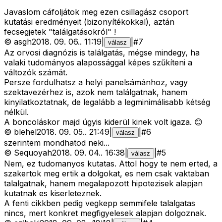
Javaslom cáfoljátok meg ezen csillagász csoport
kutatási eredményeit (bizonyítékokkal), aztán
fecsegjetek "találgatásokról" !
©
asgh
2018. 09. 06.
.
11:19
|
|
#
7
válasz
Az orvosi diagnózis is találgatás, mégse mindegy, ha
valaki tudományos alapossággal képes szűkíteni a
változók számát.
Persze fordulhatsz a helyi panelsámánhoz, vagy
szektavezérhez is, azok nem találgatnak, hanem
kinyilatkoztatnak, de legalább a legminimálisabb kétség
nélkül.
A boncoláskor majd úgyis kiderül kinek volt igaza. 😊
©
blehel
2018. 09. 05.
.
21:49
|
|
#
6
válasz
szerintem mondhatod neki...
©
Sequoyah
2018. 09. 04.
.
16:38
|
|
#
5
válasz
Nem, ez tudomanyos kutatas. Attol hogy te nem erted, a
szakertok meg ertik a dolgokat, es nem csak vaktaban
talalgatnak, hanem megalapozott hipotezisek alapjan
kutatnak es kiserleteznek.
A fenti cikkben pedig vegkepp semmifele talalgatas
nincs, mert konkret megfigyelesek alapjan dolgoznak.