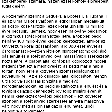
szakemberek számára, hiszen ezzel komoly előrelépést
tudtak elérni.
A közlemény szerint a Segue-1, a Bootes I, a Tucana II
és az Ursa Major I valóban a legkorábban megalakult
galaxisok közé tartozik, ezek korát ugyanis 13 milliárd
évre becsülik. Kiemelik, hogy ezen halovány példányok
a kozmikus sötét korban jöttek létre, a többiek pedig
néhány 100 millió évvel később keletkeztek, amikor az
Univerzum korai időszakában, alig 380 ezer évvel az
ősrobbanást követően létrejött hidrogénatomokból álló
gáz lehűlt és a sötét anyag jóval masszívabb szerkezetét
hozta létre. A csapat által korábban kidolgozott modell
megerősített ezt a megfigyelést, az pedig már a hab a
tortán, hogy erre a közvetlen szomszédságunkban
figyeltünk fel. Az első csillagok által kibocsátott intenzív
ultraibolya-sugárzás ionizálta a meglévő
hidrogénatomokat, ez pedig akadályozta a lehűlést és a
további galaxisok létrejöttét, így több milliárd éven át
nem is keletkeztek további példányok – ezt követően
azonban a sötét anyag szerkezete annyira masszívvá
vált, hogy még az ionizált gáz is lehűlhetet, újból
beindítva a folyamatot.