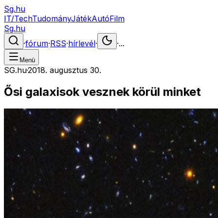
Sg.hu
IT/Tech
Tudomány
Játék
Autó
Film
Sg.hu
·
fórum
·
RSS
·
hírlevél
·
·
...
Menü
SG.hu
·
2018. augusztus 30.
Ősi galaxisok vesznek körül minket