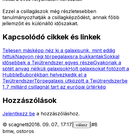
Ezzel a csillagászok még részletesebben
tanulmányozhatják a csillagképződést, annak főbb
jellemzőit és különálló időszakait.
Kapcsolódó cikkek és linkek
Teljesen másképp néz ki a galaxisunk, mint eddig
hittük
Nagyon régi törpegalaxisra bukkantak
Sokkal
idősebbek a Tejútrendszer egyes részei
Gyakoriak a
sötét anyag nélküli galaxisok
Holt galaxisokat fotózott a
Hubble
Buborékban helyezkedik el a
Tejútrendszer
Törpegalaxis ütközött a Tejútrendszerbe
1,7 milliárd csillagnál tart az európai űrtérkép
Hozzászólások
Jelentkezz be
a hozzászóláshoz.
©
scagnetti
2018. 09. 07.
.
17:17
|
|
#
8
válasz
bmw, ostoros