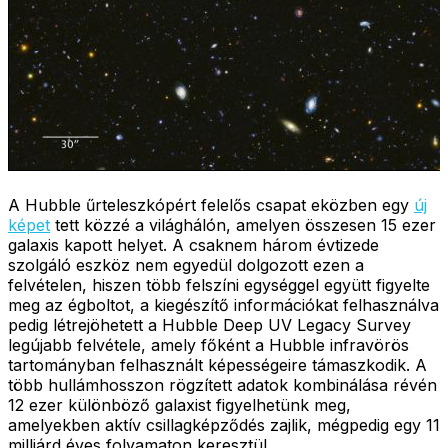
A Hubble űrteleszkópért felelős csapat eközben egy
új
képet
tett közzé a világhálón, amelyen összesen 15 ezer
galaxis kapott helyet. A csaknem három évtizede
szolgáló eszköz nem egyedül dolgozott ezen a
felvételen, hiszen több felszíni egységgel együtt figyelte
meg az égboltot, a kiegészítő információkat felhasználva
pedig létrejöhetett a Hubble Deep UV Legacy Survey
legújabb felvétele, amely főként a Hubble infravörös
tartományban felhasznált képességeire támaszkodik. A
több hullámhosszon rögzített adatok kombinálása révén
12 ezer különböző galaxist figyelhetünk meg,
amelyekben aktív csillagképződés zajlik, mégpedig egy 11
milliárd éves folyamaton keresztül.