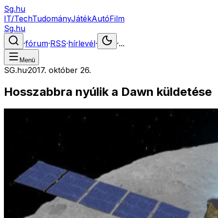
Sg.hu
IT/Tech
Tudomány
Játék
Autó
Film
Sg.hu
·
fórum
·
RSS
·
hírlevél
·
·
...
Menü
SG.hu
·
2017. október 26.
Hosszabbra nyúlik a Dawn küldetése