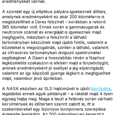
eredményeket várnak.
A szondát egy új elliptikus pályára igyekeznek állítani,
amelynek eredményeként ez akár 200 kilométerre is
megközelítheti a Ceres felszínét – korábban a rekord
385 kilométer volt. Ennek során a gammasugarak és
neutronok számát és energiáját is igyekeznek majd
megfigyelni, miközben a felszínről a látható
tartományban készülnek majd újabb fotók, valamint a
kőzeteket is megvizsgálnák, szintén a látható, valamint
az infravörös tartományban dolgozó spektrométer
segítségével. A Dawn a hosszabítás révén a Naphoz
legközelebbi szakaszon is elkíséri majd a törpebolygót,
aminek eredményeként jó eséllyel a jég elpárolgását,
valamint az így képződő gyenge légkört is megfigyelheti
majd, valamikor jövő áprilisban.
A NASA eközben az SLS hajtóművét is újból
kipróbálta
,
legalábbis ennek egyik példányát – a rakétát majd 4 ilyen
egység hajtja meg. Maga a teszt a fellövés során várható
körülmények és időtartam szerint zajlott le, itt a
szakembereket egy bizonyos komponens szereplése
érdekelte leginkább. Az 500 másodpercen keresztül