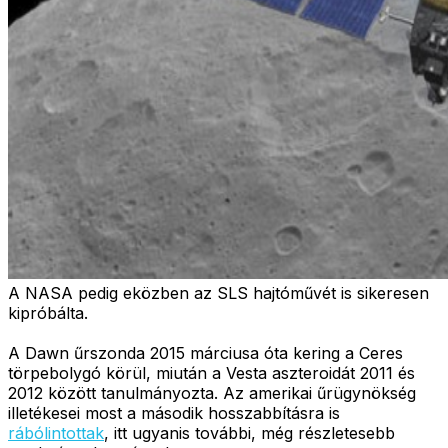
A NASA pedig eközben az SLS hajtóművét is sikeresen
kipróbálta.
A Dawn űrszonda 2015 márciusa óta kering a Ceres
törpebolygó körül, miután a Vesta aszteroidát 2011 és
2012 között tanulmányozta. Az amerikai űrügynökség
illetékesei most a második hosszabbításra is
rábólintottak
, itt ugyanis további, még részletesebb