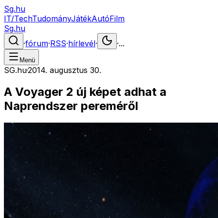
Sg.hu
IT/Tech
Tudomány
Játék
Autó
Film
Sg.hu
·
fórum
·
RSS
·
hírlevél
·
·
...
Menü
SG.hu
·
2014. augusztus 30.
A Voyager 2 új képet adhat a
Naprendszer pereméről