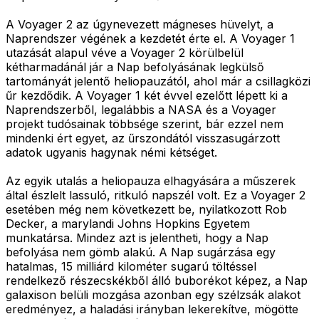
A Voyager 2 az úgynevezett mágneses hüvelyt, a
Naprendszer végének a kezdetét érte el. A Voyager 1
utazását alapul véve a Voyager 2 körülbelül
kétharmadánál jár a Nap befolyásának legkülső
tartományát jelentő heliopauzától, ahol már a csillagközi
űr kezdődik. A Voyager 1 két évvel ezelőtt lépett ki a
Naprendszerből, legalábbis a NASA és a Voyager
projekt tudósainak többsége szerint, bár ezzel nem
mindenki ért egyet, az űrszondától visszasugárzott
adatok ugyanis hagynak némi kétséget.
Az egyik utalás a heliopauza elhagyására a műszerek
által észlelt lassuló, ritkuló napszél volt. Ez a Voyager 2
esetében még nem következett be, nyilatkozott Rob
Decker, a marylandi Johns Hopkins Egyetem
munkatársa. Mindez azt is jelentheti, hogy a Nap
befolyása nem gömb alakú. A Nap sugárzása egy
hatalmas, 15 milliárd kilométer sugarú töltéssel
rendelkező részecskékből álló buborékot képez, a Nap
galaxison belüli mozgása azonban egy szélzsák alakot
eredményez, a haladási irányban lekerekítve, mögötte