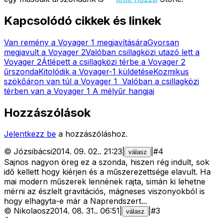
Kapcsolódó cikkek és linkek
Van remény a Voyager 1 megjavítására
Gyorsan
megjavult a Voyager 2
Valóban csillagközi utazó lett a
Voyager 2
Átlépett a csillagközi térbe a Voyager 2
űrszonda
Kitolódik a Voyager-1 küldetése
Kozmikus
szökőáron van túl a Voyager 1
Valóban a csillagközi
térben van a Voyager 1
A mélyűr hangjai
Hozzászólások
Jelentkezz be
a hozzászóláshoz.
©
Józsibácsi
2014. 09. 02.
.
21:23
|
|
#
4
válasz
Sajnos nagyon öreg ez a szonda, hiszen rég indult, sok
idő kellett hogy kiérjen és a műszerezettsége elavult. Ha
mai modern műszerek lennének rajta, simán ki lehetne
mérni az észlelt gravitációs, mágneses viszonyokból is
hogy elhagyta-e már a Naprendszert...
©
Nikolaosz
2014. 08. 31.
.
06:51
|
|
#
3
válasz