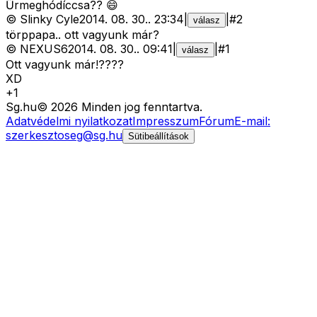
Űrmeghódíccsa?? 😄
©
Slinky Cyle
2014. 08. 30.
.
23:34
|
|
#
2
válasz
törppapa.. ott vagyunk már?
©
NEXUS6
2014. 08. 30.
.
09:41
|
|
#
1
válasz
Ott vagyunk már!????
XD
+
1
Sg
.hu
©
2026
Minden jog fenntartva.
Adatvédelmi nyilatkozat
Impresszum
Fórum
E-mail:
szerkesztoseg@sg.hu
Sütibeállítások