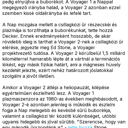
pedig elnyújtva a buborékot. A Voyager 1 a Nappal
megegyező irányba halad, a Voyager 2 azonban ezzel
szemben kissé oldalirányba és lefelé tart.
A Nap mozgása mellett a csillagközi űr részecskéi és
plazmája is torzíthatja a buborékunkat, tette hozzá
Decker. Ennek eredményeként hosszabb, de akár
rövidebb ideig is tarthat a Voyager 2-nek a csillagközi űr
elérése, jegyezte meg Ed Stone, a Voyager
projektvezető tudósa. A Voyager 2 körülbelül 1,5 milliárd
kilométerrel hamarabb lépte át a vártnál a terminációs
lökést, egy másik fizikai határt, ami a mágneses hüvely
kezdetét jelezte, ezért nehéz határozott jóslatokkal
szolgálni a jövőt illetően.
Amikor a Voyager 2 átlépi a heliopauzát, kilépése
egyértelműen észlelhető lesz. A Voyager 1
plazmaszenzora az 1980-as években meghibásodott, a
Voyager 2-é azonban jelenleg is működik és észlelni
fogja a Nap melegebb és kevésbé sűrű buborékja,
valamint a csillagközi tér közötti különbséget, utóbbi
ugyanis hidegebb és jóval sűrűbb. "Szerencse, hogy van
egy második űrszondánk is" -
tette hozzá
Stone.