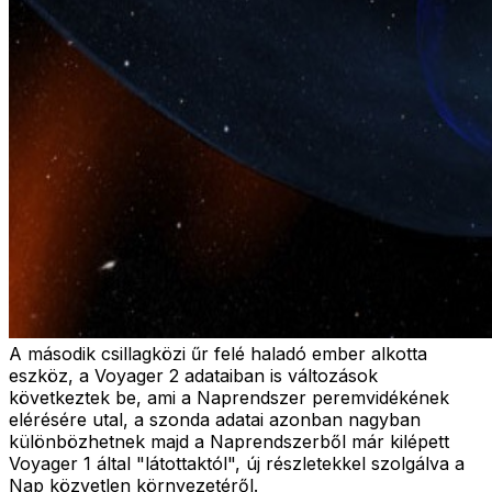
A második csillagközi űr felé haladó ember alkotta
eszköz, a Voyager 2 adataiban is változások
következtek be, ami a Naprendszer peremvidékének
elérésére utal, a szonda adatai azonban nagyban
különbözhetnek majd a Naprendszerből már kilépett
Voyager 1 által "látottaktól", új részletekkel szolgálva a
Nap közvetlen környezetéről.