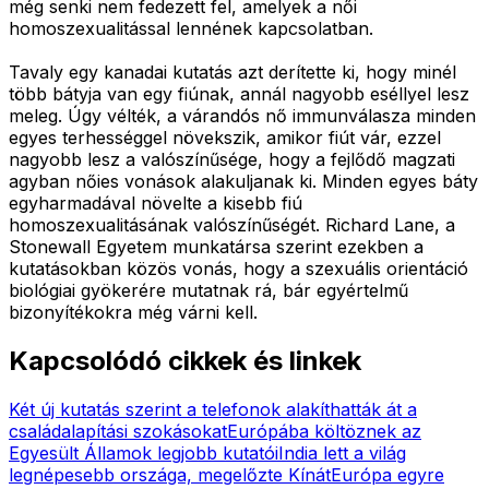
még senki nem fedezett fel, amelyek a női
homoszexualitással lennének kapcsolatban.
Tavaly egy kanadai kutatás azt derítette ki, hogy minél
több bátyja van egy fiúnak, annál nagyobb eséllyel lesz
meleg. Úgy vélték, a várandós nő immunválasza minden
egyes terhességgel növekszik, amikor fiút vár, ezzel
nagyobb lesz a valószínűsége, hogy a fejlődő magzati
agyban nőies vonások alakuljanak ki. Minden egyes báty
egyharmadával növelte a kisebb fiú
homoszexualitásának valószínűségét. Richard Lane, a
Stonewall Egyetem munkatársa szerint ezekben a
kutatásokban közös vonás, hogy a szexuális orientáció
biológiai gyökerére mutatnak rá, bár egyértelmű
bizonyítékokra még várni kell.
Kapcsolódó cikkek és linkek
Két új kutatás szerint a telefonok alakíthatták át a
családalapítási szokásokat
Európába költöznek az
Egyesült Államok legjobb kutatói
India lett a világ
legnépesebb országa, megelőzte Kínát
Európa egyre