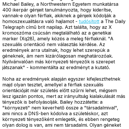
Michael Bailey, a Northwestern Egyetem munkatársa
400 ikerpár génjeit tanulmányozta, hogy kiderítse,
vannak-e olyan férfiak, akiknek a génjeik kódolják a
homoszexualitásra való hajlamot -
tudósított
a The Daily
Telegraph című brit napilap. Azt találta, hogy az X
kromoszóma csúcsán megtalálható az a genetikai
marker (Xq28), amely közös a meleg férfiaknál. "A
szexuális orientáció nem választás kérdése. Az
eredmények arra utalnak, hogy lehet szerepük a
géneknek, ám nem kizárólagosan meghatározóak.
Nyilvánvalóan más környezeti tényezők is szerepet
játszanak" - kommentálta az eredményt a kutató.
Noha az eredmények alapján egyszer kifejleszthetnek
majd olyan tesztet, amellyel a férfiak szexuális
orientációját már születés előtt szűrni lehet, mégsem
lesz igazán pontos, mert az irányultság kialakulását más
tényezők is befolyásolják. Bailey hozzátette: a
"környezeti" nem keverhető össze a "társadalmival",
ami nincs a DNS-ben kódolva a születéskor, azt
környezeti tényezőként emlegetik, és ebben rengeteg
olyan dolog is van, ami nem társadalmi. Olyan géneket