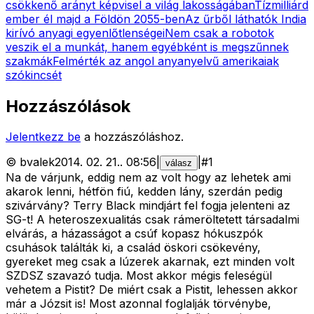
csökkenő arányt képvisel a világ lakosságában
Tízmilliárd
ember él majd a Földön 2055-ben
Az űrből láthatók India
kirívó anyagi egyenlőtlenségei
Nem csak a robotok
veszik el a munkát, hanem egyébként is megszűnnek
szakmák
Felmérték az angol anyanyelvű amerikaiak
szókincsét
Hozzászólások
Jelentkezz be
a hozzászóláshoz.
©
bvalek
2014. 02. 21.
.
08:56
|
|
#
1
válasz
Na de várjunk, eddig nem az volt hogy az lehetek ami
akarok lenni, hétfön fiú, kedden lány, szerdán pedig
szivárvány? Terry Black mindjárt fel fogja jelenteni az
SG-t! A heteroszexualitás csak rámeröltetett társadalmi
elvárás, a házasságot a csúf kopasz hókuszpók
csuhások találták ki, a család öskori csökevény,
gyereket meg csak a lúzerek akarnak, ezt minden volt
SZDSZ szavazó tudja. Most akkor mégis feleségül
vehetem a Pistit? De miért csak a Pistit, lehessen akkor
már a Józsit is! Most azonnal foglalják törvénybe,