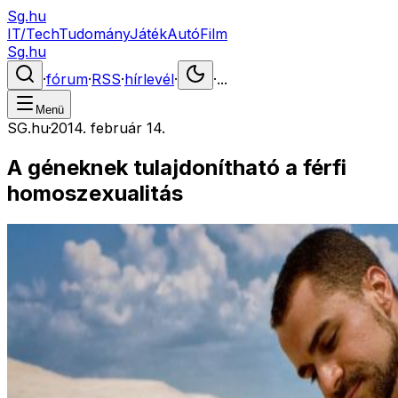
Sg.hu
IT/Tech
Tudomány
Játék
Autó
Film
Sg.hu
·
fórum
·
RSS
·
hírlevél
·
·
...
Menü
SG.hu
·
2014. február 14.
A géneknek tulajdonítható a férfi
homoszexualitás