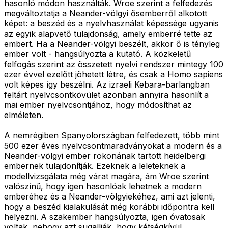
hasonló módon használták. Wroe szerint a felfedezés
megváltoztatja a Neander-völgyi ősemberről alkotott
képet: a beszéd és a nyelvhasználat képessége ugyanis
az egyik alapvető tulajdonság, amely emberré tette az
embert. Ha a Neander-völgyi beszélt, akkor ő is tényleg
ember volt - hangsúlyozta a kutató. A közkeletű
felfogás szerint az összetett nyelvi rendszer mintegy 100
ezer évvel ezelőtt jöhetett létre, és csak a Homo sapiens
volt képes így beszélni. Az izraeli Kebara-barlangban
feltárt nyelvcsontkövület azonban annyira hasonlít a
mai ember nyelvcsontjához, hogy módosíthat az
elméleten.
A nemrégiben Spanyolországban felfedezett, több mint
500 ezer éves nyelvcsontmaradványokat a modern és a
Neander-völgyi ember rokonának tartott heidelbergi
embernek tulajdonítják. Ezeknek a leleteknek a
modellvizsgálata még várat magára, ám Wroe szerint
valószínű, hogy igen hasonlóak lehetnek a modern
emberéhez és a Neander-völgyiekéhez, ami azt jelenti,
hogy a beszéd kialakulását még korábbi időpontra kell
helyezni. A szakember hangsúlyozta, igen óvatosak
voltak, nehogy azt sugallják, hogy kétségkívül