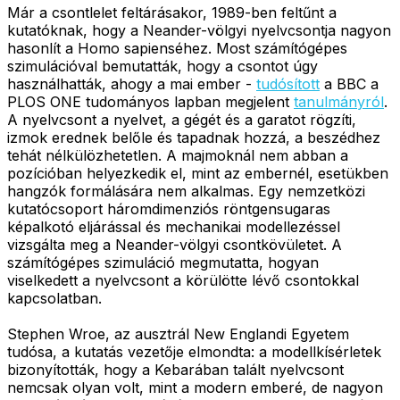
Már a csontlelet feltárásakor, 1989-ben feltűnt a
kutatóknak, hogy a Neander-völgyi nyelvcsontja nagyon
hasonlít a Homo sapienséhez. Most számítógépes
szimulációval bemutatták, hogy a csontot úgy
használhatták, ahogy a mai ember -
tudósított
a BBC a
PLOS ONE tudományos lapban megjelent
tanulmányról
.
A nyelvcsont a nyelvet, a gégét és a garatot rögzíti,
izmok erednek belőle és tapadnak hozzá, a beszédhez
tehát nélkülözhetetlen. A majmoknál nem abban a
pozícióban helyezkedik el, mint az embernél, esetükben
hangzók formálására nem alkalmas. Egy nemzetközi
kutatócsoport háromdimenziós röntgensugaras
képalkotó eljárással és mechanikai modellezéssel
vizsgálta meg a Neander-völgyi csontkövületet. A
számítógépes szimuláció megmutatta, hogyan
viselkedett a nyelvcsont a körülötte lévő csontokkal
kapcsolatban.
Stephen Wroe, az ausztrál New Englandi Egyetem
tudósa, a kutatás vezetője elmondta: a modellkísérletek
bizonyították, hogy a Kebarában talált nyelvcsont
nemcsak olyan volt, mint a modern emberé, de nagyon