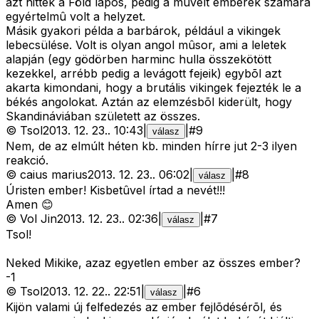
azt hitték a Föld lapos, pedig a mûvelt emberek számára
egyértelmû volt a helyzet.
Másik gyakori példa a barbárok, például a vikingek
lebecsülése. Volt is olyan angol mûsor, ami a leletek
alapján (egy gödörben harminc hulla összekötött
kezekkel, arrébb pedig a levágott fejeik) egybõl azt
akarta kimondani, hogy a brutális vikingek fejezték le a
békés angolokat. Aztán az elemzésbõl kiderült, hogy
Skandináviában született az összes.
©
Tsol
2013. 12. 23.
.
10:43
|
|
#
9
válasz
Nem, de az elmúlt héten kb. minden hírre jut 2-3 ilyen
reakció.
©
caius marius
2013. 12. 23.
.
06:02
|
|
#
8
válasz
Úristen ember! Kisbetûvel írtad a nevét!!!
Amen 😊
©
Vol Jin
2013. 12. 23.
.
02:36
|
|
#
7
válasz
Tsol!
Neked Mikike, azaz egyetlen ember az összes ember?
-
1
©
Tsol
2013. 12. 22.
.
22:51
|
|
#
6
válasz
Kijön valami új felfedezés az ember fejlõdésérõl, és