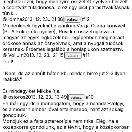
meghatározni, hogy mennyire összetett nyelven beszélt
a csontváz tulajdonosa. :o ez egy picit parasztvakításnak
tûnik...
©
lomha
2013. 12. 23.
.
21:38
|
|
#
12
válasz
Mindenkinek figyelmébe ajánlom Varga Csaba könyveit
(Pl. A kõkor élõ nyelve), Röviden összefoglalva: a
magyar az egyik legközelebbi, legépebben megmaradt
örököse annak az õsnyelvnek, amit a nyugati tudósok
keresnek. Érdemes legalább a honlapjukon szétnézni.
©
Vol Jin
2013. 12. 23.
.
21:15
|
|
#
11
válasz
Tsol!
"Nem, de az elmúlt héten kb. minden hírre jut 2-3 ilyen
reakció."
És mindegyiket Mikike írja.
©
ostoros
2013. 12. 23.
.
13:49
|
|
#
10
válasz
Én már egy ideje mondogatom, hogy a neander-völgyi,
és a modern ember jóval értelmesebb, mint azt sokáig
gondoltuk.
Mondjuk ez a fajta sztereotípia nem ritka. Elég, ha a
középkorra gondolunk, az a tévhit, hogy a középkorban