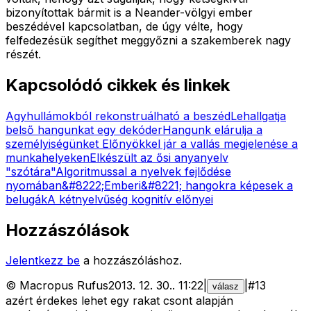
bizonyítottak bármit is a Neander-völgyi ember
beszédével kapcsolatban, de úgy vélte, hogy
felfedezésük segíthet meggyőzni a szakemberek nagy
részét.
Kapcsolódó cikkek és linkek
Agyhullámokból rekonstruálható a beszéd
Lehallgatja
belső hangunkat egy dekóder
Hangunk elárulja a
személyiségünket
Előnyökkel jár a vallás megjelenése a
munkahelyeken
Elkészült az ősi anyanyelv
"szótára"
Algoritmussal a nyelvek fejlődése
nyomában
&#8222;Emberi&#8221; hangokra képesek a
belugák
A kétnyelvűség kognitív előnyei
Hozzászólások
Jelentkezz be
a hozzászóláshoz.
©
Macropus Rufus
2013. 12. 30.
.
11:22
|
|
#
13
válasz
azért érdekes lehet egy rakat csont alapján