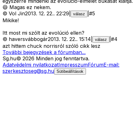
egyszerre mindenki az evolúció-elmélet bukását kiáltja.
😄 Magas ez nekem.
©
Vol Jin
2013. 12. 22.
.
22:29
|
|
#
5
válasz
Mikike!
Itt most mi szólt az evolúció ellen?
©
haversvábbogár
2013. 12. 22.
.
15:14
|
|
#
4
válasz
azt hittem chuck norrisról szóló cikk lesz
További bejegyzések a fórumban...
Sg
.hu
©
2026
Minden jog fenntartva.
Adatvédelmi nyilatkozat
Impresszum
Fórum
E-mail:
szerkesztoseg@sg.hu
Sütibeállítások