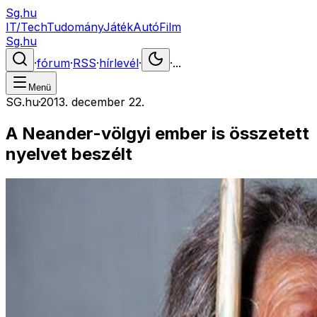
Sg.hu
IT/Tech
Tudomány
Játék
Autó
Film
Sg.hu
·
fórum
·
RSS
·
hírlevél
·
·
...
Menü
SG.hu
·
2013. december 22.
A Neander-völgyi ember is összetett
nyelvet beszélt