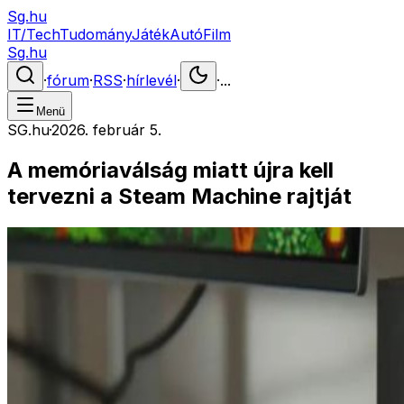
Sg.hu
IT/Tech
Tudomány
Játék
Autó
Film
Sg.hu
·
fórum
·
RSS
·
hírlevél
·
·
...
Menü
SG.hu
·
2026. február 5.
A memóriaválság miatt újra kell
tervezni a Steam Machine rajtját