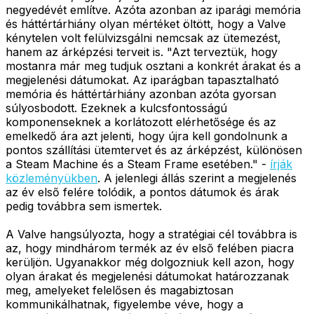
negyedévét említve. Azóta azonban az iparági memória
és háttértárhiány olyan mértéket öltött, hogy a Valve
kénytelen volt felülvizsgálni nemcsak az ütemezést,
hanem az árképzési terveit is. "Azt terveztük, hogy
mostanra már meg tudjuk osztani a konkrét árakat és a
megjelenési dátumokat. Az iparágban tapasztalható
memória és háttértárhiány azonban azóta gyorsan
súlyosbodott. Ezeknek a kulcsfontosságú
komponenseknek a korlátozott elérhetősége és az
emelkedő ára azt jelenti, hogy újra kell gondolnunk a
pontos szállítási ütemtervet és az árképzést, különösen
a Steam Machine és a Steam Frame esetében." -
írják
közleményükben
. A jelenlegi állás szerint a megjelenés
az év első felére tolódik, a pontos dátumok és árak
pedig továbbra sem ismertek.
A Valve hangsúlyozta, hogy a stratégiai cél továbbra is
az, hogy mindhárom termék az év első felében piacra
kerüljön. Ugyanakkor még dolgozniuk kell azon, hogy
olyan árakat és megjelenési dátumokat határozzanak
meg, amelyeket felelősen és magabiztosan
kommunikálhatnak, figyelembe véve, hogy a