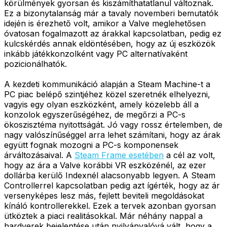
körülmények gyorsan és kiszámíthatatlanul változnak.
Ez a bizonytalanság már a tavaly novemberi bemutatók
idején is érezhető volt, amikor a Valve meglehetősen
óvatosan fogalmazott az árakkal kapcsolatban, pedig ez
kulcskérdés annak eldöntésében, hogy az új eszközök
inkább játékkonzolként vagy PC alternatívaként
pozicionálhatók.
A kezdeti kommunikáció alapján a Steam Machine-t a
PC piac belépő szintjéhez közel szeretnék elhelyezni,
vagyis egy olyan eszközként, amely közelebb áll a
konzolok egyszerűségéhez, de megőrzi a PC-s
ökoszisztéma nyitottságát. Jó vagy rossz értelemben, de
nagy valószínűséggel arra lehet számítani, hogy az árak
együtt fognak mozogni a PC-s komponensek
árváltozásaival. A
Steam Frame esetében
a cél az volt,
hogy az ára a Valve korábbi VR eszközénél, az ezer
dollárba kerülő Indexnél alacsonyabb legyen. A Steam
Controllerrel kapcsolatban pedig azt ígérték, hogy az ár
versenyképes lesz más, fejlett beviteli megoldásokat
kínáló kontrollerekkel. Ezek a tervek azonban gyorsan
ütköztek a piaci realitásokkal. Már néhány nappal a
hardverek bejelentése után nyilvánvalóvá vált, hogy a