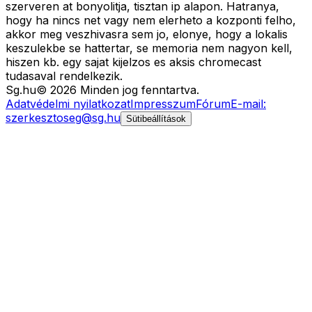
szerveren at bonyolitja, tisztan ip alapon. Hatranya,
hogy ha nincs net vagy nem elerheto a kozponti felho,
akkor meg veszhivasra sem jo, elonye, hogy a lokalis
keszulekbe se hattertar, se memoria nem nagyon kell,
hiszen kb. egy sajat kijelzos es aksis chromecast
tudasaval rendelkezik.
Sg
.hu
©
2026
Minden jog fenntartva.
Adatvédelmi nyilatkozat
Impresszum
Fórum
E-mail:
szerkesztoseg@sg.hu
Sütibeállítások