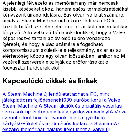
A jelenlegi félvezető és memóriahiány már nemcsak
kisebb késéseket okoz, hanem egész termékstratégiákat
kényszerít újragondolásra. Egy olyan vállalat számára,
amely a Steam Machine-nel a konzolok és a PC-k
közötti határt szeretné elmosni, az ár különösen kritikus
tényező. A következő hónapok döntik el, hogy a Valve
képes lesz-e tartani az év első felére vonatkozó
ígéretét, és hogy a piac számára elfogadható
kompromisszum születik-e a teljesítmény, az ár és az
elérhetőség között egy olyan időszakban, amikor az MI-
vezérelt szerverek elszívják az erőforrásokat a
fogyasztói hardverek elől.
Kapcsolódó cikkek és linkek
A Steam Machine új lendületet adhat a PC, mint
játékplatform fejlődésének
1039 euróba kerül a Valve
Steam Machine
A Steam akciók és a digitális vásárlási
szokások új szintre emelték a gyűjtőszenvedélyt
A Valve
szerint a loot boxok olyanok, mint a gyűjthető
kártyák
Gyűlölet és moderációs kudarc a Steamen
Az
elszálló memóriaár halálos ítélet lehet a Valve új