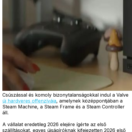
Csúszással és komoly bizonytalanságokkal indul a Valve
új hardveres offenzívája
, amelynek középpontjában a
Steam Machine, a Steam Frame és a Steam Controller
áll.
A vállalat eredetileg 2026 elejére ígérte az első
szállításokat, egyes újságíróknak kifejezetten 2026 első