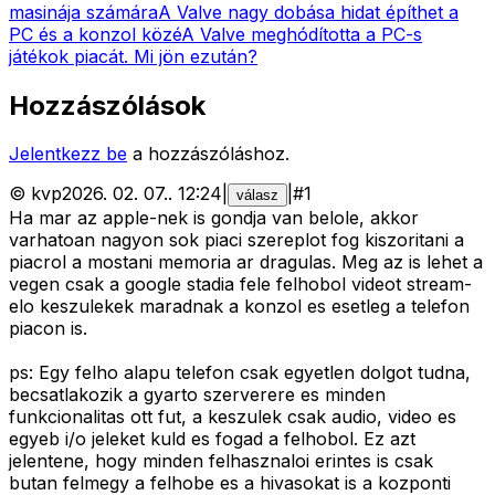
masinája számára
A Valve nagy dobása hidat építhet a
PC és a konzol közé
A Valve meghódította a PC-s
játékok piacát. Mi jön ezután?
Hozzászólások
Jelentkezz be
a hozzászóláshoz.
©
kvp
2026. 02. 07.
.
12:24
|
|
#
1
válasz
Ha mar az apple-nek is gondja van belole, akkor
varhatoan nagyon sok piaci szereplot fog kiszoritani a
piacrol a mostani memoria ar dragulas. Meg az is lehet a
vegen csak a google stadia fele felhobol videot stream-
elo keszulekek maradnak a konzol es esetleg a telefon
piacon is.
ps: Egy felho alapu telefon csak egyetlen dolgot tudna,
becsatlakozik a gyarto szerverere es minden
funkcionalitas ott fut, a keszulek csak audio, video es
egyeb i/o jeleket kuld es fogad a felhobol. Ez azt
jelentene, hogy minden felhasznaloi erintes is csak
butan felmegy a felhobe es a hivasokat is a kozponti