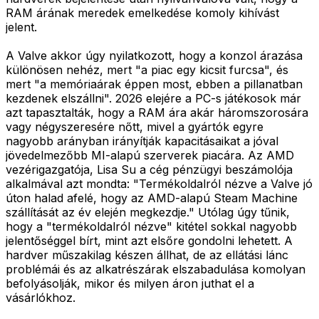
RAM árának meredek emelkedése komoly kihívást
jelent.
A Valve akkor úgy nyilatkozott, hogy a konzol árazása
különösen nehéz, mert "a piac egy kicsit furcsa", és
mert "a memóriaárak éppen most, ebben a pillanatban
kezdenek elszállni". 2026 elejére a PC-s játékosok már
azt tapasztalták, hogy a RAM ára akár háromszorosára
vagy négyszeresére nőtt, mivel a gyártók egyre
nagyobb arányban irányítják kapacitásaikat a jóval
jövedelmezőbb MI-alapú szerverek piacára. Az AMD
vezérigazgatója, Lisa Su a cég pénzügyi beszámolója
alkalmával azt mondta: "Termékoldalról nézve a Valve jó
úton halad afelé, hogy az AMD-alapú Steam Machine
szállítását az év elején megkezdje." Utólag úgy tűnik,
hogy a "termékoldalról nézve" kitétel sokkal nagyobb
jelentőséggel bírt, mint azt elsőre gondolni lehetett. A
hardver műszakilag készen állhat, de az ellátási lánc
problémái és az alkatrészárak elszabadulása komolyan
befolyásolják, mikor és milyen áron juthat el a
vásárlókhoz.