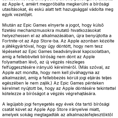
az Apple-t, amiért megpróbálta megkerülni a bírósági
utasításokat, és eskü alatt tett hazugsággal vádolta meg
egyik vezetőjét.
Miután az Epic Games elnyerte a jogot, hogy külső
fizetési mechanizmusokra mutató hivatkozásokat
helyezhessen el az alkalmazásában, újra benyújtotta a
Fortnite-ot az App Store-ba. Az Apple azonban közölte
a játékgyártóval, hogy úgy döntött, hogy nem tesz
lépéseket az Epic Games beadványával kapcsolatban,
amíg a fellebbviteli bíróság nem dönt az Apple
folyamatban lévő, az új végzés részleges
felfüggesztésére irányuló kérelméről. (Más szóval, az
Apple azt mondta, hogy nem kell jóváhagynia az
alkalmazást, amíg a fellebbezés körüli jogi eljárás teljes
egészében le nem zajlik.) Az Epic Games pénteken
kérelmet nyújtott be, hogy az Apple döntésére tekintettel
kötelezze a bíróságot a végzés végrehajtására.
A legújabb jogi fenyegetés egy évek óta tartó bírósági
csatát követ az Apple App Store irányelvei miatt,
amelyek sokáig megtagadták az alkalmazásfejlesztőktől