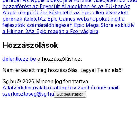
hozzáférést az Egyesült Államokban és az EU-ban
Az
Apple megpróbálja késleltetni az Epic ellen elvesztett
perének ítéletét
Az Epic Games webshopokat indít a
fejlesztők számára
Időlegesen Epic Mega Store exkluzív
a Hitman 3
Az Epic reagált a Fox vádjaira
Hozzászólások
Jelentkezz be
a hozzászóláshoz.
Nem érkezett még hozzászólás. Legyél Te az első!
Sg
.hu
©
2026
Minden jog fenntartva.
Adatvédelmi nyilatkozat
Impresszum
Fórum
E-mail:
szerkesztoseg@sg.hu
Sütibeállítások