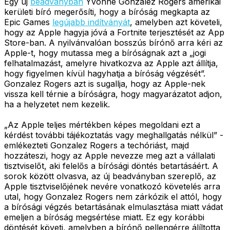
Egy új
beadványban
Yvonne Gonzalez Rogers amerikai
kerületi bíró megerősíti, hogy a bíróság megkapta az
Epic Games
legújabb indítványát
, amelyben azt követeli,
hogy az Apple hagyja jóvá a Fortnite terjesztését az App
Store-ban. A nyilvánvalóan bosszús bírónő arra kéri az
Apple-t, hogy mutassa meg a bíróságnak azt a „jogi
felhatalmazást, amelyre hivatkozva az Apple azt állítja,
hogy figyelmen kívül hagyhatja a bíróság végzését”.
Gonzalez Rogers azt is sugallja, hogy az Apple-nek
vissza kell térnie a bíróságra, hogy magyarázatot adjon,
ha a helyzetet nem kezelik.
„Az Apple teljes mértékben képes megoldani ezt a
kérdést további tájékoztatás vagy meghallgatás nélkül” -
emlékezteti Gonzalez Rogers a techóriást, majd
hozzáteszi, hogy az Apple nevezze meg azt a vállalati
tisztviselőt, aki felelős a bírósági döntés betartásáért. A
sorok között olvasva, az új beadványban szereplő, az
Apple tisztviselőjének nevére vonatkozó követelés arra
utal, hogy Gonzalez Rogers nem zárkózik el attól, hogy
a bírósági végzés betartásának elmulasztása miatt vádat
emeljen a bíróság megsértése miatt. Ez egy korábbi
döntését követi, amelyben a bírónő pellengérre álíltotta