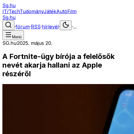
Sg.hu
IT/Tech
Tudomány
Játék
Autó
Film
Sg.hu
·
fórum
·
RSS
·
hírlevél
·
·
...
Menü
SG.hu
·
2025. május 20.
A Fortnite-ügy bírója a felelősők
nevét akarja hallani az Apple
részéről