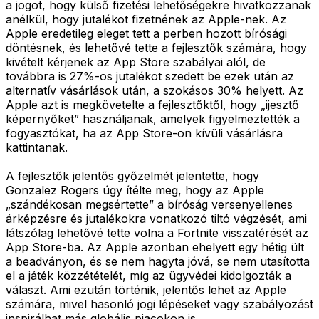
a jogot, hogy külső fizetési lehetőségekre hivatkozzanak
anélkül, hogy jutalékot fizetnének az Apple-nek. Az
Apple eredetileg eleget tett a perben hozott bírósági
döntésnek, és lehetővé tette a fejlesztők számára, hogy
kivételt kérjenek az App Store szabályai alól, de
továbbra is 27%-os jutalékot szedett be ezek után az
alternatív vásárlások után, a szokásos 30% helyett. Az
Apple azt is megkövetelte a fejlesztőktől, hogy „ijesztő
képernyőket” használjanak, amelyek figyelmeztették a
fogyasztókat, ha az App Store-on kívüli vásárlásra
kattintanak.
A fejlesztők jelentős győzelmét jelentette, hogy
Gonzalez Rogers úgy ítélte meg, hogy az Apple
„szándékosan megsértette” a bíróság versenyellenes
árképzésre és jutalékokra vonatkozó tiltó végzését, ami
látszólag lehetővé tette volna a Fortnite visszatérését az
App Store-ba. Az Apple azonban ehelyett egy hétig ült
a beadványon, és se nem hagyta jóvá, se nem utasította
el a játék közzétételét, míg az ügyvédei kidolgozták a
választ. Ami ezután történik, jelentős lehet az Apple
számára, mivel hasonló jogi lépéseket vagy szabályozást
inspirálhat más globális piacokon is.