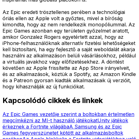
Az Epic eredeti trösztellenes perében a technológiai
óriás ellen az Apple volt a győztes, mivel a bíróság
kimondta, hogy az nem rendelkezik monopóliummal. Az
Epic Games azonban egy területen győzelmet aratott,
amikor Gonzalez Rogers egyetértett azzal, hogy az
iPhone-felhasználóknak alternatív fizetési lehetőségeket
kell biztosítani, ha egy fejlesztő a saját weboldalát akarja
használni az alkalmazáson belüli vásárlásokhoz, például
a virtuális javakhoz vagy előfizetésekhez. A döntést
követően az Apple frissítette az App Store irányelveit,
és az alkalmazások, köztük a Spotify, az Amazon Kindle
és a Patreon gyorsan kiadták alkalmazásaik új verzióit,
hogy kihasználják az új funkciókat.
Kapcsolódó cikkek és linkek
Az Epic Games vezetője szerint a boltokban értelmetlen
megcímkézni az MI-t használó játékokat
Unity játékok
érkeznek a Fortnite világába
A Samsung és az Epic
Games fegyverszünetet kötött az alkalmazásboltok
perében
Az Apple blokkolja a Fortnite videojátékhoz való