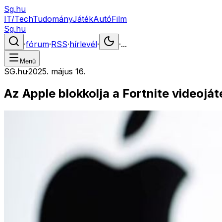
Sg.hu
IT/Tech
Tudomány
Játék
Autó
Film
Sg.hu
·
fórum
·
RSS
·
hírlevél
·
·
...
Menü
SG.hu
·
2025. május 16.
Az Apple blokkolja a Fortnite videoj