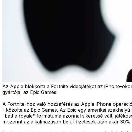
Az Apple blokkolta a Fortnite videojátékot az iPhone-oko
gyártója, az Epic Games.
A Fortnite-hoz való hozzáférés az Apple iPhone operációs
- közölte az Epic Games. Az Epic egy amerikai székhelyű st
"battle royale" formátuma azonnal sikeressé vált, játékoso
miszerint az alkalmazáson belüli fizetések után akár 30%-os