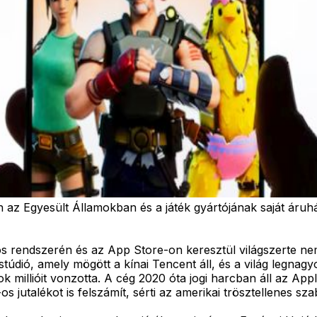
n az Egyesült Államokban és a játék gyártójának saját áruh
 rendszerén és az App Store-on keresztül világszerte nem 
údió, amely mögött a kínai Tencent áll, és a világ legnagyob
k millióit vonzotta. A cég 2020 óta jogi harcban áll az Apple
 jutalékot is felszámít, sérti az amerikai trösztellenes sza