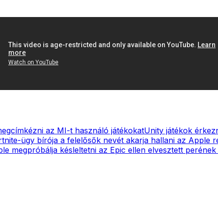
megcímkézni az MI-t használó játékokat
Unity játékok érkezn
tnite-ügy bírója a felelősők nevét akarja hallani az Apple r
le megpróbálja késleltetni az Epic ellen elvesztett perének í