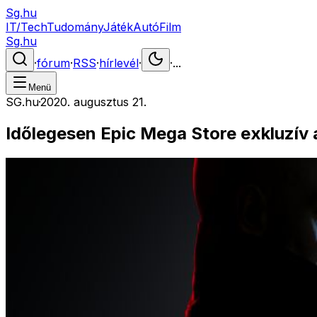
Sg.hu
IT/Tech
Tudomány
Játék
Autó
Film
Sg.hu
·
fórum
·
RSS
·
hírlevél
·
·
...
Menü
SG.hu
·
2020. augusztus 21.
Időlegesen Epic Mega Store exkluzív 