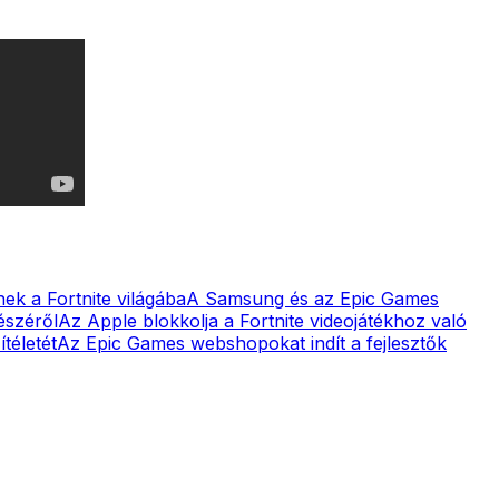
ek a Fortnite világába
A Samsung és az Epic Games
észéről
Az Apple blokkolja a Fortnite videojátékhoz való
téletét
Az Epic Games webshopokat indít a fejlesztők