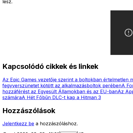
lesz.
Kapcsolódó cikkek és linkek
Az Epic Games vezetője szerint a boltokban értelmetlen 
fegyverszünetet kötött az alkalmazásboltok perében
A For
hozzáférést az Egyesült Államokban és az EU-ban
Az App
számára
A Hét Főbűn DLC-t kap a Hitman 3
Hozzászólások
Jelentkezz be
a hozzászóláshoz.