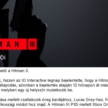
hető a Hitman 3.
iszen az IO Interactive tegnap bejelentette, hogy a Hitma
állapodás, azonban a bejelentés alapján 12 hónapon át más
ó, melyben egy új helyszín mutatkozik be.
 mellett csatlakozik öreg barátjához, Lucas Grey-hez. Felad
yilkossági módot hoz majd. A Hitman III PS5 mellett Xbox O