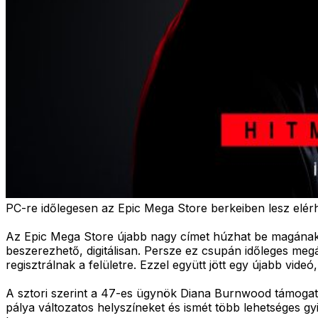
PC-re időlegesen az Epic Mega Store berkeiben lesz elér
Az Epic Mega Store újabb nagy címet húzhat be magának, h
beszerezhető, digitálisan. Persze ez csupán időleges meg
regisztrálnak a felületre. Ezzel együtt jött egy újabb vide
A sztori szerint a 47-es ügynök Diana Burnwood támogatása
pálya változatos helyszíneket és ismét több lehetséges g