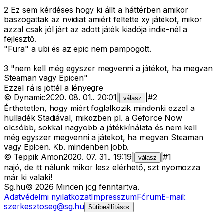
2 Ez sem kérdéses hogy ki állt a háttérben amikor
baszogattak az nvidiat amiért feltette xy játékot, mikor
azzal csak jól járt az adott játék kiadója indie-nél a
fejlesztő.
"Fura" a ubi és az epic nem pampogott.
3 "nem kell még egyszer megvenni a játékot, ha megvan
Steaman vagy Epicen"
Ezzel rá is jöttél a lényegre
©
Dynamic
2020. 08. 01.
.
20:01
|
|
#
2
válasz
Érthetetlen, hogy miért foglalkozik mindenki ezzel a
hulladék Stadiával, miközben pl. a Geforce Now
olcsóbb, sokkal nagyobb a játékkínálata és nem kell
még egyszer megvenni a játékot, ha megvan Steaman
vagy Epicen. Kb. mindenben jobb.
©
Teppik Amon
2020. 07. 31.
.
19:19
|
|
#
1
válasz
najó, de itt nálunk mikor lesz elérhető, szt nyomozza
már ki valaki!
Sg
.hu
©
2026
Minden jog fenntartva.
Adatvédelmi nyilatkozat
Impresszum
Fórum
E-mail:
szerkesztoseg@sg.hu
Sütibeállítások