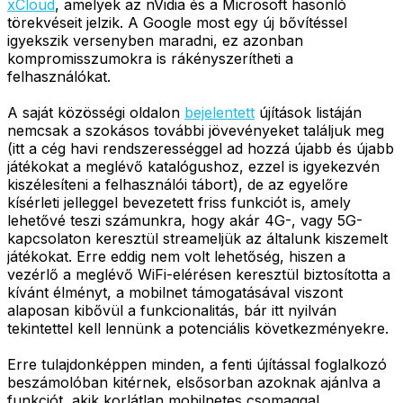
xCloud
, amelyek az nVidia és a Microsoft hasonló
törekvéseit jelzik. A Google most egy új bővítéssel
igyekszik versenyben maradni, ez azonban
kompromisszumokra is rákényszerítheti a
felhasználókat.
A saját közösségi oldalon
bejelentett
újítások listáján
nemcsak a szokásos további jövevényeket találjuk meg
(itt a cég havi rendszerességgel ad hozzá újabb és újabb
játékokat a meglévő katalógushoz, ezzel is igyekezvén
kiszélesíteni a felhasználói tábort), de az egyelőre
kísérleti jelleggel bevezetett friss funkciót is, amely
lehetővé teszi számunkra, hogy akár 4G-, vagy 5G-
kapcsolaton keresztül streameljük az általunk kiszemelt
játékokat. Erre eddig nem volt lehetőség, hiszen a
vezérlő a meglévő WiFi-elérésen keresztül biztosította a
kívánt élményt, a mobilnet támogatásával viszont
alaposan kibővül a funkcionalitás, bár itt nyilván
tekintettel kell lennünk a potenciális következményekre.
Erre tulajdonképpen minden, a fenti újítással foglalkozó
beszámolóban kitérnek, elsősorban azoknak ajánlva a
funkciót, akik korlátlan mobilnetes csomaggal