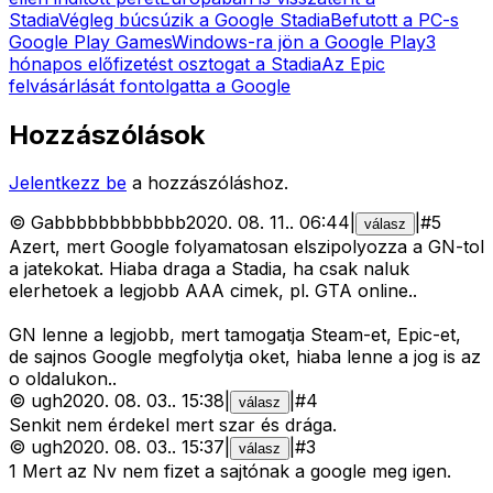
Stadia
Végleg búcsúzik a Google Stadia
Befutott a PC-s
Google Play Games
Windows-ra jön a Google Play
3
hónapos előfizetést osztogat a Stadia
Az Epic
felvásárlását fontolgatta a Google
Hozzászólások
Jelentkezz be
a hozzászóláshoz.
©
Gabbbbbbbbbbbb
2020. 08. 11.
.
06:44
|
|
#
5
válasz
Azert, mert Google folyamatosan elszipolyozza a GN-tol
a jatekokat. Hiaba draga a Stadia, ha csak naluk
elerhetoek a legjobb AAA cimek, pl. GTA online..
GN lenne a legjobb, mert tamogatja Steam-et, Epic-et,
de sajnos Google megfolytja oket, hiaba lenne a jog is az
o oldalukon..
©
ugh
2020. 08. 03.
.
15:38
|
|
#
4
válasz
Senkit nem érdekel mert szar és drága.
©
ugh
2020. 08. 03.
.
15:37
|
|
#
3
válasz
1 Mert az Nv nem fizet a sajtónak a google meg igen.