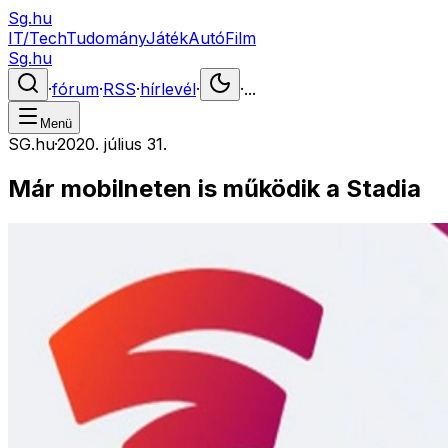
Sg.hu
IT/Tech
Tudomány
Játék
Autó
Film
Sg.hu
·
fórum
·
RSS
·
hírlevél
·
·
...
Menü
SG.hu
·
2020. július 31.
Már mobilneten is működik a Stadia