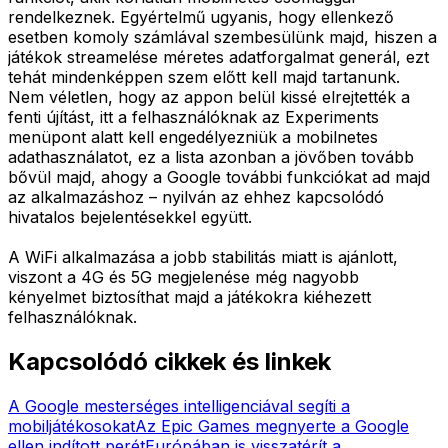
rendelkeznek. Egyértelmű ugyanis, hogy ellenkező
esetben komoly számlával szembesülünk majd, hiszen a
játékok streamelése méretes adatforgalmat generál, ezt
tehát mindenképpen szem előtt kell majd tartanunk.
Nem véletlen, hogy az appon belül kissé elrejtették a
fenti újítást, itt a felhasználóknak az Experiments
menüpont alatt kell engedélyezniük a mobilnetes
adathasználatot, ez a lista azonban a jövőben tovább
bővül majd, ahogy a Google további funkciókat ad majd
az alkalmazáshoz – nyilván az ehhez kapcsolódó
hivatalos bejelentésekkel együtt.
A WiFi alkalmazása a jobb stabilitás miatt is ajánlott,
viszont a 4G és 5G megjelenése még nagyobb
kényelmet biztosíthat majd a játékokra kiéhezett
felhasználóknak.
Kapcsolódó cikkek és linkek
A Google mesterséges intelligenciával segíti a
mobiljátékosokat
Az Epic Games megnyerte a Google
ellen indított perét
Európában is visszatérít a