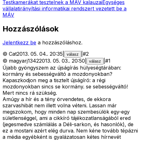
Testkamerákat tesztelnek a MÁV kalauzai
Egységes
vállalatirányítási informatikai rendszert vezetett be a
MÁV
Hozzászólások
Jelentkezz be
a hozzászóláshoz.
©
Cat
2013. 05. 04.
.
20:35
|
|
#
2
válasz
©
magyarj1342
2013. 05. 03.
.
20:50
|
|
#
1
válasz
Újabb gyöngyszem az újságírás hülyeségtárában:
kormány és sebességváltó a mozdonyokban?
Kapaszkodjon meg a tisztelt újságíró: a régi
mozdonyokban sincs se kormány. se sebességváltó!
Mert nincs rá szükség.
Amúgy a hír és a tény örvendetes, de ekkora
szarvashibát nem illett volna véteni. Lassan már
megszokom, hogy minden nap szembesülök egy-egy
sületlenséggel, ami a cikkíró tájékozatlanságából ered
(jegesmedve számlálás a Déli-sarkon, és hasonlók), de
ez a mostani azért elég durva. Nem kéne tovább tépázni
a média egyébként is gyalázatosan kétes hírnevét