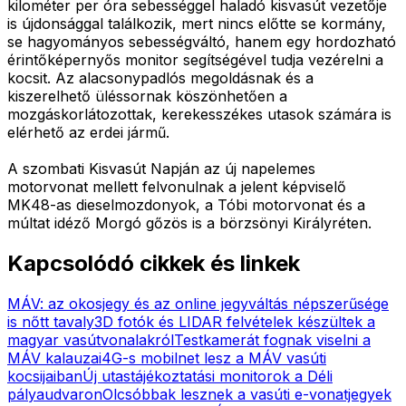
kilométer per óra sebességgel haladó kisvasút vezetője
is újdonsággal találkozik, mert nincs előtte se kormány,
se hagyományos sebességváltó, hanem egy hordozható
érintőképernyős monitor segítségével tudja vezérelni a
kocsit. Az alacsonypadlós megoldásnak és a
kiszerelhető üléssornak köszönhetően a
mozgáskorlátozottak, kerekesszékes utasok számára is
elérhető az erdei jármű.
A szombati Kisvasút Napján az új napelemes
motorvonat mellett felvonulnak a jelent képviselő
MK48-as dieselmozdonyok, a Tóbi motorvonat és a
múltat idéző Morgó gőzös is a börzsönyi Királyréten.
Kapcsolódó cikkek és linkek
MÁV: az okosjegy és az online jegyváltás népszerűsége
is nőtt tavaly
3D fotók és LIDAR felvételek készültek a
magyar vasútvonalakról
Testkamerát fognak viselni a
MÁV kalauzai
4G-s mobilnet lesz a MÁV vasúti
kocsijaiban
Új utastájékoztatási monitorok a Déli
pályaudvaron
Olcsóbbak lesznek a vasúti e-vonatjegyek