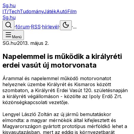
Sg.hu
IT/Tech
Tudomány
Játék
Autó
Film
Sg.hu
·
fórum
·
RSS
·
hírlevél
·
·
...
Menü
SG.hu
·
2013. május 2.
Napelemmel is működik a királyréti
erdei vasút új motorvonata
Árammal és napelemmel működő motorvonatot
helyeznek üzembe Királyrét és Kismaros között
szombaton, a Királyréti Erdei Vasút 120. születésnapján
a királyréti végállomáson - közölte az Ipoly Erdő Zrt.
közönségkapcsolati vezetője.
Lengyel László Zoltán az új jármű bemutatáskor
elmondta: a magyar mérnökök által kifejlesztett és
Magyarországon gyártott prototípus mérföldkő lehet a
kisvasutazásban, mert az eddig is környezetbarát