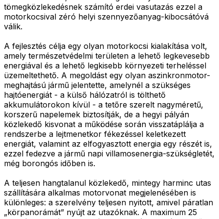
tömegközlekedésnek számító erdei vasutazás ezzel a
motorkocsival zéró helyi szennyezőanyag-kibocsátóvá
válik.
A fejlesztés célja egy olyan motorkocsi kialakítása volt,
amely természetvédelmi területen a lehető legkevesebb
energiával és a lehető legkisebb környezeti terheléssel
üzemeltethető. A megoldást egy olyan aszinkronmotor-
meghajtású jármű jelentette, amelynél a szükséges
hajtóenergiát - a külső hálózatról is tölthető
akkumulátorokon kívül - a tetőre szerelt nagyméretű,
korszerű napelemek biztosítják, de a hegyi pályán
közlekedő kisvonat a működése során visszatáplálja a
rendszerbe a lejtmenetkor fékezéssel keletkezett
energiát, valamint az elfogyasztott energia egy részét is,
ezzel fedezve a jármű napi villamosenergia-szükségletét,
még borongós időben is.
A teljesen hangtalanul közlekedő, mintegy harminc utas
szállítására alkalmas motorvonat megjelenésében is
különleges: a szerelvény teljesen nyitott, amivel páratlan
„körpanorámát” nyújt az utazóknak. A maximum 25