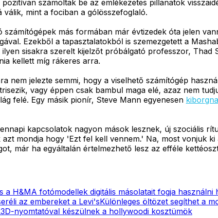
k pozitívan számoltak be az emlékezetes pillanatok vissza
 válik, mint a fociban a gólösszefoglaló.
 számítógépek más formában már évtizedek óta jelen vann
ával. Ezekből a tapasztalatokból is szemezgetett a Masha
y ilyen sisakra szerelt kijelzőt próbálgató professzor, Tha
a kellett míg rákeres arra.
a nem jelezte semmi, hogy a viselhető számítógép használ
y tetrisezik, vagy éppen csak bambul maga elé, azaz nem tud
lág felé. Egy másik pionír, Steve Mann egyenesen
kiborgna
dennapi kapcsolatok nagyon mások lesznek, új szociális rít
azt mondja hogy 'Ezt fel kell vennem.' Na, most vonjuk ki 
lágot, már ha egyáltalán értelmezhető lesz az efféle kettéosz
 és a H&M
A fotómodellek digitális másolatait fogja használn
eréli az embereket a Levi's
Különleges öltözet segíthet a 
k
3D-nyomtatóval készülnek a hollywoodi kosztümök