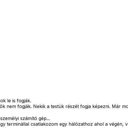
k le is fogják.
õk nem fogják. Nekik a testük részét fogja képezni. Már m
 személyi számító gép...
gy terminállal csatlakozom egy hálózathoz ahol a végén, v