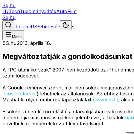
Sg.hu
IT/Tech
Tudomány
Játék
Autó
Film
Sg.hu
·
fórum
·
RSS
·
hírlevél
·
·
...
Menü
SG.hu
·
2013. április 18.
Megváltoztatják a gondolkodásunkat
A "PC utáni korszak" 2007-ben kezdődött az iPhone megjel
számítógépével.
A Google reményei szerint már idén sokak megtapasztalh
okosóra terveit
) lehetnek az általánosak. Az ehhez haso
Mashable olyan emberek tapasztalatait
összegezte
, akik
Elsőként a befelé fordulást és a társalgásban való csökkenő
technológia már most is gátként jelentkezik, a fiatalok
har
növelheti az emberek között lévő távolságot.