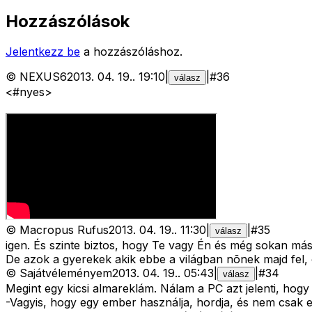
Hozzászólások
Jelentkezz be
a hozzászóláshoz.
©
NEXUS6
2013. 04. 19.
.
19:10
|
|
#
36
válasz
<#nyes>
©
Macropus Rufus
2013. 04. 19.
.
11:30
|
|
#
35
válasz
igen. És szinte biztos, hogy Te vagy Én és még sokan máso
De azok a gyerekek akik ebbe a világban nõnek majd fel, 
©
Sajátvéleményem
2013. 04. 19.
.
05:43
|
|
#
34
válasz
Megint egy kicsi almareklám. Nálam a PC azt jelenti, hogy
-Vagyis, hogy egy ember használja, hordja, és nem csak e