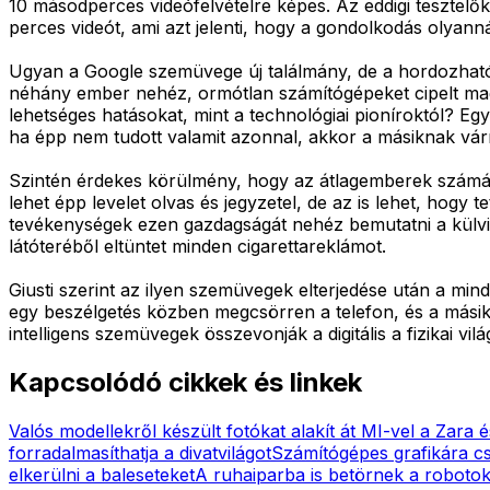
10 másodperces videófelvételre képes. Az eddigi tesztelő
perces videót, ami azt jelenti, hogy a gondolkodás olyanná
Ugyan a Google szemüvege új találmány, de a hordozható
néhány ember nehéz, ormótlan számítógépeket cipelt mag
lehetséges hatásokat, mint a technológiai pioníroktól? Eg
ha épp nem tudott valamit azonnal, akkor a másiknak várni
Szintén érdekes körülmény, hogy az átlagemberek számár
lehet épp levelet olvas és jegyzetel, de az is lehet, hog
tevékenységek ezen gazdagságát nehéz bemutatni a külvi
látóteréből eltüntet minden cigarettareklámot.
Giusti szerint az ilyen szemüvegek elterjedése után a min
egy beszélgetés közben megcsörren a telefon, és a másik 
intelligens szemüvegek összevonják a digitális a fizikai vi
Kapcsolódó cikkek és linkek
Valós modellekről készült fotókat alakít át MI-vel a Zara
forradalmasíthatja a divatvilágot
Számítógépes grafikára cs
elkerülni a baleseteket
A ruhaiparba is betörnek a roboto