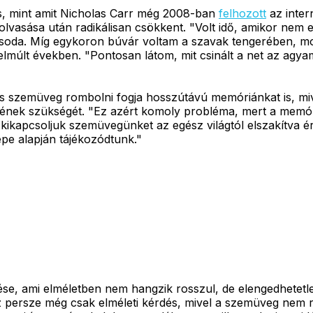
lás, mint amit Nicholas Carr még 2008-ban
felhozott
az inter
olvasása után radikálisan csökkent. "Volt idő, amikor nem
soda. Míg egykoron búvár voltam a szavak tengerében, most
elmúlt években. "Pontosan látom, mit csinált a net az agy
os szemüveg rombolni fogja hosszútávú memóriánkat is, mi
sének szükségét. "Ez azért komoly probléma, mert a memór
 kikapcsoljuk szemüvegünket az egész világtól elszakítva
pe alapján tájékozódtunk."
se, ami elméletben nem hangzik rosszul, de elengedhetetle
 persze még csak elméleti kérdés, mivel a szemüveg nem r