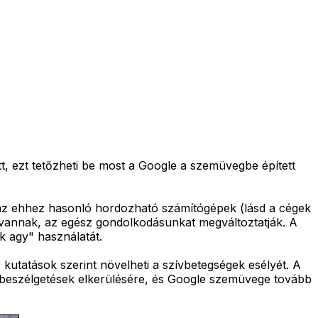
, ezt tetőzheti be most a Google a szemüvegbe épített
 az ehhez hasonló hordozható számítógépek (lásd a cégek
 vannak, az egész gondolkodásunkat megváltoztatják. A
k agy" használatát.
t, kutatások szerint növelheti a szívbetegségek esélyét. A
tt beszélgetések elkerülésére, és Google szemüvege tovább