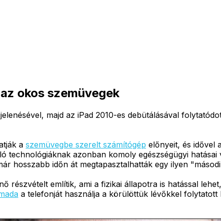
 az okos szemüvegek
enésével, majd az iPad 2010-es debütálásával folytatódott
atják a
szemüvegbe szerelt számítógép
előnyeit, és idővel
nló technológiáknak azonban komoly egészségügyi hatásai
 már hosszabb időn át megtapasztalhatták egy ilyen "másodi
 részvételt említik, ami a fizikai állapotra is hatással lehe
mada
a telefonját használja a körülöttük lévőkkel folytato