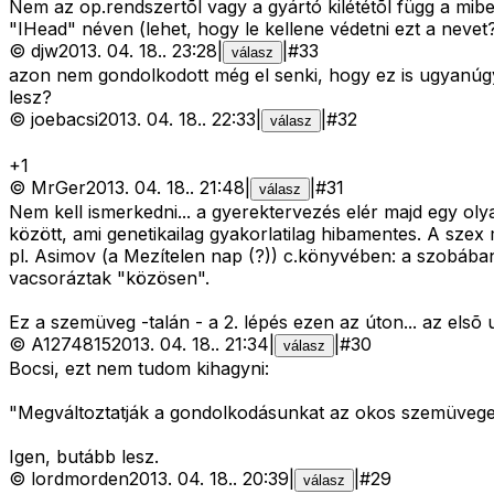
Nem az op.rendszertõl vagy a gyártó kilététõl függ a mib
"IHead" néven (lehet, hogy le kellene védetni ezt a nevet
©
djw
2013. 04. 18.
.
23:28
|
|
#
33
válasz
azon nem gondolkodott még el senki, hogy ez is ugyanúgy l
lesz?
©
joebacsi
2013. 04. 18.
.
22:33
|
|
#
32
válasz
+
1
©
MrGer
2013. 04. 18.
.
21:48
|
|
#
31
válasz
Nem kell ismerkedni... a gyerektervezés elér majd egy olya
között, ami genetikailag gyakorlatilag hibamentes. A szex 
pl. Asimov (a Mezítelen nap (?)) c.könyvében: a szobában 
vacsoráztak "közösen".
Ez a szemüveg -talán - a 2. lépés ezen az úton... az elsõ 
©
A1274815
2013. 04. 18.
.
21:34
|
|
#
30
válasz
Bocsi, ezt nem tudom kihagyni:
"Megváltoztatják a gondolkodásunkat az okos szemüveg
Igen, butább lesz.
©
lordmorden
2013. 04. 18.
.
20:39
|
|
#
29
válasz