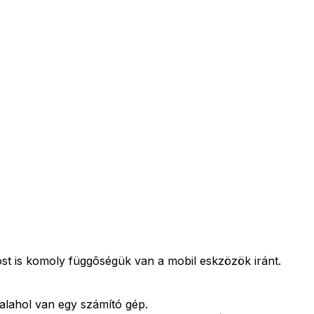
ost is komoly függõségük van a mobil eskzözök iránt.
alahol van egy számító gép.