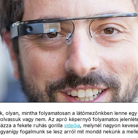
k, olyan, mintha folyamatosan a látómezőnkben lenne egy 
y elolvassuk vagy nem. Az apró képernyő folyamatos jelenlét
dázza a fekete ruhás gorilla
videója
, melynél nagyon kevese
ugyanígy fogalmunk se lesz arról mit mondd nekünk a melle