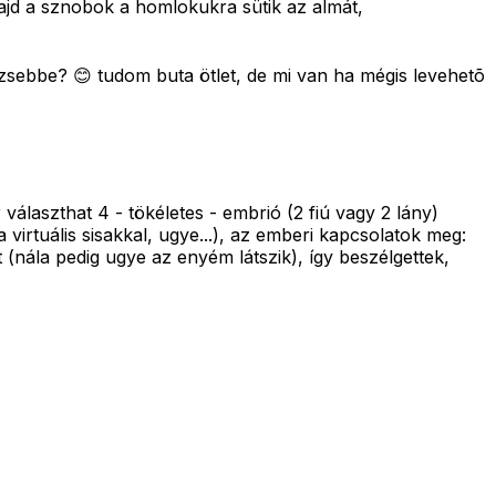
majd a sznobok a homlokukra sütik az almát,
 zsebbe? 😊 tudom buta ötlet, de mi van ha mégis levehetõ
 választhat 4 - tökéletes - embrió (2 fiú vagy 2 lány)
virtuális sisakkal, ugye...), az emberi kapcsolatok meg:
(nála pedig ugye az enyém látszik), így beszélgettek,