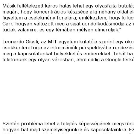
Másik feltételezett káros hatás lehet egy olyasfajta butu
magán, hogy koncentrációs készsége alig néhány oldal el
figyeltem a cselekmény fonalára, emlékeztem, hogy ki kic
Carr, hogyan változott meg a saját gondolkodásmódja az 
tudjak valamire, és egy témában mélyen elmerüljek."
Leonardo Giusti, az MIT egyetem kutatója szerint egy ok
csökkenteni fogja az információk perspektívába rendezé
meg a kapcsolatunkat helyekkel és emberekkel. Tehát ha
telefonunk egy olyan városban, ahol eddig a Google térké
Szintén probléma lehet a felejtés képességének megszűné
hogyan hat majd személyiségünkre és kapcsolatainkra. Ez