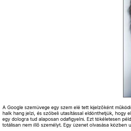
A Google szemüvege egy szem elé tett kijelzőként működi
halk hang jelzi, és szóbeli utasítással eldönthetjük, hog
egy dologra tud alaposan odafigyelni. Ezt tökéletesen pél
totálisan nem illő személyt. Egy üzenet olvasása közben 