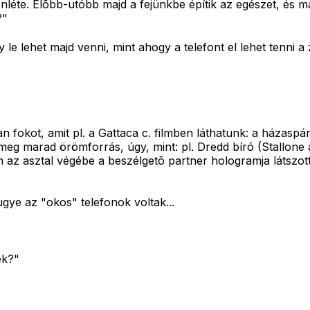
enléte. Elõbb-utóbb majd a fejünkbe építik az egészet, és 
?"
e lehet majd venni, mint ahogy a telefont el lehet tenni a
n fokot, amit pl. a Gattaca c. filmben láthatunk: a házaspár
meg marad örömforrás, úgy, mint: pl. Dredd bíró (Stallone a 
az asztal végébe a beszélgetõ partner hologramja látszott 
ugye az "okos" telefonok voltak...
ek?"