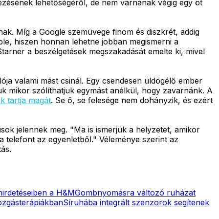
idézésének lehetőségéről, de nem várnának végig egy öt
ak. Míg a Google szemüvege finom és diszkrét, addig
ble, hiszen honnan lehetne jobban megismerni a
d Starner a beszélgetések megszakadását emelte ki, mivel
ója valami mást csinál. Egy csendesen üldögélő ember
juk mikor szólíthatjuk egymást anélkül, hogy zavarnánk. A
k tartja magát
. Se ő, se felesége nem dohányzik, és ezért
usok jelennek meg. "Ma is ismerjük a helyzetet, amikor
a telefont az egyenletből." Véleménye szerint az
tás.
i hirdetéseiben a H&M
Gombnyomásra változó ruházat
mozgásterápiákban
Síruhába integrált szenzorok segítenek