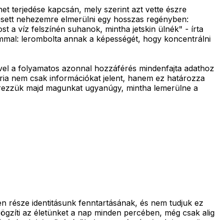
net terjedése kapcsán, mely szerint azt vette észre
 esett nehezemre elmerülni egy hosszas regényben:
 a víz felszínén suhanok, mintha jetskin ülnék" - írta
ammal: lerombolta annak a képességét, hogy koncentrálni
vel a folyamatos azonnal hozzáférés mindenfajta adathoz
ia nem csak információkat jelent, hanem ez határozza
 érezzük majd magunkat ugyanúgy, mintha lemerülne a
n része identitásunk fenntartásának, és nem tudjuk ez
ögzíti az életünket a nap minden percében, még csak alig