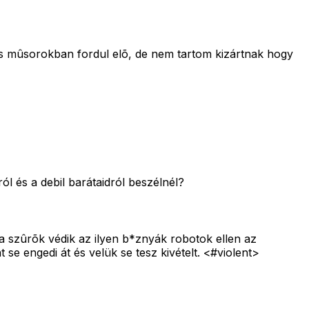
nyos mûsorokban fordul elõ, de nem tartom kizártnak hogy
l és a debil barátaidról beszélnél?
 szûrõk védik az ilyen b*znyák robotok ellen az
e engedi át és velük se tesz kivételt. <#violent>