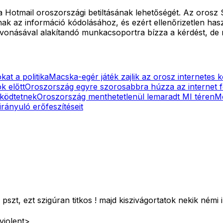
 Hotmail oroszországi betiltásának lehetőségét. Az orosz 
k az információ kódolásához, és ezért ellenőrizetlen hasz
onásával alakítandó munkacsoportra bízza a kérdést, de má
kat a politika
Macska-egér játék zajlik az orosz internetes k
k előtt
Oroszország egyre szorosabbra húzza az internet fel
űködtetnek
Oroszország menthetetlenül lemaradt MI téren
Me
rányuló erőfeszítéseit
pszt, ezt szigúran titkos ! majd kiszivágortatok nekik ném
violent>