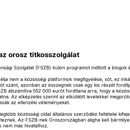
az orosz titkosszolgálat
sági Szolgálat (FSZB) külön programot indított a blogok é
élja nem a közösségi platformok megfigyelése, sőt, ez inká
ót szánt, azonban az összegnek csak egy kis részét fordítj
 FSZB átszámítva 552 000 eurót fordítana arra, hogy a köz
tna. Az elképzelés szerint az elküldött levelekkel megprób
ssák az ellenzéki véleményeket.
egtöbb közösségi oldal általános szerződési feltételei kifeje
eznek. Az FSZB-nek Oroszországban aligha kell bármilyen r
és nem más hivatalhoz.