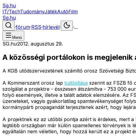
Sg.hu
IT/Tech
Tudomány
Játék
Autó
Film
Sg.hu
·
fórum
·
RSS
·
hírlevél
·
·
...
Menü
SG.hu
·
2012. augusztus 29.
A közösségi portálokon is megjelenik 
A KGB utódszervezetének számító orosz Szövetségi Bizton
A Kommerszant orosz lap
tudósítása
szerint az FSZB fő c
szolgálat a projektre - összesen átszámítva - 753 000 eur
folyó események, illetve a talált adatok elemzésére. Az
üzeneteket, vagyis gyakorlatilag spamtevékenységet folyta
kormánypárti propagandát terjesztenek azért, hogy lejára
A projektnek ez az utóbbi pontja azért is érdekes, mert a l
legtöbb országban már külön spamellenes törvények is lét
egyáltalán nem véletlen, hogy hozzá került ez a projekt 