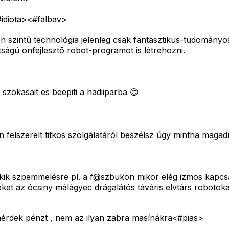
idiota>
<#falbav>
ilyen szintû technológia jelenleg csak fantasztikus-tudomá
ságú onfejlesztõ robot-programot is létrehozni.
szokasait es beepiti a hadiiparba 😊
felszerelt titkos szolgálatáról beszélsz úgy mintha magadró
ik szpemmelésre pl. a f@szbukon mikor elég izmos kapcsa
 az ócsiny málágyec drágalátós táváris elvtárs robotokat s
mérdek pénzt , nem az ilyan zabra masínákra<#pias>