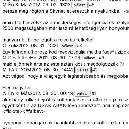
©
Én Ki Más
2012. 09. 02.
.
13:13
|
|
#
5
válasz
persze meg rögtön a Skynet-et eresztik a nyakunkba... <#
amirõl te beszélsz az a mesterséges intelligencia és az 
2500 magasságában már lesz rá lehetõség ilyen bonyolult
magyarul: "bilibe lógott a fejed és felkeltél"
©
Zoliz
2012. 08. 31.
.
10:21
|
|
#
4
válasz
Egy kifinomult orosz kod megvizsgalja majd a face*uzizok 
©
DeviloftheHell
2012. 08. 30.
.
17:09
|
|
#
3
válasz
majd eljönnek érte az este aztán kicsit megdolgozzák 😄
©
TARTYOM
2012. 08. 30.
.
14:42
|
|
#
2
válasz
Azt vágod, hogy a világ egyik leghatásosabb és megjobban 
Elég nagy fail
©
Én Ki Más
2012. 08. 30.
.
00:49
|
|
#
1
válasz
akárhány trilliárd ejrót is költenek ezek a <#kocsog>
ruszk
egyébként is az USÁKIÁBAN lévõ rendszert, ami még ezeket
<#idiota>
<#falbav>
úyghogy jobban járnak ha inkább vodkára költik azt a te
+
1
-
1