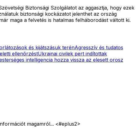
Szövetségi Biztonsági Szolgálatot az aggasztja, hogy ezek
nálatuk biztonsági kockázatot jelenthet az ország
r maga a felvetés is hatalmas felháborodást váltott ki.
orlátozások és kijátszásuk terén
Agresszív és tudatos
etti ellenőrzést
Ukrajnai civilek pert indítottak
sterséges intelligencia hozza vissza az elesett orosz
i információt magamról... <#eplus2>