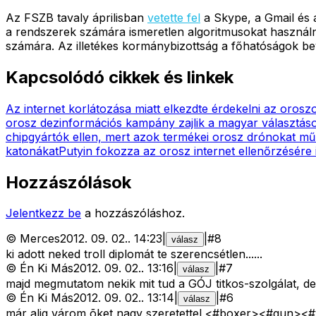
Az FSZB tavaly áprilisban
vetette fel
a Skype, a Gmail és a
a rendszerek számára ismeretlen algoritmusokat használna
számára. Az illetékes kormánybizottság a főhatóságok bev
Kapcsolódó cikkek és linkek
Az internet korlátozása miatt elkezdte érdekelni az oroszo
orosz dezinformációs kampány zajlik a magyar választáso
chipgyártók ellen, mert azok termékei orosz drónokat m
katonákat
Putyin fokozza az orosz internet ellenőrzésére i
Hozzászólások
Jelentkezz be
a hozzászóláshoz.
©
Merces
2012. 09. 02.
.
14:23
|
|
#
8
válasz
ki adott neked troll diplomát te szerencsétlen......
©
Én Ki Más
2012. 09. 02.
.
13:16
|
|
#
7
válasz
majd megmutatom nekik mit tud a GÓJ titkos-szolgálat, de 
©
Én Ki Más
2012. 09. 02.
.
13:14
|
|
#
6
válasz
már alig várom õket nagy szeretettel <#boxer>
<#gun>
<#