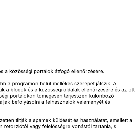
s a közösségi portálok átfogó ellenőrzésére.
bb a programon belül mellékes szerepet játszik. A
ák a blogok és a közösségi oldalak ellenőrzésére és az ott
össégi portálokon tömegesen terjesszen különböző
álják befolyásolni a felhasználók véleményét és
zetten tiltják a spamek küldését és használatát, emellett a
etorziótól vagy felelősségre vonástól tartania, s