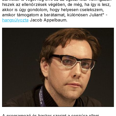
hiszek az ellenőrzések végében, de még, ha így is lesz,
akkor is úgy gondolom, hogy helyesen cselekszem,
amikor támogatom a barátaimat, különösen Juliant" -
hangsúlyozta
Jacob Appelbaum.
A programozó és hacker szerint a cenzúra elleni