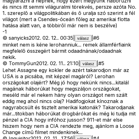
magyarázni a népnek, hogy ezért megyünk háborúzni
és nincs itt semmi világuralmi törekvés, persze azóta No.
1. szereplõ a világpolitikában és õ uralja szó szerint a fél
világot (mert a Csendes-óceán fõleg az amerikai flotta
hatása alatt van, a többirõl már nem is beszélve)
-
1
©
sanyicks
2012. 02. 12.
.
00:35
|
|
#
6
válasz
minket nem is kéne lerohanniuk... remek államférfiaink
megfelelõ összegért bármit odaadnának/odaadnak
nekik.
©
TommyGun
2012. 02. 11.
.
21:10
|
|
#
5
válasz
Lehet Assagne egy kokler de azért takarodjon már az
USA is a picsába, mit képzel magáról? Lerohan
országokat olajért? Még jó hogy nekünk nincs...kitalál
magának háborúkat hogy megszáljon országokat,
meséld már el nekem hány olyan országot nem szált
eddig meg ahol nincs olaj? Hadifogjokat kínoznak a
nagyrabcsült és tisztelt amerikai katonák? Takarodjanak
már...titokban háborúkat drogbárókat és még ki tudja mit
pénzel a CIA hogy infóhoz jusson? 911-et már else
hiszem hogy nem a CIA rendezte meg, ajánlom a Loose
Change címû filmet mindenkinek...
©
Inquisitor
2012. 02. 11.
.
17:56
|
|
#
4
válasz