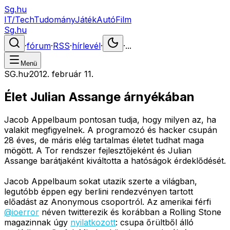
Sg.hu
IT/Tech
Tudomány
Játék
Autó
Film
Sg.hu
·
fórum
·
RSS
·
hírlevél
·
·
...
Menü
SG.hu
·
2012. február 11.
Élet Julian Assange árnyékában
Jacob Appelbaum pontosan tudja, hogy milyen az, ha
valakit megfigyelnek. A programozó és hacker csupán
28 éves, de máris elég tartalmas életet tudhat maga
mögött. A Tor rendszer fejlesztőjeként és Julian
Assange barátjaként kiváltotta a hatóságok érdeklődését.
Jacob Appelbaum sokat utazik szerte a világban,
legutóbb éppen egy berlini rendezvényen tartott
előadást az Anonymous csoportról. Az amerikai férfi
@ioerror
néven twitterezik és korábban a Rolling Stone
magazinnak úgy
nyilatkozott
: csupa őrültből álló