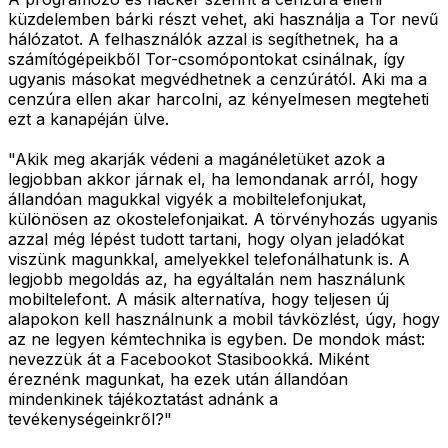
küzdelemben bárki részt vehet, aki használja a Tor nevű
hálózatot. A felhasználók azzal is segíthetnek, ha a
számítógépeikből Tor-csomópontokat csinálnak, így
ugyanis másokat megvédhetnek a cenzúrától. Aki ma a
cenzúra ellen akar harcolni, az kényelmesen megteheti
ezt a kanapéján ülve.
"Akik meg akarják védeni a magánéletüket azok a
legjobban akkor járnak el, ha lemondanak arról, hogy
állandóan magukkal vigyék a mobiltelefonjukat,
különösen az okostelefonjaikat. A törvényhozás ugyanis
azzal még lépést tudott tartani, hogy olyan jeladókat
viszünk magunkkal, amelyekkel telefonálhatunk is. A
legjobb megoldás az, ha egyáltalán nem használunk
mobiltelefont. A másik alternatíva, hogy teljesen új
alapokon kell használnunk a mobil távközlést, úgy, hogy
az ne legyen kémtechnika is egyben. De mondok mást:
nevezzük át a Facebookot Stasibookká. Miként
éreznénk magunkat, ha ezek után állandóan
mindenkinek tájékoztatást adnánk a
tevékenységeinkről?"