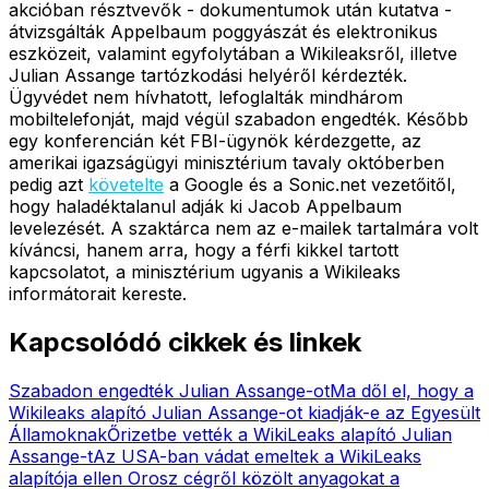
akcióban résztvevők - dokumentumok után kutatva -
átvizsgálták Appelbaum poggyászát és elektronikus
eszközeit, valamint egyfolytában a Wikileaksről, illetve
Julian Assange tartózkodási helyéről kérdezték.
Ügyvédet nem hívhatott, lefoglalták mindhárom
mobiltelefonját, majd végül szabadon engedték. Később
egy konferencián két FBI-ügynök kérdezgette, az
amerikai igazságügyi minisztérium tavaly októberben
pedig azt
követelte
a Google és a Sonic.net vezetőitől,
hogy haladéktalanul adják ki Jacob Appelbaum
levelezését. A szaktárca nem az e-mailek tartalmára volt
kíváncsi, hanem arra, hogy a férfi kikkel tartott
kapcsolatot, a minisztérium ugyanis a Wikileaks
informátorait kereste.
Kapcsolódó cikkek és linkek
Szabadon engedték Julian Assange-ot
Ma dől el, hogy a
Wikileaks alapító Julian Assange-ot kiadják-e az Egyesült
Államoknak
Őrizetbe vették a WikiLeaks alapító Julian
Assange-t
Az USA-ban vádat emeltek a WikiLeaks
alapítója ellen
Orosz cégről közölt anyagokat a