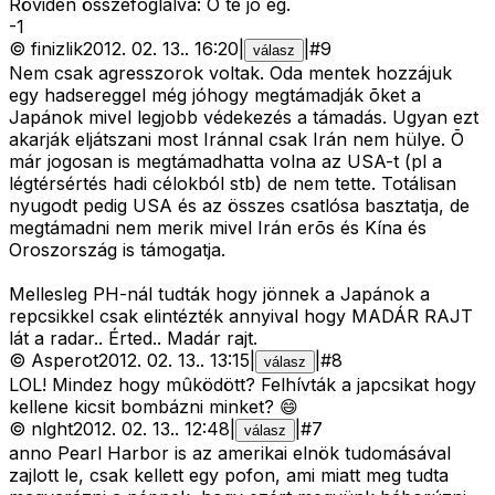
Röviden összefoglalva: Ó te jó ég.
-
1
©
finizlik
2012. 02. 13.
.
16:20
|
|
#
9
válasz
Nem csak agresszorok voltak. Oda mentek hozzájuk
egy hadsereggel még jóhogy megtámadják õket a
Japánok mivel legjobb védekezés a támadás. Ugyan ezt
akarják eljátszani most Iránnal csak Irán nem hülye. Õ
már jogosan is megtámadhatta volna az USA-t (pl a
légtérsértés hadi célokból stb) de nem tette. Totálisan
nyugodt pedig USA és az összes csatlósa basztatja, de
megtámadni nem merik mivel Irán erõs és Kína és
Oroszország is támogatja.
Mellesleg PH-nál tudták hogy jönnek a Japánok a
repcsikkel csak elintézték annyival hogy MADÁR RAJT
lát a radar.. Érted.. Madár rajt.
©
Asperot
2012. 02. 13.
.
13:15
|
|
#
8
válasz
LOL! Mindez hogy mûködött? Felhívták a japcsikat hogy
kellene kicsit bombázni minket? 😄
©
nlght
2012. 02. 13.
.
12:48
|
|
#
7
válasz
anno Pearl Harbor is az amerikai elnök tudomásával
zajlott le, csak kellett egy pofon, ami miatt meg tudta