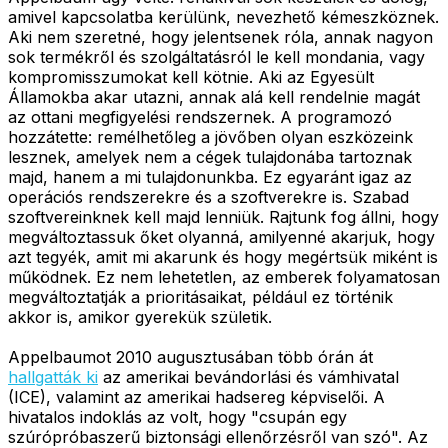
amivel kapcsolatba kerülünk, nevezhető kémeszköznek.
Aki nem szeretné, hogy jelentsenek róla, annak nagyon
sok termékről és szolgáltatásról le kell mondania, vagy
kompromisszumokat kell kötnie. Aki az Egyesült
Államokba akar utazni, annak alá kell rendelnie magát
az ottani megfigyelési rendszernek. A programozó
hozzátette: remélhetőleg a jövőben olyan eszközeink
lesznek, amelyek nem a cégek tulajdonába tartoznak
majd, hanem a mi tulajdonunkba. Ez egyaránt igaz az
operációs rendszerekre és a szoftverekre is. Szabad
szoftvereinknek kell majd lenniük. Rajtunk fog állni, hogy
megváltoztassuk őket olyanná, amilyenné akarjuk, hogy
azt tegyék, amit mi akarunk és hogy megértsük miként is
működnek. Ez nem lehetetlen, az emberek folyamatosan
megváltoztatják a prioritásaikat, például ez történik
akkor is, amikor gyerekük születik.
Appelbaumot 2010 augusztusában több órán át
hallgatták ki
az amerikai bevándorlási és vámhivatal
(ICE), valamint az amerikai hadsereg képviselői. A
hivatalos indoklás az volt, hogy "csupán egy
szúrópróbaszerű biztonsági ellenőrzésről van szó". Az