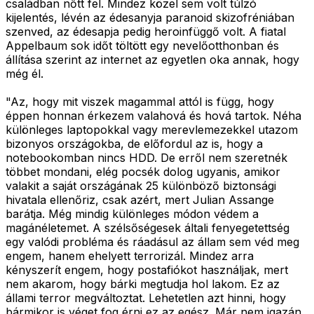
családban nőtt fel. Mindez közel sem volt túlzó
kijelentés, lévén az édesanyja paranoid skizofréniában
szenved, az édesapja pedig heroinfüggő volt. A fiatal
Appelbaum sok időt töltött egy nevelőotthonban és
állítása szerint az internet az egyetlen oka annak, hogy
még él.
"Az, hogy mit viszek magammal attól is függ, hogy
éppen honnan érkezem valahová és hová tartok. Néha
különleges laptopokkal vagy merevlemezekkel utazom
bizonyos országokba, de előfordul az is, hogy a
notebookomban nincs HDD. De erről nem szeretnék
többet mondani, elég pocsék dolog ugyanis, amikor
valakit a saját országának 25 különböző biztonsági
hivatala ellenőriz, csak azért, mert Julian Assange
barátja. Még mindig különleges módon védem a
magánéletemet. A szélsőségesek általi fenyegetettség
egy valódi probléma és ráadásul az állam sem véd meg
engem, hanem ehelyett terrorizál. Mindez arra
kényszerít engem, hogy postafiókot használjak, mert
nem akarom, hogy bárki megtudja hol lakom. Ez az
állami terror megváltoztat. Lehetetlen azt hinni, hogy
bármikor is véget fog érni ez az egész. Már nem igazán