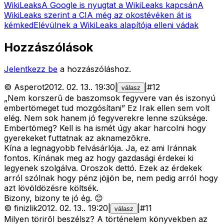
WikiLeaks
A Google is nyugtat a WikiLeaks kapcsán
A
WikiLeaks szerint a CIA még az okostévéken át is
kémked
Elévülnek a WikiLeaks alapítója elleni vádak
Hozzászólások
Jelentkezz be
a hozzászóláshoz.
©
Asperot
2012. 02. 13.
.
19:30
|
|
#
12
válasz
„Nem korszerû de baszomsok fegyvere van és iszonyú
embertömeget tud mozgósítani” Ez Irak ellen sem volt
elég. Nem sok hanem jó fegyverekre lenne szüksége.
Embertömeg? Kell is ha ismét úgy akar harcolni hogy
gyerekeket futtatnak az aknamezõkre.
Kína a legnagyobb felvásárlója. Ja, ez ami Iránnak
fontos. Kínának meg az hogy gazdasági érdekei ki
legyenek szolgálva. Oroszok dettó. Ezek az érdekek
arról szólnak hogy pénz jöjjön be, nem pedig arról hogy
azt lövöldözésre költsék.
Bizony, bizony te jó ég. 😊
©
finizlik
2012. 02. 13.
.
19:20
|
|
#
11
válasz
Milyen törirõl beszélsz? A történelem könyvekben az