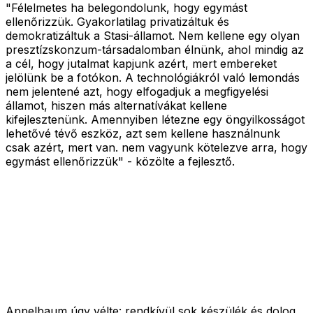
"Félelmetes ha belegondolunk, hogy egymást
ellenőrizzük. Gyakorlatilag privatizáltuk és
demokratizáltuk a Stasi-államot. Nem kellene egy olyan
presztízskonzum-társadalomban élnünk, ahol mindig az
a cél, hogy jutalmat kapjunk azért, mert embereket
jelölünk be a fotókon. A technológiákról való lemondás
nem jelentené azt, hogy elfogadjuk a megfigyelési
államot, hiszen más alternatívákat kellene
kifejlesztenünk. Amennyiben létezne egy öngyilkosságot
lehetővé tévő eszköz, azt sem kellene használnunk
csak azért, mert van. nem vagyunk kötelezve arra, hogy
egymást ellenőrizzük" - közölte a fejlesztő.
Appelbaum úgy vélte: rendkívül sok készülék és dolog,