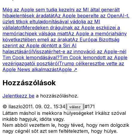
Még az Apple sem tudja kezelni az MI által generált
hibajelentések áradatát
Az Apple beperelte az OpenAI-t,
üzleti titkok eltulajdonításával vádolja az MI
vállalatot
Meredeken drágulnak az Apple eszközei a
memóriachipek válsága miatt
Az Apple a memóriahiány
következtében emeli az árakat
Az Európai Bizottság
szerint az Apple döntött a Siri AI
halasztásáról
Visszatérhet-e az innováció az Apple-nél
Tim Cook lemondásával?
Tim Cook lemondott az Apple
vezérigazgatói posztjáról
Trump célkeresztbe vette az
Apple News alkalmazást
Apple
↗
Hozzászólások
Jelentkezz be
a hozzászóláshoz.
©
llaszlo
2011. 09. 02.
.
15:34
|
|
#
171
válasz
Láttam máshol is mekkora hülyeségeket írkálsz szóval
inkább hagyjuk, idióta vagy.
Nem abból vezettem le, hogy téved, hogy nem dolgozik
nagy cégnél sõt azt sem feltételeztem, hogy hülye.