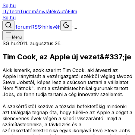
Sg.hu
IT/Tech
Tudomány
Játék
Autó
Film
Sg.hu
·
fórum
·
RSS
·
hírlevél
·
·
...
Menü
SG.hu
·
2011. augusztus 26.
Tim Cook, az Apple új vezet&#337;je
Akik ismerik, azok szerint Tim Cook, aki átveszi az
Apple irányítását a vezérigazgatói székből végleg távozó
Steve Jobstól, képes lesz a csúcson tartani a vállalatot.
Nem "látnok", mint a számítástechnikai gurunak tartott
Jobs, de fenn tudja tartani a cég innovatív szellemét.
A szakértőktől kezdve a tőzsdei befektetőkig mindenki
azt találgatja tegnap óta, hogy túléli-e az Apple a céget a
kilencvenes évek végén a sírból visszarántó, majd a
számítástechnika, a távközlés és a
szórakoztatóelektronika egyik ikonjává tevő Steve Jobs