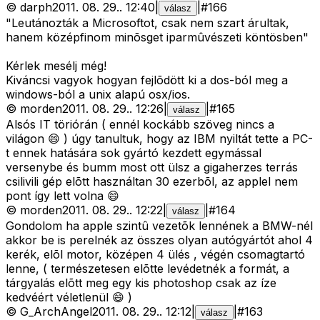
©
darph
2011. 08. 29.
.
12:40
|
|
#
166
válasz
"Leutánozták a Microsoftot, csak nem szart árultak,
hanem középfinom minõsget iparmûvészeti köntösben"
Kérlek mesélj még!
Kiváncsi vagyok hogyan fejlõdött ki a dos-ból meg a
windows-ból a unix alapú osx/ios.
©
morden
2011. 08. 29.
.
12:26
|
|
#
165
válasz
Alsós IT töriórán ( ennél kockább szöveg nincs a
világon 😄 ) úgy tanultuk, hogy az IBM nyiltát tette a PC-
t ennek hatására sok gyártó kezdett egymással
versenybe és bumm most ott ülsz a gigaherzes terrás
csilivili gép elõtt használtan 30 ezerbõl, az applel nem
pont így lett volna 😄
©
morden
2011. 08. 29.
.
12:22
|
|
#
164
válasz
Gondolom ha apple szintû vezetõk lennének a BMW-nél
akkor be is perelnék az összes olyan autógyártót ahol 4
kerék, elõl motor, középen 4 ülés , végén csomagtartó
lenne, ( természetesen elõtte levédetnék a formát, a
tárgyalás elõtt meg egy kis photoshop csak az íze
kedvéért véletlenül 😄 )
©
G_ArchAngel
2011. 08. 29.
.
12:12
|
|
#
163
válasz