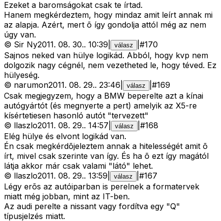
Ezeket a baromságokat csak te írtad.
Hanem megkérdeztem, hogy mindaz amit leírt annak mi
az alapja. Azért, mert õ így gondolja attól még az nem
úgy van.
©
Sir Ny
2011. 08. 30.
.
10:39
|
|
#
170
válasz
Sajnos neked van hülye logikád. Abból, hogy kvp nem
dolgozik nagy cégnél, nem vezetheted le, hogy téved. Ez
hülyeség.
©
narumon
2011. 08. 29.
.
23:46
|
|
#
169
válasz
Csak megjegyzem, hogy a BMW beperelte azt a kínai
autógyártót (és megnyerte a pert) amelyik az X5-re
kísértetiesen hasonló autót "tervezett"
©
llaszlo
2011. 08. 29.
.
14:57
|
|
#
168
válasz
Elég hülye és elvont logikád van.
Én csak megkérdõjeleztem annak a hitelességét amit õ
írt, mivel csak szerinte van így. És ha õ ezt így magától
látja akkor már csak valami "látó" lehet.
©
llaszlo
2011. 08. 29.
.
13:59
|
|
#
167
válasz
Légy erõs az autóiparban is perelnek a formatervek
miatt még jobban, mint az IT-ben.
Az audi perelte a nissant vagy fordítva egy "Q"
típusjelzés miatt.