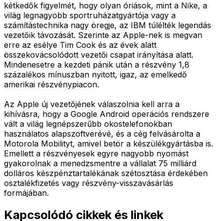
kétkedők figyelmét, hogy olyan óriások, mint a Nike, a
világ legnagyobb sportruházatgyártója vagy a
számítástechnika nagy öregje, az IBM túlélték legendás
vezetőik távozását. Szerinte az Apple-nek is megvan
erre az esélye Tim Cook és az évek alatt
összekovácsolódott vezetői csapat irányítása alatt.
Mindenesetre a kezdeti pánik után a részvény 1,8
százalékos mínuszban nyitott, igaz, az emelkedő
amerikai részvénypiacon.
Az Apple új vezetőjének válaszolnia kell arra a
kihívásra, hogy a Google Android operációs rendszere
vált a világ legnépszerűbb okostelefonokban
használatos alapszoftverévé, és a cég felvásárolta a
Motorola Mobilityt, amivel betör a készülékgyártásba is.
Emellett a részvényesek egyre nagyobb nyomást
gyakorolnak a menedzsmentre a vállalat 75 milliárd
dolláros készpénztartalékának szétosztása érdekében
osztalékfizetés vagy részvény-visszavásárlás
formájában.
Kapcsolódó cikkek és linkek