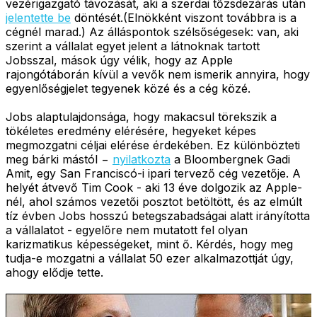
vezérigazgató távozását, aki a szerdai tőzsdezárás után
jelentette be
döntését.(Elnökként viszont továbbra is a
cégnél marad.) Az álláspontok szélsőségesek: van, aki
szerint a vállalat egyet jelent a látnoknak tartott
Jobsszal, mások úgy vélik, hogy az Apple
rajongótáborán kívül a vevők nem ismerik annyira, hogy
egyenlőségjelet tegyenek közé és a cég közé.
Jobs alaptulajdonsága, hogy makacsul törekszik a
tökéletes eredmény elérésére, hegyeket képes
megmozgatni céljai elérése érdekében. Ez különbözteti
meg bárki mástól −
nyilatkozta
a Bloombergnek Gadi
Amit, egy San Franciscó-i ipari tervező cég vezetője. A
helyét átvevő Tim Cook - aki 13 éve dolgozik az Apple-
nél, ahol számos vezetői posztot betöltött, és az elmúlt
tíz évben Jobs hosszú betegszabadságai alatt irányította
a vállalatot - egyelőre nem mutatott fel olyan
karizmatikus képességeket, mint ő. Kérdés, hogy meg
tudja-e mozgatni a vállalat 50 ezer alkalmazottját úgy,
ahogy elődje tette.