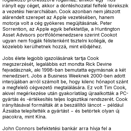
irányít egy céget, akkor a döntéshozatal felfelé törekszik
a vezetési hierarchiában. Cook azonban nem játszott
alárendelt szerepet az Apple vezetésében, hanem
motorja volt a cég gyökeres megújításának. Peter
Sorrention, az Apple egyik befektetője, a Huntington
Asset Advisors portfóliómenedzsere szerint Cookot
ugyan nem fogják félistenként tisztelni kollégái, de
közelebb kerülhetnek hozzá, mint elődjéhez.
Jobs élete legjobb igazolásának tartja Cook
megszerzését, legalábbis ezt mondta Rick Devine
fejvadásznak, aki 1998-ban bemutatta egymásnak a két
menedzsert. Jobs a Business Weeknek 2000-ben adott
interjújában arról számolt be, hogy kilenc hónapot szánt
a megfelelő cégvezető megtalálására. Ez volt Tim Cook,
akivel megérkezése után gyakorlatilag újraalkották a PC-
gyártás és -értékesítés teljes logisztikai rendszerét. Cook
irányításával formálták át a beszállítói láncot − például
Ázsiába telepítették a gyártást − és betörtek olyan új
piacokra, mint Kína.
John Connors befektetési bankár arra hívja fel a