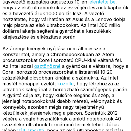
ügyvezető igazgatója augusztus 10-én
jelentette be
,
hogy az első ultrabookok az év végén lesznek kaphatók
és a bevezető áruk 1000 dollár lesz. A vezető
hozzátette, hogy várhatóan az Asus és a Lenovo dobja
majd piacra az első ultrabookokat. Az Intel 300 millió
dollárral akarja segíteni a gyártókat a készülékek
kifejlesztése és elkészítése során.
Az árengedmények nyújtása nem áll messze a
konszerntől, amely a Chromebookokban az Atom
processzorokat Core i sorozatú CPU-kkal váltaná fel.
Az Intel azzal
ösztönözné
a gyártókat a váltásra, hogy a
Core i sorozatú processzorokat a listaárnál 10-20
százalékkal olcsóbban kínálná a számukra. Az Intel
másfél hónappal ezelőtt
közölte
, hogy létrehozza az
ultrabook kategóriát a hordozható számítógépek piacán.
A gyártó célja az, hogy külsőre elegáns és szép, a
jelenlegi notebookoknál kisebb méretű, vékonyabb és
könnyebb, azonban mégis nagy teljesítményű
készülékek jelenjenek meg a piacon. Szerintük 2012
végére a végfelhasználóknak ajánlott notebookok 40
százaléka ultrabook formátumú termék lehet. Július
végén
vált ismertté
, hogy az első ultrabookok gyártási