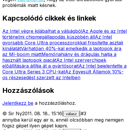
problémák miatt késnek.
Kapcsolódó cikkek és linkek
Az Intel végre kilábalhat a válságból
Az Apple és az Intel
történelmi chipmegállapodás küszöbén áll
Az Intel
gyorsabb Core Ultra processzorokkal frissítette asztali
kínálatát
Várhatóan 40%-kal emelkedik a laptopok ára
az MI-boom miatt
Memóriahiány és drágulás hajtja a
használt laptopok piacát
Az Intel szerverchipek
előállítására állítja át a gyártósorait
Az Intel bejelentette a
Core Ultra Series 3 CPU-kat
Az Egyesült Államok 10%-
os részesedést szerzett az Intelben
Hozzászólások
Jelentkezz be
a hozzászóláshoz.
©
Sir Ny
2011. 08. 18.
.
15:16
|
|
#
3
válasz
annyiba kerül egy air is. ennél olcsóbban meg nemigen
fogsz gépet ilyen gépet kapni.