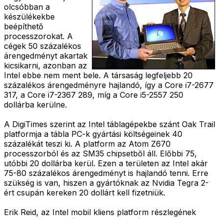
olcsóbban a
készülékekbe
beépíthető
processzorokat. A
cégek 50 százalékos
árengedményt akartak
kicsikarni, azonban az
Intel ebbe nem ment bele. A társaság legfeljebb 20
százalékos árengedményre hajlandó, így a Core i7-2677
317, a Core i7-2367 289, míg a Core i5-2557 250
dollárba kerülne.
A DigiTimes szerint az Intel táblagépekbe szánt Oak Trail
platformja a tábla PC-k gyártási költségeinek 40
százalékát teszi ki. A platform az Atom Z670
processzorból és az SM35 chipsetből áll. Előbbi 75,
utóbbi 20 dollárba kerül. Ezen a területen az Intel akár
75-80 százalékos árengedményt is hajlandó tenni. Erre
szükség is van, hiszen a gyártóknak az Nvidia Tegra 2-
ért csupán kereken 20 dollárt kell fizetniük.
Erik Reid, az Intel mobil kliens platform részlegének