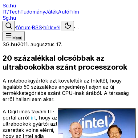
Sg.hu
IT/Tech
Tudomány
Játék
Autó
Film
Sg.hu
·
fórum
·
RSS
·
hírlevél
·
·
...
Menü
SG.hu
·
2011. augusztus 17.
20 százalékkal olcsóbbak az
ultrabookokba szánt processzorok
A notebookgyártók azt követelték az Inteltől, hogy
legalább 50 százalékos engedményt adjon az új
termékkategóriába szánt CPU-inak árából. A társaság
erről hallani sem akar.
A DigiTimes tajvani IT-
portál arról
írt
, hogy az
ultrabookok gyártói azt
szerették volna elérni,
hogy az Intel adja