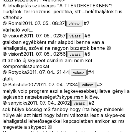
A lehallgatás szükséges "A TI ÉRDEKETEKBEN"!
Tudjátok: terrorizmus, pedofilia, stb...beléthatjátok ti is.
<#hehe>
©
Romel
2011. 07. 05.
.
08:37
|
|
#
7
válasz
Várható volt...
©
vision5
2011. 07. 05.
.
02:57
|
|
#
6
válasz
gtalkban egyébként már alapból benne van a
lehallgatás, szóval ne nagyon bízzatok benne 😄
©
vision5
2011. 07. 05.
.
02:56
|
|
#
5
válasz
itt az idõ új skypeot csinálni ami nem köt
kompromisszumokat
©
Rotyoka
2011. 07. 04.
.
21:44
|
|
#
4
válasz
gtalk
©
Batistuta007
2011. 07. 04.
.
21:34
|
|
#
3
válasz
melyik voip program eszi a legkevesebbet,illetve igényli a
legkisebb netsebességet?skype,msn kilõve.
©
sanyicks
2011. 07. 04.
.
20:02
|
|
#
2
válasz
sok hülye köcsög m$ fanboy hogy írta hogy mindenki
hülye aki azt hiszi hogy bármi változás lesz a skype-os
lehallgatási lehetõségekkel kapcsolatban amikor az ms
megvette a skypeot 😄