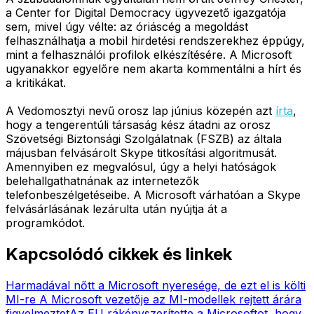
a Center for Digital Democracy ügyvezető igazgatója
sem, mivel úgy vélte: az óriáscég a megoldást
felhasználhatja a mobil hirdetési rendszerekhez éppúgy,
mint a felhasználói profilok elkészítésére. A Microsoft
ugyanakkor egyelőre nem akarta kommentálni a hírt és
a kritikákat.
A Vedomosztyi nevű orosz lap június közepén azt
írta
,
hogy a tengerentúli társaság kész átadni az orosz
Szövetségi Biztonsági Szolgálatnak (FSZB) az általa
májusban felvásárolt Skype titkosítási algoritmusát.
Amennyiben ez megvalósul, úgy a helyi hatóságok
belehallgathatnának az internetezők
telefonbeszélgetéseibe. A Microsoft várhatóan a Skype
felvásárlásának lezárulta után nyújtja át a
programkódot.
Kapcsolódó cikkek és linkek
Harmadával nőtt a Microsoft nyeresége, de ezt el is költi
MI-re
A Microsoft vezetője az MI-modellek rejtett árára
figyelmeztet
Az EU rákényszerítette a Microsoftot, hogy