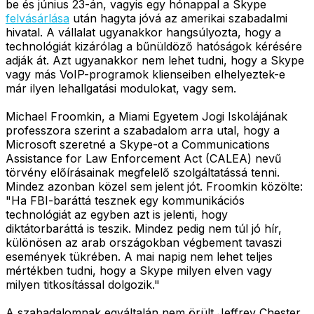
be és június 23-án, vagyis egy hónappal a Skype
felvásárlása
után hagyta jóvá az amerikai szabadalmi
hivatal. A vállalat ugyanakkor hangsúlyozta, hogy a
technológiát kizárólag a bűnüldöző hatóságok kérésére
adják át. Azt ugyanakkor nem lehet tudni, hogy a Skype
vagy más VoIP-programok klienseiben elhelyeztek-e
már ilyen lehallgatási modulokat, vagy sem.
Michael Froomkin, a Miami Egyetem Jogi Iskolájának
professzora szerint a szabadalom arra utal, hogy a
Microsoft szeretné a Skype-ot a Communications
Assistance for Law Enforcement Act (CALEA) nevű
törvény előírásainak megfelelő szolgáltatássá tenni.
Mindez azonban közel sem jelent jót. Froomkin közölte:
"Ha FBI-baráttá tesznek egy kommunikációs
technológiát az egyben azt is jelenti, hogy
diktátorbaráttá is teszik. Mindez pedig nem túl jó hír,
különösen az arab országokban végbement tavaszi
események tükrében. A mai napig nem lehet teljes
mértékben tudni, hogy a Skype milyen elven vagy
milyen titkosítással dolgozik."
A szabadalomnak egyáltalán nem örült Jeffrey Chester,