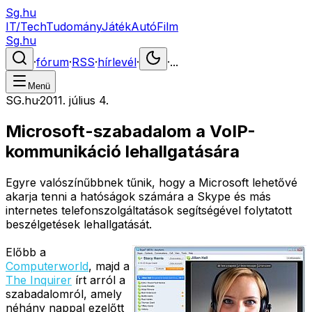
Sg.hu
IT/Tech
Tudomány
Játék
Autó
Film
Sg.hu
·
fórum
·
RSS
·
hírlevél
·
·
...
Menü
SG.hu
·
2011. július 4.
Microsoft-szabadalom a VoIP-
kommunikáció lehallgatására
Egyre valószínűbbnek tűnik, hogy a Microsoft lehetővé
akarja tenni a hatóságok számára a Skype és más
internetes telefonszolgáltatások segítségével folytatott
beszélgetések lehallgatását.
Előbb a
Computerworld
, majd a
The Inquirer
írt arról a
szabadalomról, amely
néhány nappal ezelőtt