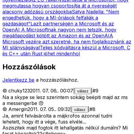
megmutassa hogyan csoportosítja át a nyereségét
alacsony adózású országokba
Satya Nadella: "Nem
engedhetjük, hogy a MI-óriások felfalják a
gazdaságot"
Lazít partnerségén a Microsoft és az
OpenAI
A Microsoftnak nagyon nem tetszik, hogy
megállapodást kötött az Amazon és az OpenAI
A
Microsoft vezére azt szeretné, ha nem foglalkoznánk az
MI silányságával
Teljes kódváltásra készül a Microsoft, C
és C++ után Rust jöhet mindenhol
Hozzászólások
Jelentkezz be
a hozzászóláshoz.
©
chuky123
2011. 07. 06.
.
00:07
|
|
#
9
válasz
Na a skype se lesz szerintem sokáig beépiti majd az ms
a messengerbe 😞
©
Amergin
2011. 07. 05.
.
09:32
|
|
#
8
válasz
Ja, amint felvásárolta a májkrofos azonnal tudni
lehetett, hogy itt a vége, fuss elvéle...
Asziszitek majd fogtok itt lehallgatás nélkül dumálni? Mi
faszt képzeltek??<#phone>