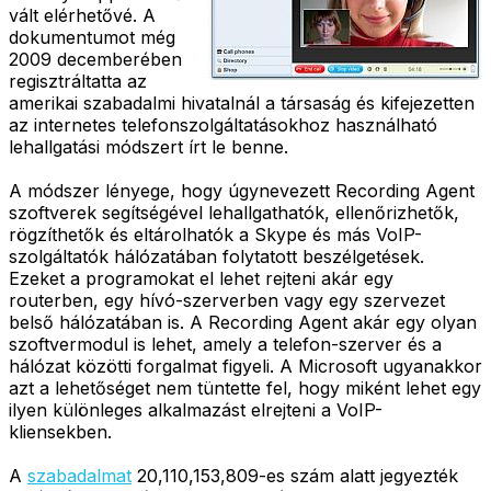
vált elérhetővé. A
dokumentumot még
2009 decemberében
regisztráltatta az
amerikai szabadalmi hivatalnál a társaság és kifejezetten
az internetes telefonszolgáltatásokhoz használható
lehallgatási módszert írt le benne.
A módszer lényege, hogy úgynevezett Recording Agent
szoftverek segítségével lehallgathatók, ellenőrizhetők,
rögzíthetők és eltárolhatók a Skype és más VoIP-
szolgáltatók hálózatában folytatott beszélgetések.
Ezeket a programokat el lehet rejteni akár egy
routerben, egy hívó-szerverben vagy egy szervezet
belső hálózatában is. A Recording Agent akár egy olyan
szoftvermodul is lehet, amely a telefon-szerver és a
hálózat közötti forgalmat figyeli. A Microsoft ugyanakkor
azt a lehetőséget nem tüntette fel, hogy miként lehet egy
ilyen különleges alkalmazást elrejteni a VoIP-
kliensekben.
A
szabadalmat
20,110,153,809-es szám alatt jegyezték