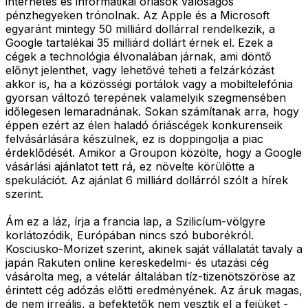
internetes és informatikai óriások valóságos
pénzhegyeken trónolnak. Az Apple és a Microsoft
egyaránt mintegy 50 milliárd dollárral rendelkezik, a
Google tartalékai 35 milliárd dollárt érnek el. Ezek a
cégek a technológia élvonalában járnak, ami döntő
előnyt jelenthet, vagy lehetővé teheti a felzárkózást
akkor is, ha a közösségi portálok vagy a mobiltelefónia
gyorsan változó terepének valamelyik szegmensében
időlegesen lemaradnának. Sokan számítanak arra, hogy
éppen ezért az élen haladó óriáscégek konkurenseik
felvásárlására készülnek, ez is doppingolja a piac
érdeklődését. Amikor a Groupon közölte, hogy a Google
vásárlási ajánlatot tett rá, ez növelte körülötte a
spekulációt. Az ajánlat 6 milliárd dollárról szólt a hírek
szerint.
Ám ez a láz, írja a francia lap, a Szilicíum-völgyre
korlátozódik, Európában nincs szó buborékról.
Kosciusko-Morizet szerint, akinek saját vállalatát tavaly a
japán Rakuten online kereskedelmi- és utazási cég
vásárolta meg, a vételár általában tíz-tizenötszöröse az
érintett cég adózás előtti eredményének. Az áruk magas,
de nem irreális, a befektetők nem vesztik el a fejüket -