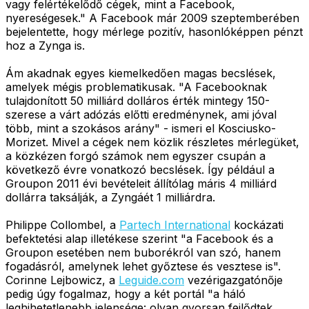
vagy felértékelődő cégek, mint a Facebook,
nyereségesek." A Facebook már 2009 szeptemberében
bejelentette, hogy mérlege pozitív, hasonlóképpen pénzt
hoz a Zynga is.
Ám akadnak egyes kiemelkedően magas becslések,
amelyek mégis problematikusak. "A Facebooknak
tulajdonított 50 milliárd dolláros érték mintegy 150-
szerese a várt adózás előtti eredménynek, ami jóval
több, mint a szokásos arány" - ismeri el Kosciusko-
Morizet. Mivel a cégek nem közlik részletes mérlegüket,
a közkézen forgó számok nem egyszer csupán a
következő évre vonatkozó becslések. Így például a
Groupon 2011 évi bevételeit állítólag máris 4 milliárd
dollárra taksálják, a Zyngáét 1 milliárdra.
Philippe Collombel, a
Partech International
kockázati
befektetési alap illetékese szerint "a Facebook és a
Groupon esetében nem buborékról van szó, hanem
fogadásról, amelynek lehet győztese és vesztese is".
Corinne Lejbowicz, a
Leguide.com
vezérigazgatónője
pedig úgy fogalmaz, hogy a két portál "a háló
leghihetetlenebb jelensége: olyan gyorsan fejlődtek,