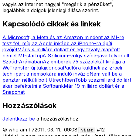
vagyis az internet nagyjai "megérik a pénzüket",
legalábbis a dolgok jelenlegi állása szerint.
Kapcsolódó cikkek és linkek
A Microsoft, a Meta és az Amazon mindent az MI-re
tesz fel, míg az Apple inkább az iPhone-ra építi
jövőjét
Máris 4 milliárd dollárt ér egy tavaly alapított
német MI-startup
A Szilícium-völgy színe-java felvonult
Szaúd-Arábiában
Az emberek 75 százalékát kirúgja a
WeTransfer új tulajdonosa
Padlóra küldheti az izraeli
tech-ipart a nemsokára induló invázió
Nem vált be a
pénztár nélküli bolt Utrechtben
Több százmilliárd dollárt
akar befektetni a Softbank
Már 19 milliárd dollárt ér a
Snapchat
Hozzászólások
Jelentkezz be
a hozzászóláshoz.
©
who am I 7
2011. 03. 11.
.
09:08
|
|
#
12
válasz