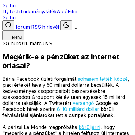
Sg.hu
IT/Tech
Tudomány
Játék
Autó
Film
Sg.hu
·
fórum
·
RSS
·
hírlevél
·
·
...
Menü
SG.hu
·
2011. március 9.
Megérik-e a pénzüket az internet
óriásai?
Bár a Facebook üzleti forgalmát
sohasem tették közzé
,
piaci értékét tavaly 50 milliárd dollárra becsülték. A
kedvezményes csoportosított beszerzésekre
szakosodott Groupont két év után egyesek 15 milliárd
dollárra taksálják. A Twitterért
versengő
Google és
Facebook hírek szerint
8-10 milliárd dollár
körüli
felvásárlási ajánlatokat tett a csiripek portáljának.
A párizsi Le Monde megpróbálta
körüljárni
, hogy
"megérik-e a pénzüket" a hirtelen felfutott új internetes