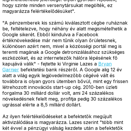
hogy szinte minden versenytársukat megölték, ez
magyarázza felértékelődésüket".
"A pénzemberek kis számú kiválasztott cégbe ruháznak
be, feltételezve, hogy néhány év alatt megismételhetik a
Google sikerét. Ebből kiindulva a Facebook
értéknövekedése már nem tűnik olyan őrületesnek,
különösen azért nem, mivel a közösségi portál meg is
teremti magának a Google detronizálásához szükséges
eszközöket, és az internetezők hálóra lépésének fő
kapujává válik" - fejtette ki Virginie Lazes a
Bryan
Garnier
befektetési bank részéről. A Google alig 12 év
alatt a világ egyik legjövedelmezőbb cégévé vált és
továbbra is olyan gyors ütemben bővül, mint egy frissen
létrehozott innovációs start-up cég. 2010-ben üzleti
forgalma 30 milliárd dollár volt, ami 24 százalékos
növekedésnek felelt meg, profitja pedig 30 százalékos
ugrással elérte a 8,5 milliárd dollárt.
Az ilyen felértékelődéseket a befektetők megújult
aktivizálódása is magyarázza. Lazes szerint "több mint
két évvel a pénzügyi válság kezdete után a befektetők