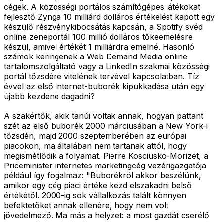
cégek. A közösségi portálos számítógépes játékokat
fejlesztő Zynga 10 milliárd dolláros értékelést kapott egy
készülő részvénykibocsátás kapcsán, a Spotify svéd
online zeneportál 100 millió dolláros tőkeemelésre
készül, amivel értékét 1 milliárdra emelné. Hasonló
számok keringenek a Web Demand Media online
tartalomszolgáltató vagy a LinkedIn szakmai közösségi
portál tőzsdére vitelének tervével kapcsolatban. Tíz
évvel az első internet-buborék kipukkadása után egy
újabb kezdene dagadni?
A szakértők, akik tanúi voltak annak, hogyan pattant
szét az első buborék 2000 márciusában a New York-i
tőzsdén, majd 2000 szeptemberében az európai
piacokon, ma általában nem tartanak attól, hogy
megismétlődik a folyamat. Pierre Kosciusko-Morizet, a
Priceminister internetes marketingcég vezérigazgatója
például így fogalmaz: "Buborékról akkor beszélünk,
amikor egy cég piaci értéke kezd elszakadni belső
értékétől. 2000-ig sok vállalkozás talált könnyen
befektetőket annak ellenére, hogy nem volt
jövedelmező. Ma más a helyzet: a most gazdát cserélő