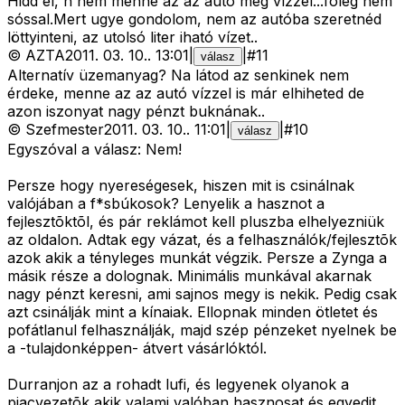
Hidd el, h nem menne az az autó még vízzel...fõleg nem
sóssal.Mert ugye gondolom, nem az autóba szeretnéd
löttyinteni, az utolsó liter iható vízet..
©
AZTA
2011. 03. 10.
.
13:01
|
|
#
11
válasz
Alternatív üzemanyag? Na látod az senkinek nem
érdeke, menne az az autó vízzel is már elhiheted de
azon iszonyat nagy pénzt buknának..
©
Szefmester
2011. 03. 10.
.
11:01
|
|
#
10
válasz
Egyszóval a válasz: Nem!
Persze hogy nyereségesek, hiszen mit is csinálnak
valójában a f*sbúkosok? Lenyelik a hasznot a
fejlesztõktõl, és pár reklámot kell pluszba elhelyezniük
az oldalon. Adtak egy vázat, és a felhasználók/fejlesztõk
azok akik a tényleges munkát végzik. Persze a Zynga a
másik része a dolognak. Minimális munkával akarnak
nagy pénzt keresni, ami sajnos megy is nekik. Pedig csak
azt csinálják mint a kínaiak. Ellopnak minden ötletet és
pofátlanul felhasználják, majd szép pénzeket nyelnek be
a -tulajdonképpen- átvert vásárlóktól.
Durranjon az a rohadt lufi, és legyenek olyanok a
piacvezetõk akik valami valóban hasznosat és egyedit