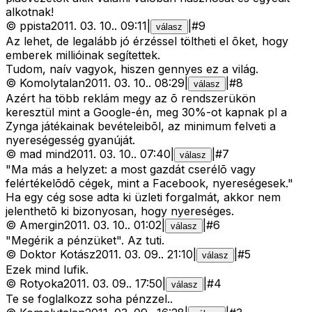
alkotnak!
©
ppista
2011. 03. 10.
.
09:11
|
|
#
9
válasz
Az lehet, de legalább jó érzéssel töltheti el õket, hogy
emberek millióinak segítettek.
Tudom, naív vagyok, hiszen gennyes ez a világ.
©
Komolytalan
2011. 03. 10.
.
08:29
|
|
#
8
válasz
Azért ha több reklám megy az õ rendszerükön
keresztül mint a Google-én, meg 30%-ot kapnak pl a
Zynga játékainak bevételeibõl, az minimum felveti a
nyereségesség gyanúját.
©
mad mind
2011. 03. 10.
.
07:40
|
|
#
7
válasz
"Ma más a helyzet: a most gazdát cserélõ vagy
felértékelõdõ cégek, mint a Facebook, nyereségesek."
Ha egy cég sose adta ki üzleti forgalmát, akkor nem
jelenthetõ ki bizonyosan, hogy nyereséges.
©
Amergin
2011. 03. 10.
.
01:02
|
|
#
6
válasz
"Megérik a pénzüket". Az tuti.
©
Doktor Kotász
2011. 03. 09.
.
21:10
|
|
#
5
válasz
Ezek mind lufik.
©
Rotyoka
2011. 03. 09.
.
17:50
|
|
#
4
válasz
Te se foglalkozz soha pénzzel..