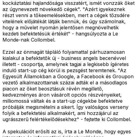
kockáztatási hajlandósága visszatért, ismét vonzzák őket
az úgynevezett növekedő cégek". "Azért igyekeznek
részt venni a tőkeemelésekben, mert a cégek tőzsdére
vitelének előjátékát látják bennük, és úgy számolnak,
hogy a művelet nyomán jelentősen megnövelhetik
kezdeti befektetésük értékét" - hangsúlyozta a Le
Monde-nak Collombel.
Ezzel az önmagát tápláló folyamattal párhuzamosan
kialakul a befektetők új - business angels becenévvel
illetett - csoportja, amelynek tagjai a legkisebb ígéretes
induló start-up cég körül is pezsgést teremtenek. "Az
Egyesült Államokban a Google, a Facebook és Groupon
vezető alkalmazottainak százai adták el a másodlagos
piacon az őket beosztásuk révén megillető,
kedvezményes áron vásárolt opciós részvényeiket,
milliomossá váltak és a start-up cégekbe befektetve
próbálják megismételni a sikert. Így valóságos verseny
folyik a befektetési alkalmakért, ami hozzájárul az
ugrásszerű felértékelődésekhez" - fejtette ki Collombel.
A spekulációt erősíti az is, írta a Le Monde, hogy egyes