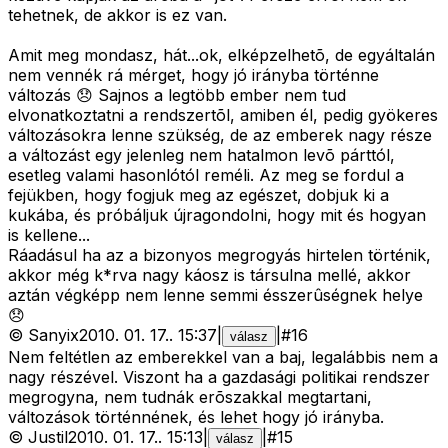
tehetnek, de akkor is ez van.
Amit meg mondasz, hát...ok, elképzelhetõ, de egyáltalán
nem vennék rá mérget, hogy jó irányba történne
változás 😞 Sajnos a legtöbb ember nem tud
elvonatkoztatni a rendszertõl, amiben él, pedig gyökeres
változásokra lenne szükség, de az emberek nagy része
a változást egy jelenleg nem hatalmon levõ párttól,
esetleg valami hasonlótól reméli. Az meg se fordul a
fejükben, hogy fogjuk meg az egészet, dobjuk ki a
kukába, és próbáljuk újragondolni, hogy mit és hogyan
is kellene...
Ráadásul ha az a bizonyos megrogyás hirtelen történik,
akkor még k*rva nagy káosz is társulna mellé, akkor
aztán végképp nem lenne semmi ésszerûségnek helye
😞
©
Sanyix
2010. 01. 17.
.
15:37
|
|
#
16
válasz
Nem feltétlen az emberekkel van a baj, legalábbis nem a
nagy részével. Viszont ha a gazdasági politikai rendszer
megrogyna, nem tudnák erõszakkal megtartani,
változások történnének, és lehet hogy jó irányba.
©
Justil
2010. 01. 17.
.
15:13
|
|
#
15
válasz