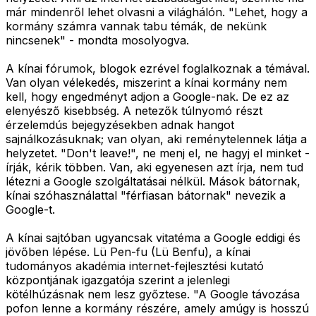
már mindenről lehet olvasni a világhálón. "Lehet, hogy a
kormány számra vannak tabu témák, de nekünk
nincsenek" - mondta mosolyogva.
A kínai fórumok, blogok ezrével foglalkoznak a témával.
Van olyan vélekedés, miszerint a kínai kormány nem
kell, hogy engedményt adjon a Google-nak. De ez az
elenyésző kisebbség. A netezők túlnyomó részt
érzelemdús bejegyzésekben adnak hangot
sajnálkozásuknak; van olyan, aki reménytelennek látja a
helyzetet. "Don't leave!", ne menj el, ne hagyj el minket -
írják, kérik többen. Van, aki egyenesen azt írja, nem tud
létezni a Google szolgáltatásai nélkül. Mások bátornak,
kínai szóhasználattal "férfiasan bátornak" nevezik a
Google-t.
A kínai sajtóban ugyancsak vitatéma a Google eddigi és
jövőben lépése. Lü Pen-fu (Lü Benfu), a kínai
tudományos akadémia internet-fejlesztési kutató
központjának igazgatója szerint a jelenlegi
kötélhúzásnak nem lesz győztese. "A Google távozása
pofon lenne a kormány részére, amely amúgy is hosszú