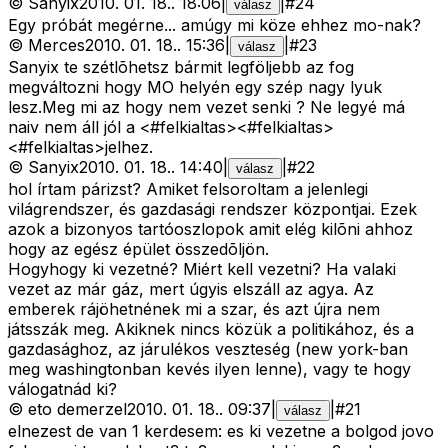
©
Sanyix
2010. 01. 18.
.
18:06
|
|
#
24
válasz
Egy próbát megérne... amúgy mi köze ehhez mo-nak?
©
Merces
2010. 01. 18.
.
15:36
|
|
#
23
válasz
Sanyix te szétlõhetsz bármit legföljebb az fog
megváltozni hogy MO helyén egy szép nagy lyuk
lesz.Meg mi az hogy nem vezet senki ? Ne legyé má
naiv nem áll jól a <#felkialtas>
<#felkialtas>
<#felkialtas>
jelhez.
©
Sanyix
2010. 01. 18.
.
14:40
|
|
#
22
válasz
hol írtam párizst? Amiket felsoroltam a jelenlegi
világrendszer, és gazdasági rendszer központjai. Ezek
azok a bizonyos tartóoszlopok amit elég kilõni ahhoz
hogy az egész épület összedõljön.
Hogyhogy ki vezetné? Miért kell vezetni? Ha valaki
vezet az már gáz, mert úgyis elszáll az agya. Az
emberek rájöhetnének mi a szar, és azt újra nem
játsszák meg. Akiknek nincs közük a politikához, és a
gazdasághoz, az járulékos veszteség (new york-ban
meg washingtonban kevés ilyen lenne), vagy te hogy
válogatnád ki?
©
eto demerzel
2010. 01. 18.
.
09:37
|
|
#
21
válasz
elnezest de van 1 kerdesem: es ki vezetne a bolgod jovo