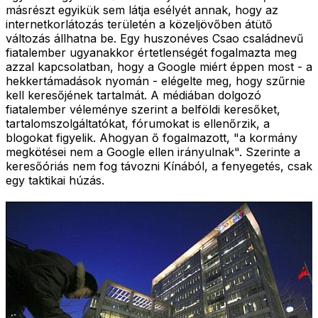
másrészt egyikük sem látja esélyét annak, hogy az
internetkorlátozás területén a közeljövőben átütő
változás állhatna be. Egy huszonéves Csao családnevű
fiatalember ugyanakkor értetlenségét fogalmazta meg
azzal kapcsolatban, hogy a Google miért éppen most - a
hekkertámadások nyomán - elégelte meg, hogy szűrnie
kell keresőjének tartalmát. A médiában dolgozó
fiatalember véleménye szerint a belföldi keresőket,
tartalomszolgáltatókat, fórumokat is ellenőrzik, a
blogokat figyelik. Ahogyan ő fogalmazott, "a kormány
megkötései nem a Google ellen irányulnak". Szerinte a
keresőóriás nem fog távozni Kínából, a fenyegetés, csak
egy taktikai húzás.