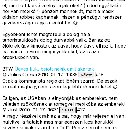
el, mert ott kurvára elnyomják õket? (tudod egyáltalán
hol van mexikó?) pénzért mennek át, mert a másik
oldalon többet kaphatnak, hiszen a pénzügyi rendszer
gazdaországa kapja a legtöbbet 😉
Egyébként lehet megfordul a dolog ha a
tenoristaüldözõs dolog durvábbá válik. Bár az ott
élõknek úgy kimosták az agyát hogy úgyis elhiszik, hogy
ha már a rötyin is megfigyelik õket, az is az õ
érdekükben van.
BTW
Ügyes fiúk, bejött nekik amit akartak
©
Julius Caesar
2010. 01. 17.
.
19:35
|
|
#
18
válasz
Csak a kommunista régiókat lõném szarrá. De észak
koreát meghagynám, azon legalább röhögni lehet 😄
És igen, az USAban is elnyomják az embereket. nem
véletlen szökdösnek át tömegvel mexikóba az emberek!
©
Justil
2010. 01. 17.
.
16:31
|
|
#
17
válasz
A nagy részével csak az a baj, hogy már teljesen el van
hülyítve, a fiatalok meg már egészen kicsi koruktól
kezdve kapják az arcba a "jót". Persze errõl nem õk