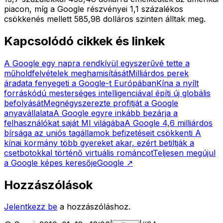
piacon, míg a Google részvényei 1,1 százalékos
csökkenés mellett 585,98 dolláros szinten álltak meg.
Kapcsolódó cikkek és linkek
A Google egy napra rendkívül egyszerűvé tette a
műholdfelvételek meghamisítását
Milliárdos perek
áradata fenyegeti a Google-t Európában
Kína a nyílt
forráskódú mesterséges intelligenciával építi új globális
befolyását
Megnégyszerezte profitját a Google
anyavállalata
A Google egyre inkább bezárja a
felhasználókat saját MI világába
A Google 4,6 milliárdos
bírsága az uniós tagállamok befizetéseit csökkenti
A
kínai kormány több gyereket akar, ezért betiltják a
csetbotokkal történő virtuális románcot
Teljesen megújul
a Google képes keresője
Google
↗
Hozzászólások
Jelentkezz be
a hozzászóláshoz.