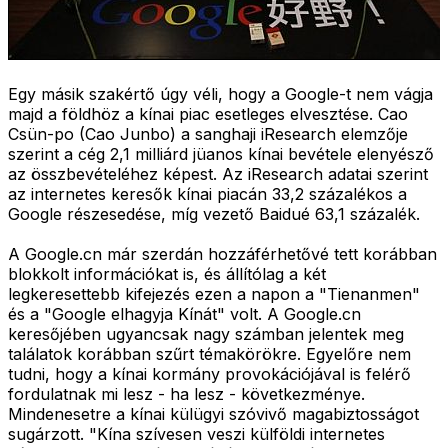
Egy másik szakértő úgy véli, hogy a Google-t nem vágja
majd a földhöz a kínai piac esetleges elvesztése. Cao
Csün-po (Cao Junbo) a sanghaji iResearch elemzője
szerint a cég 2,1 milliárd jüanos kínai bevétele elenyésző
az összbevételéhez képest. Az iResearch adatai szerint
az internetes keresők kínai piacán 33,2 százalékos a
Google részesedése, míg vezető Baidué 63,1 százalék.
A Google.cn már szerdán hozzáférhetővé tett korábban
blokkolt információkat is, és állítólag a két
legkeresettebb kifejezés ezen a napon a "Tienanmen"
és a "Google elhagyja Kínát" volt. A Google.cn
keresőjében ugyancsak nagy számban jelentek meg
találatok korábban szűrt témakörökre. Egyelőre nem
tudni, hogy a kínai kormány provokációjával is felérő
fordulatnak mi lesz - ha lesz - következménye.
Mindenesetre a kínai külügyi szóvivő magabiztosságot
sugárzott. "Kína szívesen veszi külföldi internetes