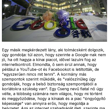
Egy másik megkérdezett lány, aki tolmácsként dolgozik,
úgy gondolja: túl azon, hogy szerinte a Google-nak nem
jó, ha ott hagyja a kínai piacot, idővel lazulni fog az
internetkontroll. Elmondta, ő sem örül annak, hogy
például a YouTube-ot és Facebookot is letiltották, de
"egyszerűen nincs mit tenni". A kormány más
szempontok szerint működik, és "valószínűleg úgy
gondolják, hogy a belső biztonság szempontjából a
korlátokra szükség van". Egy Cseng nevű fiatal nő úgy
vélte, a többség számára nem világos, hogy mi történt
és meggyőződése, hogy a kínaiak és a piac "öngyógyító
képessége" van annyira erős, hogy megoldja a
helyzetet. Ami az internet szabadságát illeti, szerinte ma