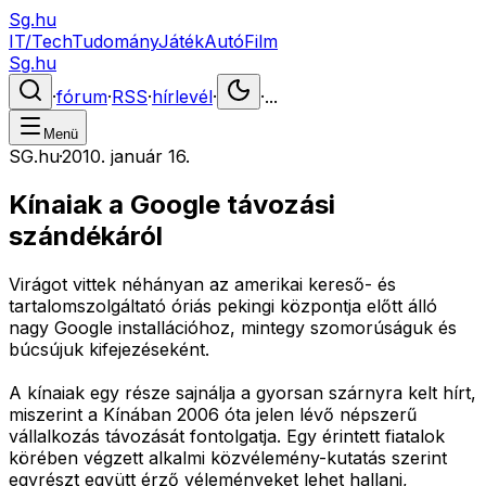
Sg.hu
IT/Tech
Tudomány
Játék
Autó
Film
Sg.hu
·
fórum
·
RSS
·
hírlevél
·
·
...
Menü
SG.hu
·
2010. január 16.
Kínaiak a Google távozási
szándékáról
Virágot vittek néhányan az amerikai kereső- és
tartalomszolgáltató óriás pekingi központja előtt álló
nagy Google installációhoz, mintegy szomorúságuk és
búcsújuk kifejezéseként.
A kínaiak egy része sajnálja a gyorsan szárnyra kelt hírt,
miszerint a Kínában 2006 óta jelen lévő népszerű
vállalkozás távozását fontolgatja. Egy érintett fiatalok
körében végzett alkalmi közvélemény-kutatás szerint
egyrészt együtt érző véleményeket lehet hallani,