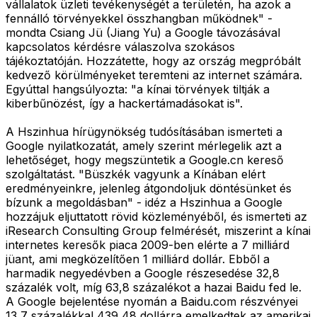
vállalatok üzleti tevékenységét a területén, ha azok a
fennálló törvényekkel összhangban működnek" -
mondta Csiang Jü (Jiang Yu) a Google távozásával
kapcsolatos kérdésre válaszolva szokásos
tájékoztatóján. Hozzátette, hogy az ország megpróbált
kedvező körülményeket teremteni az internet számára.
Egyúttal hangsúlyozta: "a kínai törvények tiltják a
kiberbűnözést, így a hackertámadásokat is".
A Hszinhua hírügynökség tudósításában ismerteti a
Google nyilatkozatát, amely szerint mérlegelik azt a
lehetőséget, hogy megszüntetik a Google.cn kereső
szolgáltatást. "Büszkék vagyunk a Kínában elért
eredményeinkre, jelenleg átgondoljuk döntésünket és
bízunk a megoldásban" - idéz a Hszinhua a Google
hozzájuk eljuttatott rövid közleményéből, és ismerteti az
iResearch Consulting Group felmérését, miszerint a kínai
internetes keresők piaca 2009-ben elérte a 7 milliárd
jüant, ami megközelítően 1 milliárd dollár. Ebből a
harmadik negyedévben a Google részesedése 32,8
százalék volt, míg 63,8 százalékot a hazai Baidu fed le.
A Google bejelentése nyomán a Baidu.com részvényei
13,7 százalékkal 439,48 dollárra emelkedtek az amerikai