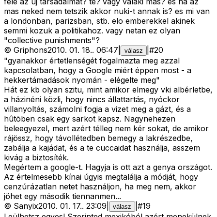
fele az uj tarsadalmat? te? vagy valaki mas? es ha az
mas neked nem tetszik akkor nuki-t annak is? es mi van
a londonban, parizsban, stb. elo emberekkel akinek
semmi kozuk a politikahoz. vagy netan ez olyan
"collective punishments"?
©
Griphons
2010. 01. 18.
.
06:47
|
|
#
20
válasz
"gyanakkor értetlenségét fogalmazta meg azzal
kapcsolatban, hogy a Google miért éppen most - a
hekkertámadások nyomán - elégelte meg"
Hát ez kb olyan szitu, mint amikor elmegy vki albérletbe,
a házinéni közli, hogy nincs állattartás, nyóckor
villanyoltás, számolni fogja a vizet meg a gázt, és a
hûtõben csak egy sarkot kapsz. Nagynehezen
beleegyezel, mert azért télleg nem kér sokat, de amikor
rájössz, hogy távollétedben bemegy a lakrészedbe,
zabálja a kajádat, és a te cuccaidat használja, asszem
kivág a biztosíték.
Megértem a google-t. Hagyja is ott azt a genya országot.
Az értelmesebb kínai úgyis megtalálja a módját, hogy
cenzúrázatlan netet használjon, ha meg nem, akkor
jöhet egy második tiennanmen...
©
Sanyix
2010. 01. 17.
.
23:09
|
|
#
19
válasz
Leülhetsz egyes! Szerinted mexikóból azért menekülnek