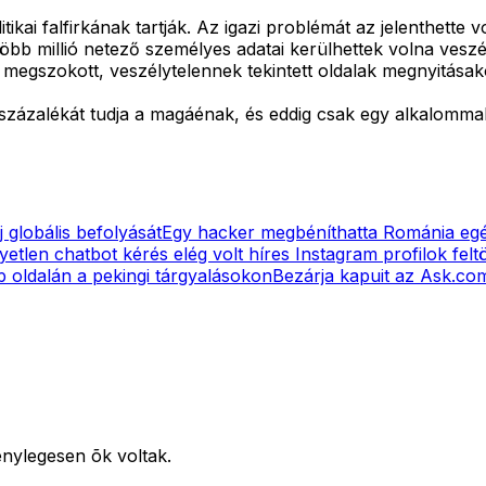
kai falfirkának tartják. Az igazi problémát az jelenthette v
 több millió netező személyes adatai kerülhettek volna ve
jól megszokott, veszélytelennek tekintett oldalak megnyitása
százalékát tudja a magáénak, és eddig csak egy alkalommal
j globális befolyását
Egy hacker megbéníthatta Románia egés
yetlen chatbot kérés elég volt híres Instagram profilok fel
oldalán a pekingi tárgyalásokon
Bezárja kapuit az Ask.co
énylegesen õk voltak.