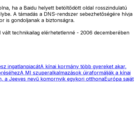
olna, ha a Baidu helyett betöltődött oldal rosszindulatú
szélybe. A támadás a DNS-rendszer sebezhetőségére hívja
kor is gondoljanak a biztonságra.
 vált technikailag elérhetetlenné - 2006 decemberében
z ingatlanpiacát
A kínai kormány több gyereket akar,
töréséhez
A MI szuperalkalmazások újraformálják a kínai
m, a Jeeves nevű komornyik egykori otthona
Európa saját