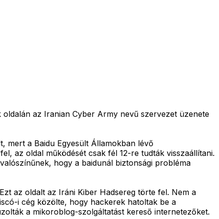
ek oldalán az Iranian Cyber Army nevű szervezet üzenete
t, mert a Baidu Egyesült Államokban lévő
, az oldal működését csak fél 12-re tudták visszaállítani.
k valószínűnek, hogy a baidunál biztonsági probléma
Ezt az oldalt az Iráni Kiber Hadsereg törte fel. Nem a
iscó-i cég közölte, hogy hackerek hatoltak be a
lták a mikoroblog-szolgáltatást kereső internetezőket.