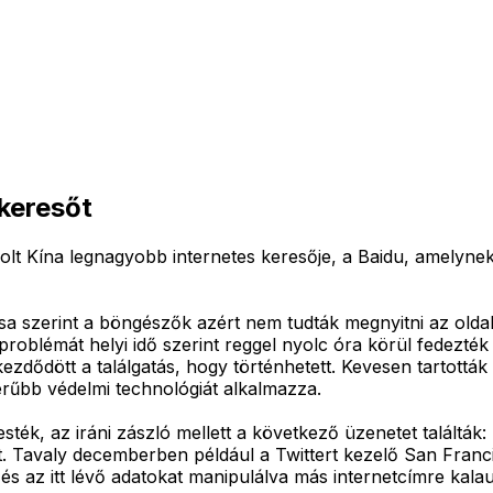
 keresőt
 volt Kína legnagyobb internetes keresője, a Baidu, amelyn
a szerint a böngészők azért nem tudták megnyitni az oldal
lémát helyi idő szerint reggel nyolc óra körül fedezték fel
ezdődött a találgatás, hogy történhetett. Kevesen tartottá
zerűbb védelmi technológiát alkalmazza.
ték, az iráni zászló mellett a következő üzenetet találták: 
t. Tavaly decemberben például a Twittert kezelő San Franc
 itt lévő adatokat manipulálva más internetcímre kalauzo