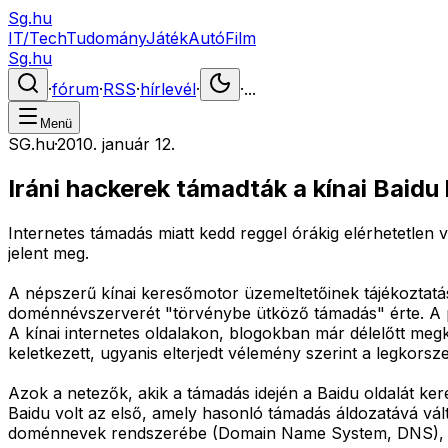
Sg.hu
IT/Tech
Tudomány
Játék
Autó
Film
Sg.hu
·
fórum
·
RSS
·
hírlevél
·
·
...
Menü
SG.hu
·
2010. január 12.
Iráni hackerek támadták a kínai Baidu
Internetes támadás miatt kedd reggel órákig elérhetetlen
jelent meg.
A népszerű kínai keresőmotor üzemeltetőinek tájékoztatás
doménnévszerverét "törvénybe ütköző támadás" érte. A prob
A kínai internetes oldalakon, blogokban már délelőtt megk
keletkezett, ugyanis elterjedt vélemény szerint a legkors
Azok a netezők, akik a támadás idején a Baidu oldalát keres
Baidu volt az első, amely hasonló támadás áldozatává vál
doménnevek rendszerébe (Domain Name System, DNS), és az