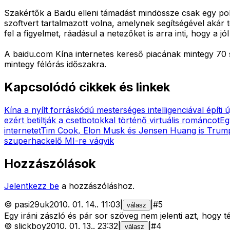
Szakértők a Baidu elleni támadást mindössze csak egy politi
szoftvert tartalmazott volna, amelynek segítségével akár
fel a figyelmet, ráadásul a netezőket is arra inti, hogy a 
A baidu.com Kína internetes kereső piacának mintegy 70 
mintegy félórás időszakra.
Kapcsolódó cikkek és linkek
Kína a nyílt forráskódú mesterséges intelligenciával építi ú
ezért betiltják a csetbotokkal történő virtuális románcot
Eg
internetet
Tim Cook, Elon Musk és Jensen Huang is Trump 
szuperhackelő MI-re vágyik
Hozzászólások
Jelentkezz be
a hozzászóláshoz.
©
pasi29uk
2010. 01. 14.
.
11:03
|
|
#
5
válasz
Egy iráni zászló és pár sor szöveg nem jelenti azt, hogy t
©
slickboy
2010. 01. 13.
.
23:32
|
|
#
4
válasz