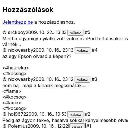
Hozzászólások
Jelentkezz be
a hozzászóláshoz.
©
slickboy
2009. 10. 22.
.
13:33
|
|
#
5
válasz
Mintha ugyanígy nyilatkozott volna az iPod felfutásakor is 
várnék...
©
nickwearby
2009. 10. 16.
.
23:13
|
|
#
4
válasz
az egy Epson olvasó a képen??
<#heureka>
<#kocsog>
©
nickwearby
2009. 10. 16.
.
23:12
|
|
#
3
válasz
nem baj, majd a kínaiak megcsinálják......
<#lama>
<#kocsog>
<#lama>
<#kocsog>
©
hol9672
2009. 10. 16.
.
19:53
|
|
#
2
válasz
Pedig az ágyon fekve, hasalva sokkal kényelmesebb olvas
©
Polemius
2009. 10. 16.
.
12:22
|
|
#
1
válasz