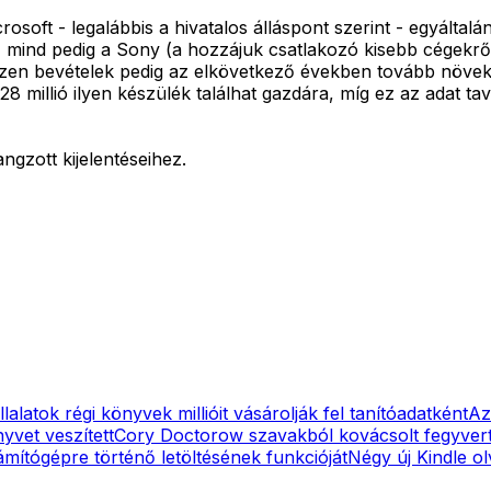
oft - legalábbis a hivatalos álláspont szerint - egyáltalá
 mind pedig a Sony (a hozzájuk csatlakozó kisebb cégekrő
ezen bevételek pedig az elkövetkező években tovább növek
 millió ilyen készülék találhat gazdára, míg ez az adat tava
ngzott kijelentéseihez.
lalatok régi könyvek millióit vásárolják fel tanítóadatként
Az
nyvet veszített
Cory Doctorow szavakból kovácsolt fegyvert 
mítógépre történő letöltésének funkcióját
Négy új Kindle ol