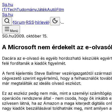
Sg.hu
IT/Tech
Tudomány
Játék
Autó
Film
Sg.hu
·
fórum
·
RSS
·
hírlevél
·
·
...
Menü
SG.hu
·
2009. október 15.
A Microsoft nem érdekelt az e-olvas
Dacára az e-olvasó és egyéb hordozható készülék egyért
felé fordítanák a kiadók figyelmét.
A fenti kijelentés Steve Ballmer vezérigazgatótól származik
cégvezető szerint egyértelmű, hogy a felhasználók tovább
már megtalálták az ideális olvasó eszközt.
Ez az eszköz pedig nem más, mint a személyi számítógép, 
operációs rendszerei által - nem csoda, hogy ők inkább e
szívesen látná, ha az Amazon a maga kiterjedt digitális 
nagy kiadók beszállásával toldhatnák meg, mint amilyen 