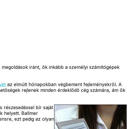
 megoldások iránt, ők inkább a személyi számítógépek
yét
az elmúlt hónapokban végbement fejleményekről. A
lehetőségek rejlenek minden érdeklődő cég számára, ám ők
 részesedéssel bír saját
 helyett. Ballmer
ensre, ezt pedig az olyan