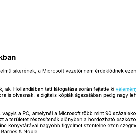
ókban
elmű sikerének, a Microsoft vezetői nem érdeklődnek ezen
, aki Hollandiában tett látogatása során fejtette ki
vélemén
ra is olvasnak, a digitális kópiák ágazatában pedig nagy 
vagyis a PC, amelynél a Microsoft több mint 90 százalékos
zt a területet részesítenék előnyben a hordozható eszközök
online könyvtárával nagyobb figyelmet szentelne ezen szegm
a Barnes & Noble.