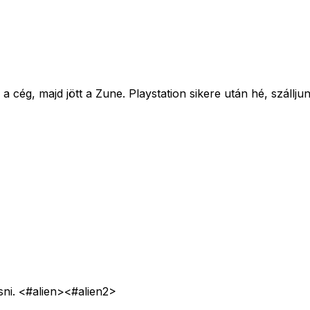
a cég, majd jött a Zune. Playstation sikere után hé, szállju
ni. <#alien>
<#alien2>