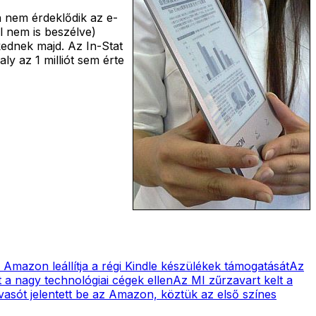
n nem érdeklődik az e-
l nem is beszélve)
ednek majd. Az In-Stat
ly az 1 milliót sem érte
 Amazon leállítja a régi Kindle készülékek támogatását
Az
a nagy technológiai cégek ellen
Az MI zűrzavart kelt a
vasót jelentett be az Amazon, köztük az első színes