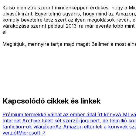
Külső elemzők szerint mindenképpen érdekes, hogy a Micros
olvasók iránt. Egyértelmű ugyanis, hogy mind az Amazon,
komoly bevételre tesz szert az ilyen megoldások révén, 
várakozása szerint például 2013-ra már évente több mint 28
el.
Meglátjuk, mennyire tartja majd magát Ballmer a most elha
Kapcsolódó cikkek és linkek
Prémium termékké válhat az ember által írt könyv
A MI vál
Internet Archive túlélt két szerzői jogi pert, de félmillió kö
fanfiction-ök világában
Az Amazon eltünteti a könyvek szá
verziót
Microsoft
↗