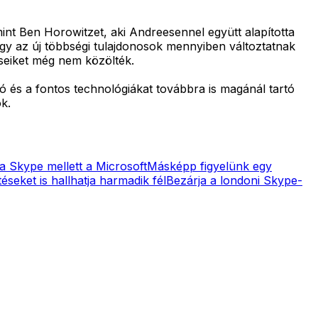
mint Ben Horowitzet, aki Andreesennel együtt alapította
gy az új többségi tulajdonosok mennyiben változtatnak
éseiket még nem közölték.
 és a fontos technológiákat továbbra is magánál tartó
k.
 a Skype mellett a Microsoft
Másképp figyelünk egy
seket is hallhatja harmadik fél
Bezárja a londoni Skype-