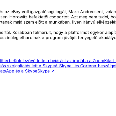
és az eBay volt igazgatósági tagját, Marc Andreesent, vala
sen-Horowitz befektetői csoportot. Azt még nem tudni, ho
artanak majd szem előtt a munkában. Ilyen irányú elképzel
től. Korábban felmerült, hogy a platformot egykor alapító
lószínűleg elhárulnak a program jövőjét fenyegető akadályo
lőtérbe
Kötelezővé tette a bejárást az irodába a Zoom
Kitart
ós szolgáltatás lett a Skype
A Skype- és Cortana-beszélgeté
hatsApp és a Skype
Skype
↗