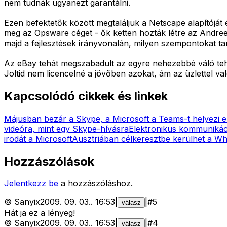
nem tudnák ugyanezt garantálni.
Ezen befektetők között megtaláljuk a Netscape alapítóját 
meg az Opsware céget - ők ketten hozták létre az Andree
majd a fejlesztések irányvonalán, milyen szempontokat t
Az eBay tehát megszabadult az egyre nehezebbé váló teher
Joltid nem licencelné a jövőben azokat, ám az üzlettel va
Kapcsolódó cikkek és linkek
Májusban bezár a Skype, a Microsoft a Teams-t helyezi e
videóra, mint egy Skype-hívásra
Elektronikus kommunikáci
irodát a Microsoft
Ausztriában célkeresztbe kerülhet a W
Hozzászólások
Jelentkezz be
a hozzászóláshoz.
©
Sanyix
2009. 09. 03.
.
16:53
|
|
#
5
válasz
Hát ja ez a lényeg!
©
Sanyix
2009. 09. 03.
.
16:53
|
|
#
4
válasz