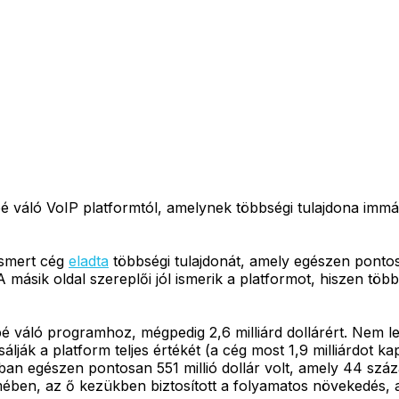
 váló VoIP platformtól, amelynek többségi tulajdona imm
ismert cég
eladta
többségi tulajdonát, amely egészen pontos
másik oldal szereplői jól ismerik a platformot, hiszen több
váló programhoz, mégpedig 2,6 milliárd dollárért. Nem le
álják a platform teljes értékét (a cég most 1,9 milliárdot k
n egészen pontosan 551 millió dollár volt, amely 44 százal
mében, az ő kezükben biztosított a folyamatos növekedés, 