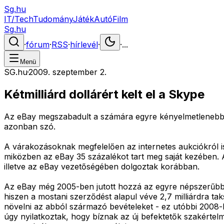
Sg.hu
IT/Tech
Tudomány
Játék
Autó
Film
Sg.hu
·
fórum
·
RSS
·
hírlevél
·
·
...
Menü
SG.hu
·
2009. szeptember 2.
Kétmilliárd dollárért kelt el a Skype
Az eBay megszabadult a számára egyre kényelmetlenebbé
azonban szó.
A várakozásoknak megfelelően az internetes aukciókról 
miközben az eBay 35 százalékot tart meg saját kezében. A 
illetve az eBay vezetőségében dolgoztak korábban.
Az eBay még 2005-ben jutott hozzá az egyre népszerűbbé 
hiszen a mostani szerződést alapul véve 2,7 milliárdra taks
növelni az abból származó bevételeket - ez utóbbi 2008-ba
úgy nyilatkoztak, hogy bíznak az új befektetők szakértel