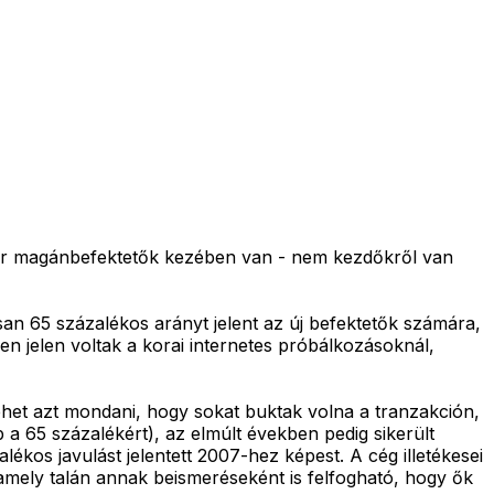
ár magánbefektetők kezében van - nem kezdőkről van
an 65 százalékos arányt jelent az új befektetők számára,
en jelen voltak a korai internetes próbálkozásoknál,
het azt mondani, hogy sokat buktak volna a tranzakción,
ap a 65 százalékért), az elmúlt években pedig sikerült
ékos javulást jelentett 2007-hez képest. A cég illetékesei
amely talán annak beismeréseként is felfogható, hogy ők