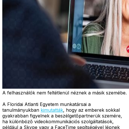
A felhasználók nem feltétlenül néznek a másik szemébe.
A Floridai Atlanti Egyetem munkatársai a
tanulmányukban
kimutatták
, hogy az emberek sokkal
gyakrabban figyelnek a beszélgetőpartnerük szemére,
ha különböző videokommunikációs szolgáltatások,
például a Skype vagy a FaceTime segítségével lépnek