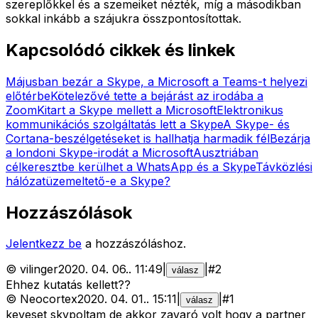
szereplőkkel és a szemeiket nézték, míg a másodikban
sokkal inkább a szájukra összpontosítottak.
Kapcsolódó cikkek és linkek
Májusban bezár a Skype, a Microsoft a Teams-t helyezi
előtérbe
Kötelezővé tette a bejárást az irodába a
Zoom
Kitart a Skype mellett a Microsoft
Elektronikus
kommunikációs szolgáltatás lett a Skype
A Skype- és
Cortana-beszélgetéseket is hallhatja harmadik fél
Bezárja
a londoni Skype-irodát a Microsoft
Ausztriában
célkeresztbe kerülhet a WhatsApp és a Skype
Távközlési
hálózatüzemeltető-e a Skype?
Hozzászólások
Jelentkezz be
a hozzászóláshoz.
©
vilinger
2020. 04. 06.
.
11:49
|
|
#
2
válasz
Ehhez kutatás kellett??
©
Neocortex
2020. 04. 01.
.
15:11
|
|
#
1
válasz
keveset skypoltam de akkor zavaró volt hogy a partner