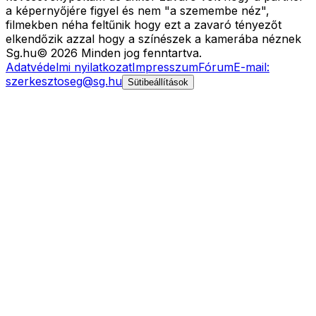
a képernyőjére figyel és nem "a szemembe néz",
filmekben néha feltűnik hogy ezt a zavaró tényezőt
elkendőzik azzal hogy a színészek a kamerába néznek
Sg
.hu
©
2026
Minden jog fenntartva.
Adatvédelmi nyilatkozat
Impresszum
Fórum
E-mail:
szerkesztoseg@sg.hu
Sütibeállítások