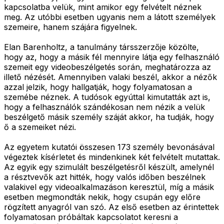
kapcsolatba velük, mint amikor egy felvételt néznek
meg. Az utóbbi esetben ugyanis nem a látott személyek
szemeire, hanem szájára figyelnek.
Elan Barenholtz, a tanulmány társszerzője közölte,
hogy az, hogy a másik fél mennyire látja egy felhasználó
szemeit egy videobeszélgetés során, meghatározza az
illető nézését. Amennyiben valaki beszél, akkor a nézők
azzal jelzik, hogy hallgatják, hogy folyamatosan a
szemébe néznek. A tudósok egyúttal kimutatták azt is,
hogy a felhasználók szándékosan nem nézik a velük
beszélgető másik személy száját akkor, ha tudják, hogy
ő a szemeiket nézi.
Az egyetem kutatói összesen 173 személy bevonásával
végeztek kísérletet és mindenkinek két felvételt mutattak.
Az egyik egy szimulált beszélgetésről készült, amelynél
a résztvevők azt hitték, hogy valós időben beszélnek
valakivel egy videoalkalmazáson keresztül, míg a másik
esetben megmondták nekik, hogy csupán egy előre
rögzített anyagról van szó. Az első esetben az érintettek
folyamatosan próbáltak kapcsolatot keresni a