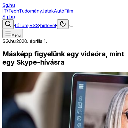
Sg.hu
IT/Tech
Tudomány
Játék
Autó
Film
Sg.hu
·
fórum
·
RSS
·
hírlevél
·
·
...
Menü
SG.hu
·
2020. április 1.
Másképp figyelünk egy videóra, mint
egy Skype-hívásra