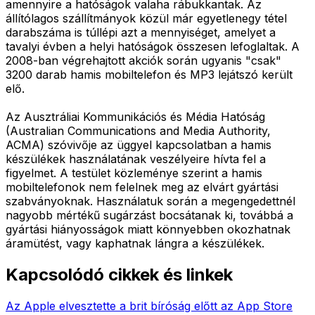
amennyire a hatóságok valaha rábukkantak. Az
állítólagos szállítmányok közül már egyetlenegy tétel
darabszáma is túllépi azt a mennyiséget, amelyet a
tavalyi évben a helyi hatóságok összesen lefoglaltak. A
2008-ban végrehajtott akciók során ugyanis "csak"
3200 darab hamis mobiltelefon és MP3 lejátszó került
elő.
Az Ausztráliai Kommunikációs és Média Hatóság
(Australian Communications and Media Authority,
ACMA) szóvivője az üggyel kapcsolatban a hamis
készülékek használatának veszélyeire hívta fel a
figyelmet. A testület közleménye szerint a hamis
mobiltelefonok nem felelnek meg az elvárt gyártási
szabványoknak. Használatuk során a megengedettnél
nagyobb mértékű sugárzást bocsátanak ki, továbbá a
gyártási hiányosságok miatt könnyebben okozhatnak
áramütést, vagy kaphatnak lángra a készülékek.
Kapcsolódó cikkek és linkek
Az Apple elvesztette a brit bíróság előtt az App Store