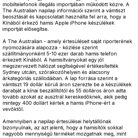
mobiltelefonok illegális importjában működött közre. A
The Australian napilap információi szerint a vámtiszt
beosztását és kapcsolatait használta fel arra, hogy a
Kínából érkező hamis Apple iPhone készülékek
importját elősegítse.
A The Australian - amely értesüléseit saját riporterének
nyomozására alapozza - közlése szerint
szállítmányonként 5-10 ezer darab hamis telefon
érkezett Kínából. A hamisítványokat egy jól
megszervezett hálózat segítségével értékesítették
Sydney utcáin, szórakozóhelyein és alacsony
árkategóriás szállodáiban. A lap forrása szerint a
vámtiszt 19 dollár körüli áron szerezte be a készülékek
darabját a kínai beszállítótól és 55 dolláros áron adta
tovább azokat az ausztrál kereskedőknek, akik pedig
mintegy 400 dollárt kértek a hamis iPhone-ért a
vevőktől.
Amennyiben a napilap értesülései helytállónak
bizonyulnak, az azt jelenti, hogy a hamisítók sokkal
nagyobb mennyiségű terméket mozgatnak meg, mint