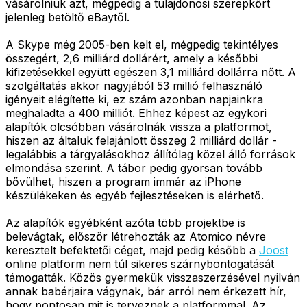
vásárolniuk azt, mégpedig a tulajdonosi szerepkört
jelenleg betöltő eBaytől.
A Skype még 2005-ben kelt el, mégpedig tekintélyes
összegért, 2,6 milliárd dollárért, amely a későbbi
kifizetésekkel együtt egészen 3,1 milliárd dollárra nőtt. A
szolgáltatás akkor nagyjából 53 millió felhasználó
igényeit elégítette ki, ez szám azonban napjainkra
meghaladta a 400 milliót. Ehhez képest az egykori
alapítók olcsóbban vásárolnák vissza a platformot,
hiszen az általuk felajánlott összeg 2 milliárd dollár -
legalábbis a tárgyalásokhoz állítólag közel álló források
elmondása szerint. A tábor pedig gyorsan tovább
bővülhet, hiszen a program immár az iPhone
készülékeken és egyéb fejlesztéseken is elérhető.
Az alapítók egyébként azóta több projektbe is
belevágtak, először létrehozták az Atomico névre
keresztelt befektetői céget, majd pedig később a
Joost
online platform nem túl sikeres szárnybontogatását
támogatták. Közös gyermekük visszaszerzésével nyilván
annak babérjaira vágynak, bár arról nem érkezett hír,
hogy pontosan mit is terveznek a platformmal. Az