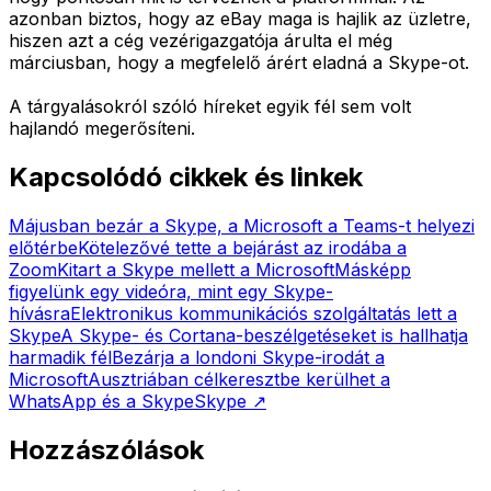
azonban biztos, hogy az eBay maga is hajlik az üzletre,
hiszen azt a cég vezérigazgatója árulta el még
márciusban, hogy a megfelelő árért eladná a Skype-ot.
A tárgyalásokról szóló híreket egyik fél sem volt
hajlandó megerősíteni.
Kapcsolódó cikkek és linkek
Májusban bezár a Skype, a Microsoft a Teams-t helyezi
előtérbe
Kötelezővé tette a bejárást az irodába a
Zoom
Kitart a Skype mellett a Microsoft
Másképp
figyelünk egy videóra, mint egy Skype-
hívásra
Elektronikus kommunikációs szolgáltatás lett a
Skype
A Skype- és Cortana-beszélgetéseket is hallhatja
harmadik fél
Bezárja a londoni Skype-irodát a
Microsoft
Ausztriában célkeresztbe kerülhet a
WhatsApp és a Skype
Skype
↗
Hozzászólások