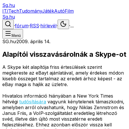
Sg.hu
IT/Tech
Tudomány
Játék
Autó
Film
Sg.hu
·
fórum
·
RSS
·
hírlevél
·
·
...
Menü
SG.hu
·
2009. április 14.
Alapítói visszavásárolnák a Skype-ot
A Skype két alapítója friss értesülések szerint
megkereste az eBayt ajánlatával, amely érdekes módon
kisebb összeget tartalmaz az eredeti árhoz képest - az
eBay maga is hajlik az üzletre.
Hivatalos információ hiányában a New York Times
hétvégi
tudósítására
vagyunk kénytelenek támaszkodni,
amelyben arról olvashatunk, hogy Niklas Zennstrom és
Janus Friis, a VoIP-szolgáltatást eredetileg létrehozó
svéd, illetve dán újító most visszatérne eredeti
fejlesztéséhez. Ehhez azonban először vissza kell