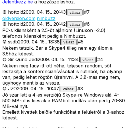
Jelentkezz be
a hozzászóláshoz.
©
hottold
2009. 04. 15.
.
20:43
|
|
#
7
válasz
oldversion.com
nimbuzz
©
hottold
2009. 04. 15.
.
20:42
|
|
#
6
válasz
PC-s kliensként a 2.5-öt ajánlom (Linuxon ~2.0)
telefonos kliensként pedig a Nimbuzzt.
©
ssdb
2009. 04. 15.
.
18:38
|
|
#
5
válasz
Nekem tetszik. Bár a Skype4 tilleg nem egy álom a
3.5höz képest.
©
Sir Quno Jedi
2009. 04. 15.
.
11:34
|
|
#
4
válasz
Nekem meg fagy itt-ott néha, teljesen random, sõt
leszakítja a konferenciahívásokat is rutinból, ha olyanja
van, pedig lehet rögtön újrahívni. A 3.8-mas meg nem,
úgyhogy ment is az vissza.
©
JZO
2009. 04. 15.
.
10:47
|
|
#
3
válasz
Jó szar lett a 4-es verziójú Skype-re Windows alá. 4-
500 MB-ot is leeszik a RAMból, indítás után pedig 70-80
MB-val nyit.
Emellett kivettek belõle funkciókat a felületrõl a 3-ashoz
képest.