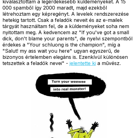
kiválasztottam a legérdekesebb küldeményeket. A 15
000 spamből így 2000 maradt, majd ezekből
létrehoztam egy képregényt. A levelek rendszerezése
hetekig tartott. Csak a feladók neveit és az e-mailek
tárgyát használtam fel, de a küldeményeket soha nem
nyitottam meg. A kedvencem az "If you've got a small
dick, don't blame your parents", de nyelvi szempontból
érdekes a "Your schluong is the champion", míg a
"Salut! my ass wait you here" ugyan egyszerű, de
bizonyos értelemben elegáns is. Ezenkívül különösen
tetszettek a feladók nevei" -
jelentette ki
a művész.