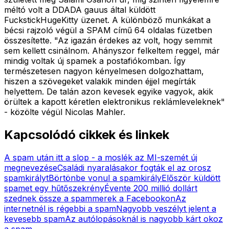
méltó volt a DDADA gauus által küldött
FuckstickHugeKitty üzenet. A különböző munkákat a
bécsi rajzoló végül a SPAM című 64 oldalas füzetben
összesítette. "Az igazán érdekes az volt, hogy semmit
sem kellett csinálnom. Ahányszor felkeltem reggel, már
mindig voltak új spamek a postafiókomban. Így
természetesen nagyon kényelmesen dolgozhattam,
hiszen a szövegeket valakik minden éjjel megírták
helyettem. De talán azon kevesek egyike vagyok, akik
örültek a kapott kéretlen elektronikus reklámleveleknek"
- közölte végül Nicolas Mahler.
Kapcsolódó cikkek és linkek
A spam után itt a slop - a moslék az MI-szemét új
megnevezése
Családi nyaralásakor fogták el az orosz
spamkirályt
Börtönbe vonul a spamkirály
Először küldött
spamet egy hűtőszekrény
Évente 200 millió dollárt
szednek össze a spammerek a Facebookon
Az
internetnél is régebbi a spam
Nagyobb veszélyt jelent a
kevesebb spam
Az autólopásoknál is nagyobb kárt okoz
a spam