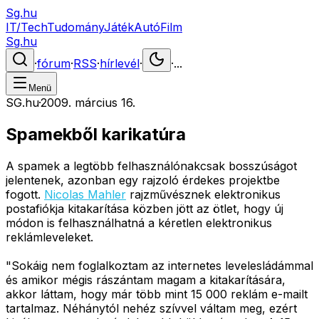
Sg.hu
IT/Tech
Tudomány
Játék
Autó
Film
Sg.hu
·
fórum
·
RSS
·
hírlevél
·
·
...
Menü
SG.hu
·
2009. március 16.
Spamekből karikatúra
A spamek a legtöbb felhasználónakcsak bosszúságot
jelentenek, azonban egy rajzoló érdekes projektbe
fogott.
Nicolas Mahler
rajzművésznek elektronikus
postafiókja kitakarítása közben jött az ötlet, hogy új
módon is felhasználhatná a kéretlen elektronikus
reklámleveleket.
"Sokáig nem foglalkoztam az internetes levelesládámmal
és amikor mégis rászántam magam a kitakarítására,
akkor láttam, hogy már több mint 15 000 reklám e-mailt
tartalmaz. Néhánytól nehéz szívvel váltam meg, ezért