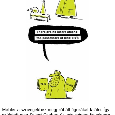
Mahler a szövegekhez megpróbált figurákat találni. Így
született meg Salami Osahon úr, míg szintén figyelemre