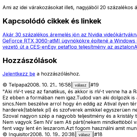
Ami az idei várakozásokat illeti, nagyjából 20 százaléko
Kapcsolódó cikkek és linkek
Akár 30 százalékos áremelés jön az Nvidia videókártyákn
GeForce RTX 3060-at
MI ügynökökre építené a Windows j
vezető út a CES-en
Egy petaflop teljesítmény az asztalon
A
Hozzászólások
Jelentkezz be
a hozzászóláshoz.
©
Telpapa
2008. 10. 21.
.
16:58
|
|
#
19
válasz
"Aki nV-t vesz az fanatikus, és akkor is nV-t venne ha a 
Ez ebben a formában nem igaz.Tudod van aki dolgozik is 
sincs.Nem beszélve arrol hogy én eddig az Atival ilyen t
harderek(tabletek pl) és szofverek amikkel egyszerüen nem
Szoval nagyon szép a nagyobb teljesitmény és a kristály
Nem vagyok Sem NV sem Ati párti(nekem mindkettöböl van)
fent vagy lent én leszarom.Azt fogom használni amit munk
©
Inquisitor
2008. 10. 19.
.
20:38
|
|
#
18
válasz