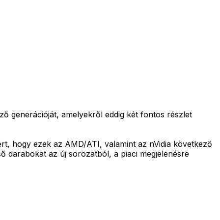
ő generációját, amelyekről eddig két fontos részlet
ért, hogy ezek az AMD/ATI, valamint az nVidia következő
lső darabokat az új sorozatból, a piaci megjelenésre