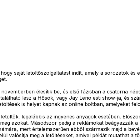
 hogy saját letöltőszolgáltatást indít, amely a sorozatok és
et.
novemberben élesítik be, és első fázisban a csatorna néps
található lesz a Hősök, vagy Jay Leno esti show-ja, és s
etöltések is helyet kapnak az online boltban, amelyeket fel
 letöltők, legalábbis az ingyenes anyagok esetében. Először
 meg azokat. Másodszor pedig a reklámokat beágyazzák a le
t számára, mert értelemszerűen ebből származik majd a be
ül valósítja meg a letöltéseket, amivel példát mutathat a t