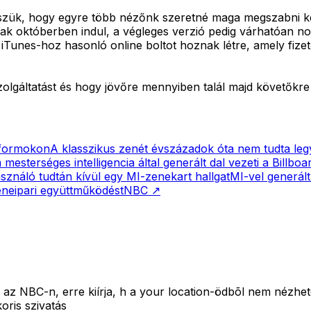
szük, hogy egyre több nézőnk szeretné maga megszabni kedve
őszak októberben indul, a végleges verzió pedig várhatóan
Tunes-hoz hasonló online boltot hoznak létre, amely fizetős
zolgáltatást és hogy jövőre mennyiben talál majd követők
atformokon
A klasszikus zenét évszázadok óta nem tudta leg
esterséges intelligencia által generált dal vezeti a Billboard
használó tudtán kívül egy MI-zenekart hallgat
MI-vel generált
eneipari együttműködést
NBC
↗
i az NBC-n, erre kiírja, h a your location-ödbõl nem nézh
oris szivatás