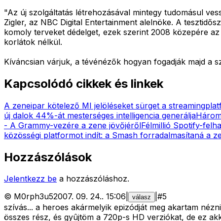
"Az új szolgáltatás létrehozásával mintegy tudomásul ves
Zigler, az NBC Digital Entertainment alelnöke. A tesztid
komoly terveket dédelget, ezek szerint 2008 közepére az i
korlátok nélkül.
Kíváncsian várjuk, a tévénézők hogyan fogadják majd a s
Kapcsolódó cikkek és linkek
A zeneipar kötelező MI jelöléseket sürget a streamingpl
új dalok 44%-át mesterséges intelligencia generálja
Három m
- A Grammy-vezére a zene jövőjéről
Félmillió Spotify-fel
közösségi platformot indít: a Smash forradalmasítaná a z
Hozzászólások
Jelentkezz be
a hozzászóláshoz.
©
M0rph3u5
2007. 09. 24.
.
15:06
|
|
#
5
válasz
szívás... a heroes akármelyik epizódját meg akartam nézn
összes rész, és gyûjtöm a 720p-s HD verziókat, de ez akk