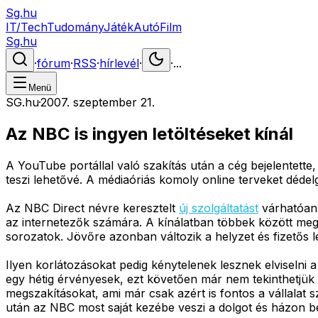
Sg.hu
IT/Tech
Tudomány
Játék
Autó
Film
Sg.hu
·
fórum
·
RSS
·
hírlevél
·
·
...
Menü
SG.hu
·
2007. szeptember 21.
Az NBC is ingyen letöltéseket kínál
A YouTube portállal való szakítás után a cég bejelentette,
teszi lehetővé. A médiaóriás komoly online terveket dédelg
Az NBC Direct névre keresztelt
új szolgáltatást
várhatóan 
az internetezők számára. A kínálatban többek között meg
sorozatok. Jövőre azonban változik a helyzet és fizetős l
Ilyen korlátozásokat pedig kénytelenek lesznek elviselni a
egy hétig érvényesek, ezt követően már nem tekinthetjük
megszakításokat, ami már csak azért is fontos a vállala
után az NBC most saját kezébe veszi a dolgot és házon bel