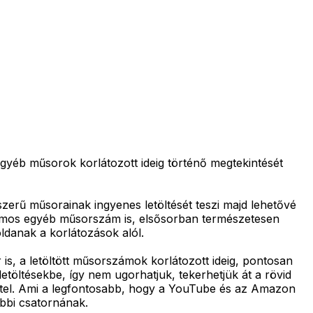
 egyéb műsorok korlátozott ideig történő megtekintését
zerű műsorainak ingyenes letöltését teszi majd lehetővé
zámos egyéb műsorszám is, elsősorban természetesen
oldanak a korlátozások alól.
 is, a letöltött műsorszámok korlátozott ideig, pontosan
töltésekbe, így nem ugorhatjuk, tekerhetjük át a rövid
vétel. Ami a legfontosabb, hogy a YouTube és az Amazon
öbbi csatornának.