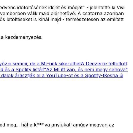
nc időtöltésének idejét és módját" - jelentette ki Vivi
 novemberben válik majd elérhetővé. A csatorna azonban
 letöltéseket is kínál majd - természetesen az említett
re a kezdeményezés.
yőzni semmi, de a MI-nek sikerülhet
A Deezerre feltöltött
 és a Spotify listáit
"Az MI itt van, és nem megy sehova"
 dalok árasztják el a YouTube-ot és a Spotify-t
Kesha új
eted meg... hát a k***va anyjukat! amúgy megvan az