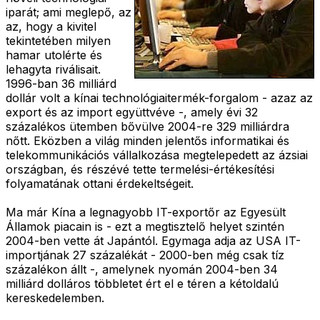
iparát; ami meglepő, az
az, hogy a kivitel
tekintetében milyen
hamar utolérte és
lehagyta riválisait.
1996-ban 36 milliárd
dollár volt a kínai technológiaitermék-forgalom - azaz az
export és az import együttvéve -, amely évi 32
százalékos ütemben bővülve 2004-re 329 milliárdra
nőtt. Eközben a világ minden jelentős informatikai és
telekommunikációs vállalkozása megtelepedett az ázsiai
országban, és részévé tette termelési-értékesítési
folyamatának ottani érdekeltségeit.
Ma már Kína a legnagyobb IT-exportőr az Egyesült
Államok piacain is - ezt a megtisztelő helyet szintén
2004-ben vette át Japántól. Egymaga adja az USA IT-
importjának 27 százalékát - 2000-ben még csak tíz
százalékon állt -, amelynek nyomán 2004-ben 34
milliárd dolláros többletet ért el e téren a kétoldalú
kereskedelemben.