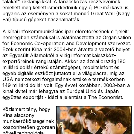
falakat" reklámjaikkal. A tanácskozás résztvevőinek
emellett meg kellett ismerkedniük egy új PC-márkával is,
ugyanis az eseményen a sokat mondó Great Wall (Nagy
Fal) típusú gépeket használhatták.
A kínai infokommunikációs ipar előretörésének e "jeleit"
nemrégiben számokkal is alátámasztotta az Organisation
for Ecenomic Co-operation and Development szervezet.
Ezek szerint Kína már 2004-ben átvette a vezető helyet
az Egyesült Államoktól a világ informatikaieszköz-
exportőreinek ranglistáján. Akkor az ázsiai ország 180
milliárd dollár értékű számítógépet, mobiltelefont és
egyéb digitális eszközt juttatott el a világpiacra, míg az
USA nemzetközi forgalmának értéke e termékkörben
149 milliárd dollár volt. Egy évvel korábban, 2003-ban a
kínai kivitel már lehagyta az Európai Unió és Japán
együttes exportját - idézi a jelentést a The Economist.
Közismert tény, hogy
Kína alacsony
munkaerőköltségeinek
köszönhetően gyorsan
növeli technológiai