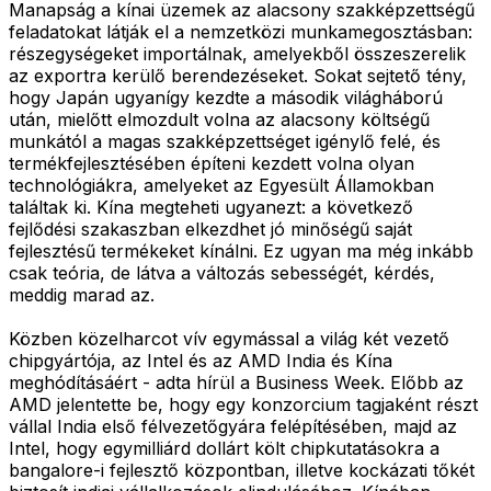
Manapság a kínai üzemek az alacsony szakképzettségű
feladatokat látják el a nemzetközi munkamegosztásban:
részegységeket importálnak, amelyekből összeszerelik
az exportra kerülő berendezéseket. Sokat sejtető tény,
hogy Japán ugyanígy kezdte a második világháború
után, mielőtt elmozdult volna az alacsony költségű
munkától a magas szakképzettséget igénylő felé, és
termékfejlesztésében építeni kezdett volna olyan
technológiákra, amelyeket az Egyesült Államokban
találtak ki. Kína megteheti ugyanezt: a következő
fejlődési szakaszban elkezdhet jó minőségű saját
fejlesztésű termékeket kínálni. Ez ugyan ma még inkább
csak teória, de látva a változás sebességét, kérdés,
meddig marad az.
Közben közelharcot vív egymással a világ két vezető
chipgyártója, az Intel és az AMD India és Kína
meghódításáért - adta hírül a Business Week. Előbb az
AMD jelentette be, hogy egy konzorcium tagjaként részt
vállal India első félvezetőgyára felépítésében, majd az
Intel, hogy egymilliárd dollárt költ chipkutatásokra a
bangalore-i fejlesztő központban, illetve kockázati tőkét