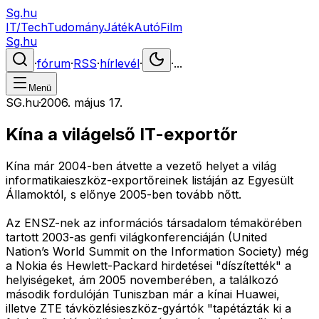
Sg.hu
IT/Tech
Tudomány
Játék
Autó
Film
Sg.hu
·
fórum
·
RSS
·
hírlevél
·
·
...
Menü
SG.hu
·
2006. május 17.
Kína a világelső IT-exportőr
Kína már 2004-ben átvette a vezető helyet a világ
informatikaieszköz-exportőreinek listáján az Egyesült
Államoktól, s előnye 2005-ben tovább nőtt.
Az ENSZ-nek az információs társadalom témakörében
tartott 2003-as genfi világkonferenciáján (United
Nation’s World Summit on the Information Society) még
a Nokia és Hewlett-Packard hirdetései "díszítették" a
helyiségeket, ám 2005 novemberében, a találkozó
második fordulóján Tuniszban már a kínai Huawei,
illetve ZTE távközlésieszköz-gyártók "tapétázták ki a