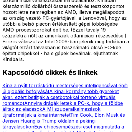
biztosít indiai vállalkozások elindulásához. Kínában
kétszázmillió dollárból összeszerelő és tesztközpontot
hozott létre nemrégiben az AMD, illetve megállapodott
az ország vezető PC-gyártójával, a Lenovóval, hogy az
utóbbi a belső piacon értékesített gépei többségébe
AMD-processzorokat épít be. (Ezzel tavaly 19
százalékra nőtt az amerikaiak ottani piaci részesedése.)
Erre is válaszul az Intel 2006-ban jelenik meg Indiában a
világtól elzárt falvakban is használható olcsó PC-kbe
épített chipekkel - ha e gépek beválnak, eljuthatnak
Kínába is.
Kapcsolódó cikkek és linkek
Kína a nyílt forráskódú mesterséges intelligenciával építi
új globális befolyását
A kínai kormány több gyereket
akar, ezért betiltják a csetbotokkal történő virtuális
románcot
Annyira drágák lettek a PC-k, hogy a földbe
álltak az eladások
A MI szuperalkalmazások
újraformálják a kínai internetet
Tim Cook, Elon Musk és
Jensen Huang is Trump oldalán a pekingi
tárgyalásokon
Egy chipcsempészési eset megmutatta a