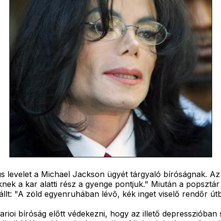
us levelet a Michael Jackson ügyét tárgyaló bíróságnak. A
knek a kar alatti rész a gyenge pontjuk." Miután a popsztár 
llt: "A zöld egyenruhában lévő, kék inget viselő rendőr útb
tarioi bíróság előtt védekezni, hogy az illető depresszióba