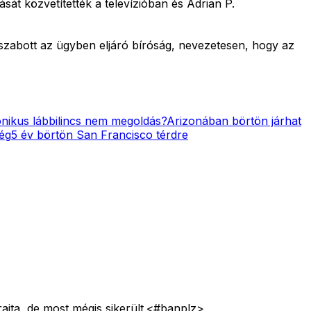
sát közvetítették a televízióban és Adrian P.
iszabott az ügyben eljáró bíróság, nevezetesen, hogy az
onikus lábbilincs nem megoldás?
Arizonában börtön járhat
cég
5 év börtön San Francisco térdre
jta, de most mégis sikerült.<#banplz>