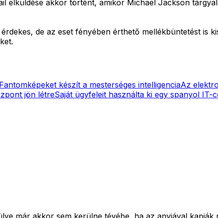
il elküldése akkor történt, amikor Michael Jackson tárgyalá
érdekes, de az eset fényében érthető mellékbüntetést is k
ket.
Fantomképeket készít a mesterséges intelligencia
Az elektr
zpont jön létre
Saját ügyfeleit használta ki egy spanyol IT-
e már akkor sem kerülne tévébe, ha az anyjával kapják ra