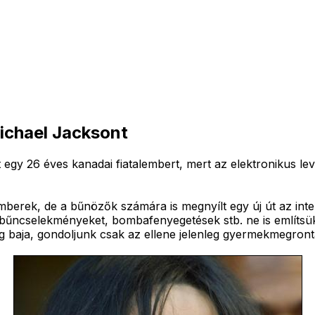
ichael Jacksont
lt egy 26 éves kanadai fiatalembert, mert az elektronikus 
mberek, de a bűnözők számára is megnyílt egy új út az int
 bűncselekményeket, bombafenyegetések stb. ne is említsük.
 baja, gondoljunk csak az ellene jelenleg gyermekmegront