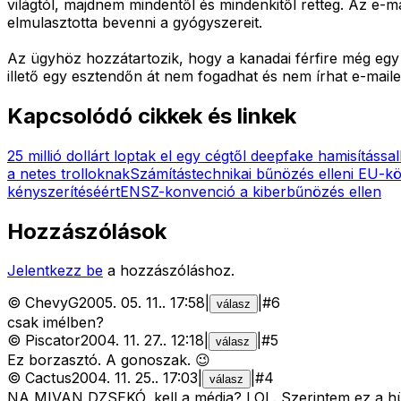
világtól, majdnem mindentől és mindenkitől retteg. Az e-ma
elmulasztotta bevenni a gyógyszereit.
Az ügyhöz hozzátartozik, hogy a kanadai férfire még egy 
illető egy esztendőn át nem fogadhat és nem írhat e-maile
Kapcsolódó cikkek és linkek
25 millió dollárt loptak el egy cégtől deepfake hamisítással
a netes trolloknak
Számítástechnikai bűnözés elleni EU-kö
kényszerítéséért
ENSZ-konvenció a kiberbűnözés ellen
Hozzászólások
Jelentkezz be
a hozzászóláshoz.
©
ChevyG
2005. 05. 11.
.
17:58
|
|
#
6
válasz
csak imélben?
©
Piscator
2004. 11. 27.
.
12:18
|
|
#
5
válasz
Ez borzasztó. A gonoszak. 😉
©
Cactus
2004. 11. 25.
.
17:03
|
|
#
4
válasz
NA MIVAN DZSEKÓ, kell a média? LOL. Szerintem ez a hüly