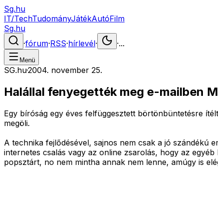
Sg.hu
IT/Tech
Tudomány
Játék
Autó
Film
Sg.hu
·
fórum
·
RSS
·
hírlevél
·
·
...
Menü
SG.hu
·
2004. november 25.
Halállal fenyegették meg e-mailben M
Egy bíróság egy éves felfüggesztett börtönbüntetésre íté
megöli.
A technika fejlődésével, sajnos nem csak a jó szándékú e
internetes csalás vagy az online zsarolás, hogy az egyéb
popsztárt, no nem mintha annak nem lenne, amúgy is elég