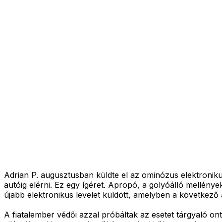
Adrian P. augusztusban küldte el az ominózus elektronik
autóig elérni. Ez egy ígéret. Apropó, a golyóálló mellénye
újabb elektronikus levelet küldött, amelyben a következő á
A fiatalember védői azzal próbáltak az esetet tárgyaló on