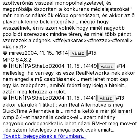
szoftveróriás visszaél monopolhelyzetével, és
megpróbálja kiszorítani a konkurens médialejátszókat."
mér nem csináltak õk elõbb oprendszert, és akkor az õ
playerük lenne bele integrálva... még jó hogy
visszaélnek, én is azon volnék hogy minél nagyobb
poziíciót szerezzek mindne téren, és minél több pénzt
szerezzek a cégnek. <#fejvakaras>
<#nezze>
<#email>
<#ejnye1>
©
mireez
2004. 11. 15.
.
16:14
|
|
#
15
válasz
MPC 6.4.8.2
©
[HUN]PAStheLoD
2004. 11. 15.
.
14:49
|
|
#
14
válasz
mellesleg, ha van egy kis esze RealNetworks-nek akkor
nem enged a m$ csábításának .. mert lehet most kap
egy kis zsebpénzt , amibõl fedezi egy ideig a hiteleit ,
aztán meg lehúzza a rolót.
©
[HUN]PAStheLoD
2004. 11. 15.
.
14:41
|
|
#
13
válasz
akkor elárulok 1 titkot : van Real Alternative is meg
QuickTime Alternative is .. mind a kettõ a már jól ismert
wmp 6.4-et használja codeck-el .. ezért néhány
nagyobb codecpackkal is lehet nézni RM-et meg mov-ot
, de sztem felesleges a mega pack csak emiatt..
További bejegyzések a fórumban...