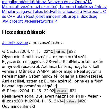
megállapodást kötött az Amazon és az OpenAI
A
Microsoft vezére azt szeretné, ha nem foglalkoznánk az
MI silányságával
Teljes kódváltásra készül a Microsoft, C
és C++ után Rust jöhet mindenhol
Európai Bizottság
↗
Microsoft
↗
RealNetworks
↗
Hozzászólások
Jelentkezz be
a hozzászóláshoz.
©
Cactus
2004. 11. 15.
.
22:10
|
|
#
22
válasz
Olyan mind1 mit használsz, ez nem arról szól.
Egyszerûen meggyõzik ZS-vel a RealNetworköt, aztán
ennyi volt részükrõl. Azt hiszi bárki is, hogyha ki kell
vennie a M$nek a WMP-t, akkor majd a Real agyonra
keresi magát? Sztem mind2 fél jól járna a kiegyezéssel.
Ami azt illeti, sztem az EUnak azért jól jönne ez a "kis"
bevétel egy ocsmány cégtõl ;]
©
Péntek
2004. 11. 15.
.
22:02
|
|
#
21
válasz
RealPlayert soha! BSPlayert használok én is <#eljen>
©
zozo2001hu
2004. 11. 15.
.
21:34
|
|
#
20
válasz
Üdv mindenkinek!