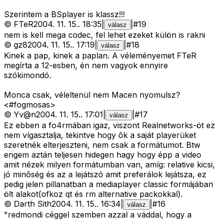
Szerintem a BSplayer is klassz!!!
©
FTeR
2004. 11. 15.
.
18:35
|
|
#
19
válasz
nem is kell mega codec, fel lehet ezeket külön is rakni
©
gz8
2004. 11. 15.
.
17:19
|
|
#
18
válasz
Kinek a pap, kinek a paplan. A véleményemet FTeR
megírta a 12-esben, én nem vagyok ennyire
szókimondó.
Monca csak, véleltenül nem Macen nyomulsz?
<#fogmosas>
©
Yv@n
2004. 11. 15.
.
17:01
|
|
#
17
válasz
Ez ebben a fo4rmában igaz, viszont Realnetworks-öt ez
nem vígasztalja, tekintve hogy õk a saját playerüket
szeretnék elterjeszteni, nem csak a formátumot. Btw
engem aztán teljesen hidegen hagy hogy épp a video
amit nézek milyen formátumban van, amíg: relative kicsi,
jó minõség és az a lejátszó amit preferálok lejátsza, ez
pedig jelen pillanatban a mediaplayer classic formájában
ölt alakot(ofkoz qt és rm alternative packokkal).
©
Darth Sith
2004. 11. 15.
.
16:34
|
|
#
16
válasz
"redmondi céggel szemben azzal a váddal, hogy a