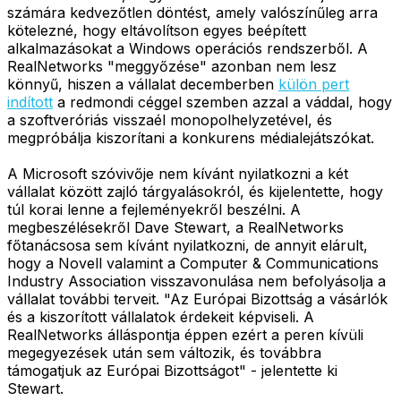
számára kedvezőtlen döntést, amely valószínűleg arra
kötelezné, hogy eltávolítson egyes beépített
alkalmazásokat a Windows operációs rendszerből. A
RealNetworks "meggyőzése" azonban nem lesz
könnyű, hiszen a vállalat decemberben
külön pert
indított
a redmondi céggel szemben azzal a váddal, hogy
a szoftveróriás visszaél monopolhelyzetével, és
megpróbálja kiszorítani a konkurens médialejátszókat.
A Microsoft szóvivője nem kívánt nyilatkozni a két
vállalat között zajló tárgyalásokról, és kijelentette, hogy
túl korai lenne a fejleményekről beszélni. A
megbeszélésekről Dave Stewart, a RealNetworks
főtanácsosa sem kívánt nyilatkozni, de annyit elárult,
hogy a Novell valamint a Computer & Communications
Industry Association visszavonulása nem befolyásolja a
vállalat további terveit. "Az Európai Bizottság a vásárlók
és a kiszorított vállalatok érdekeit képviseli. A
RealNetworks álláspontja éppen ezért a peren kívüli
megegyezések után sem változik, és továbbra
támogatjuk az Európai Bizottságot" - jelentette ki
Stewart.