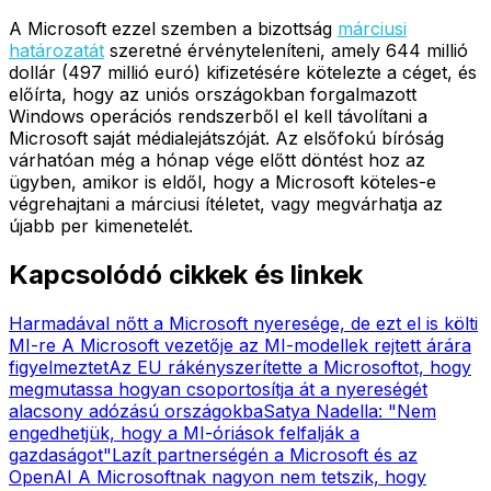
A Microsoft ezzel szemben a bizottság
márciusi
határozatát
szeretné érvényteleníteni, amely 644 millió
dollár (497 millió euró) kifizetésére kötelezte a céget, és
előírta, hogy az uniós országokban forgalmazott
Windows operációs rendszerből el kell távolítani a
Microsoft saját médialejátszóját. Az elsőfokú bíróság
várhatóan még a hónap vége előtt döntést hoz az
ügyben, amikor is eldől, hogy a Microsoft köteles-e
végrehajtani a márciusi ítéletet, vagy megvárhatja az
újabb per kimenetelét.
Kapcsolódó cikkek és linkek
Harmadával nőtt a Microsoft nyeresége, de ezt el is költi
MI-re
A Microsoft vezetője az MI-modellek rejtett árára
figyelmeztet
Az EU rákényszerítette a Microsoftot, hogy
megmutassa hogyan csoportosítja át a nyereségét
alacsony adózású országokba
Satya Nadella: "Nem
engedhetjük, hogy a MI-óriások felfalják a
gazdaságot"
Lazít partnerségén a Microsoft és az
OpenAI
A Microsoftnak nagyon nem tetszik, hogy