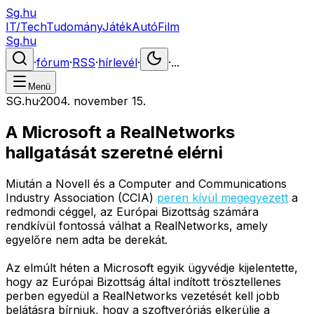
Sg.hu
IT/Tech
Tudomány
Játék
Autó
Film
Sg.hu
·
fórum
·
RSS
·
hírlevél
·
·
...
Menü
SG.hu
·
2004. november 15.
A Microsoft a RealNetworks
hallgatását szeretné elérni
Miután a Novell és a Computer and Communications
Industry Association (CCIA)
peren kívül megegyezett
a
redmondi céggel, az Európai Bizottság számára
rendkívül fontossá válhat a RealNetworks, amely
egyelőre nem adta be derekát.
Az elmúlt héten a Microsoft egyik ügyvédje kijelentette,
hogy az Európai Bizottság által indított trösztellenes
perben egyedül a RealNetworks vezetését kell jobb
belátásra bírniuk, hogy a szoftveróriás elkerülje a