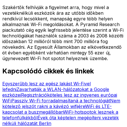
Szakértők felhívják a figyelmet arra, hogy mivel a
vezetéknélküli eszközök ára az utóbbi időkben
rendkívül lecsökkent, manapság egyre több helyen
alkalmaznak Wi-Fi megoldásokat. A Pyramid Research
piackutató cég egyik legfrissebb jelentése szerint a Wi-Fi
technológiákat használók száma a 2003 és 2008 közötti
időszakban 12 millióról több mint 700 millióra fog
növekedni. Az Egyesült Államokban az elkövetkezendő
öt évben egyébként várhatóan mintegy 55 ezer új,
úgynevezett Wi-Fi hot spotot helyeznek üzembe.
Kapcsolódó cikkek és linkek
Egyszerűbb lesz az egész lakást Wi-Fivel
lefedni
Zavarhatják a WLAN-hálózatokat a Google
eszközei
Regisztrációköteles lesz az ingyenes európai
WiFi
Passzív Wi-Fi forradalmasítaná a technológiát
Nem
kötelező jelszót rakni a kávézó wifijére
WiFi és LTE-
kapcsolat a buszmegállóban
WiFi-hotspotok lesznek a
telefonfülkékből
Évek óta képtelen megépíteni vezeték
nélküli hálózatát Berlin