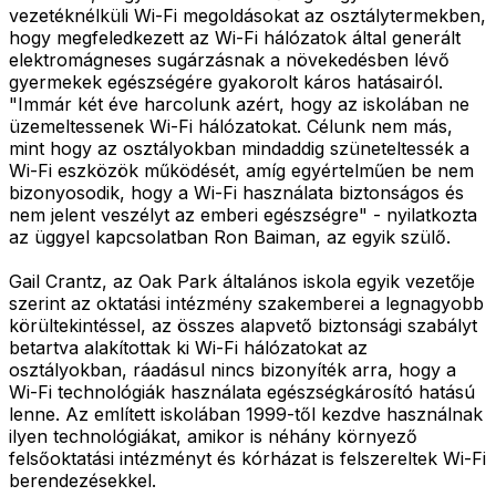
vezetéknélküli Wi-Fi megoldásokat az osztálytermekben,
hogy megfeledkezett az Wi-Fi hálózatok által generált
elektromágneses sugárzásnak a növekedésben lévő
gyermekek egészségére gyakorolt káros hatásairól.
"Immár két éve harcolunk azért, hogy az iskolában ne
üzemeltessenek Wi-Fi hálózatokat. Célunk nem más,
mint hogy az osztályokban mindaddig szüneteltessék a
Wi-Fi eszközök működését, amíg egyértelműen be nem
bizonyosodik, hogy a Wi-Fi használata biztonságos és
nem jelent veszélyt az emberi egészségre" - nyilatkozta
az üggyel kapcsolatban Ron Baiman, az egyik szülő.
Gail Crantz, az Oak Park általános iskola egyik vezetője
szerint az oktatási intézmény szakemberei a legnagyobb
körültekintéssel, az összes alapvető biztonsági szabályt
betartva alakítottak ki Wi-Fi hálózatokat az
osztályokban, ráadásul nincs bizonyíték arra, hogy a
Wi-Fi technológiák használata egészségkárosító hatású
lenne. Az említett iskolában 1999-től kezdve használnak
ilyen technológiákat, amikor is néhány környező
felsőoktatási intézményt és kórházat is felszereltek Wi-Fi
berendezésekkel.