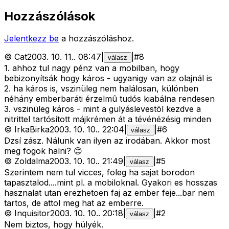
Hozzászólások
Jelentkezz be
a hozzászóláshoz.
©
Cat
2003. 10. 11.
.
08:47
|
|
#
8
válasz
1. ahhoz tul nagy pénz van a mobilban, hogy
bebizonyítsák hogy káros - ugyanigy van az olajnál is
2. ha káros is, vszinüleg nem halálosan, különben
néhány emberbaráti érzelmû tudós kiabálna rendesen
3. vszinüleg káros - mint a gulyáslevestõl kezdve a
nitrittel tartósított májkrémen át a tévénézésig minden
©
IrkaBirka
2003. 10. 10.
.
22:04
|
|
#
6
válasz
Dzsí zász. Nálunk van ilyen az irodában. Akkor most
meg fogok halni? 😊
©
Zoldalma
2003. 10. 10.
.
21:49
|
|
#
5
válasz
Szerintem nem tul vicces, foleg ha sajat borodon
tapasztalod....mint pl. a mobiloknal. Gyakori es hosszas
hasznalat utan erezhetoen faj az ember feje...bar nem
tartos, de attol meg hat az emberre.
©
Inquisitor
2003. 10. 10.
.
20:18
|
|
#
2
válasz
Nem biztos, hogy hülyék.