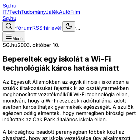
Sg.hu
IT/Tech
Tudomány
Játék
Autó
Film
Sg.hu
·
fórum
·
RSS
·
hírlevél
·
·
...
Menü
SG.hu
·
2003. október 10.
Bepereltek egy iskolát a Wi-Fi
technológiák káros hatása miatt
Az Egyesült Államokban az egyik illinois-i iskolában a
szülők tiltakozásukat fejezték ki az osztálytermekben
meghonosított vezetéknélküli Wi-Fi technológia ellen,
mondván, hogy a Wi-Fi eszözök rádióhullámai adott
esetben károsíthatják gyermekeik egészségét. A szülők
egészen odáig elmentek, hogy nemrégiben bírósági pert
indítottak az Oak Park általános iskola ellen.
A bírósághoz beadott peranyagban többek közt az
olvasható, hogy az iskola vezetősége úgy alkalmazott