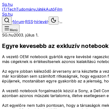
Sg.hu
IT/Tech
Tudomány
Játék
Autó
Film
Sg.hu
·
fórum
·
RSS
·
hírlevél
·
·
...
Menü
SG.hu
·
2003. július 1.
Egyre kevesebb az exkluzív notebook
A vezető OEM notebook gyártók egyre kevésbé ragaszkodn
más cégeknek is értékesítsenek azonos kialakítású noteb
Az egyre jobban kiéleződő árverseny arra késztette a ve
már korábban sem számított ritkaságnak, hogy egyazon fo
épüljenek, mostanában egyre gyakoribb az a jelenség, ho
A vezető notebook forgalmazók közül a Sony, a Dell Comp
azonban azonos műszaki tartalomra, illetve esetlegesen eg
Azt egyelőre nem tudni pontosan, hogy a társaságok mek