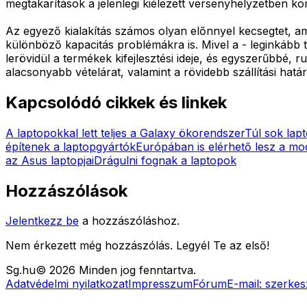
megtakarítások a jelenlegi kiélezett versenyhelyzetben k
Az egyező kialakítás számos olyan előnnyel kecsegtet, amel
különböző kapacitás problémákra is. Mivel a - leginkább t
lerövidül a termékek kifejlesztési ideje, és egyszerűbbé,
alacsonyabb vételárat, valamint a rövidebb szállítási határ
Kapcsolódó cikkek és linkek
A laptopokkal lett teljes a Galaxy ökorendszer
Túl sok lap
építenek a laptopgyártók
Európában is elérhető lesz a mod
az Asus laptopjai
Drágulni fognak a laptopok
Hozzászólások
Jelentkezz be
a hozzászóláshoz.
Nem érkezett még hozzászólás. Legyél Te az első!
Sg
.hu
©
2026
Minden jog fenntartva.
Adatvédelmi nyilatkozat
Impresszum
Fórum
E-mail:
szerkes