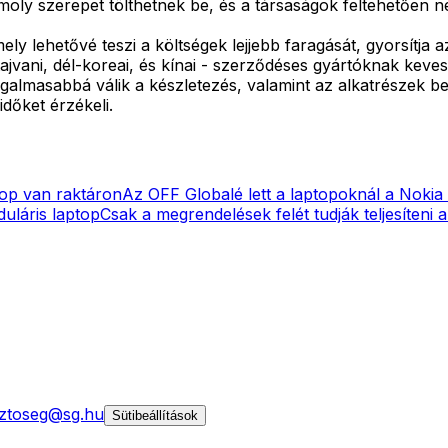
omoly szerepet tölthetnek be, és a társaságok feltehetően 
y lehetővé teszi a költségek lejjebb faragását, gyorsítja a
ajvani, dél-koreai, és kínai - szerződéses gyártóknak keves
 rugalmasabbá válik a készletezés, valamint az alkatrészek 
időket érzékeli.
top van raktáron
Az OFF Globalé lett a laptopoknál a Noki
uláris laptop
Csak a megrendelések felét tudják teljesíteni
ztoseg@sg.hu
Sütibeállítások