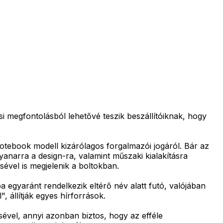
megfontolásból lehetővé teszik beszállítóiknak, hogy
tebook modell kizárólagos forgalmazói jogáról. Bár az
narra a design-ra, valamint műszaki kialakításra
vel is megjelenik a boltokban.
egyaránt rendelkezik eltérő név alatt futó, valójában
 állítják egyes hírforrások.
vel, annyi azonban biztos, hogy az efféle