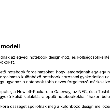
 modell
ak az egyedi notebook design-hoz, és költségcsökkentési 
ookokat.
zető notebook forgalmazókat, hogy lemondjanak egy-egy no
rgalmazó különböző notebook sorozatai gyakorlatilag ugya
gy ugyanaz a notebook több neves forgalmazó márkajelzésé
uter, a Hewlett-Packard, a Gateway, az NEC, és a Toshiba 
yező külső kialakításra épülő notebookokkal "házon belül",
kora összeget spórolnak meg a különböző design mellőzésé