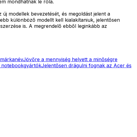
nem mondhatnak le róla.
z új modellek bevezetését, és megoldást jelent a
ebb különböző modellt kell kialakítaniuk, jelentősen
beszerzése is. A megrendelő ebből leginkább az
a márkanév
Jövőre a mennyiség helyett a minőségre
 a notebookgyártók
Jelentősen drágulni fognak az Acer és