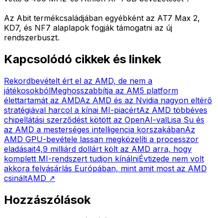
Az Abit termékcsaládjában egyébként az AT7 Max 2,
KD7, és NF7 alaplapok fogják támogatni az új
rendszerbuszt.
Kapcsolódó cikkek és linkek
Rekordbevételt ért el az AMD, de nem a
játékosokból
Meghosszabbítja az AM5 platform
élettartamát az AMD
Az AMD és az Nvidia nagyon eltérő
stratégiával harcol a kínai MI-piacért
Az AMD többéves
chipellátási szerződést kötött az OpenAI-val
Lisa Su és
az AMD a mesterséges intelligencia korszakában
Az
AMD GPU-bevétele lassan megközelíti a processzor
eladásait
4,9 milliárd dollárt költ az AMD arra, hogy
komplett MI-rendszert tudjon kínálni
Évtizede nem volt
akkora felvásárlás Európában, mint amit most az AMD
csinált
AMD
↗
Hozzászólások