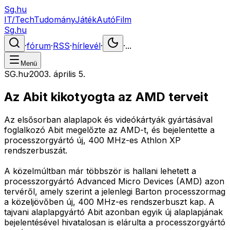
Sg.hu
IT/Tech
Tudomány
Játék
Autó
Film
Sg.hu
·
fórum
·
RSS
·
hírlevél
·
·
...
Menü
SG.hu
·
2003. április 5.
Az Abit kikotyogta az AMD terveit
Az elsősorban alaplapok és videókártyák gyártásával
foglalkozó Abit megelőzte az AMD-t, és bejelentette a
processzorgyártó új, 400 MHz-es Athlon XP
rendszerbuszát.
A közelmúltban már többször is hallani lehetett a
processzorgyártó Advanced Micro Devices (AMD) azon
tervéről, amely szerint a jelenlegi Barton processzormag
a közeljövőben új, 400 MHz-es rendszerbuszt kap. A
tajvani alaplapgyártó Abit azonban egyik új alaplapjának
bejelentésével hivatalosan is elárulta a processzorgyártó