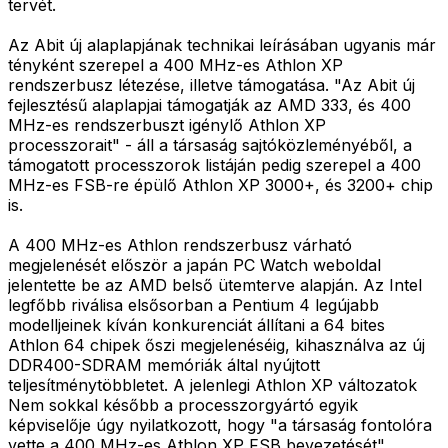
tervét.
Az Abit új alaplapjának technikai leírásában ugyanis már
tényként szerepel a 400 MHz-es Athlon XP
rendszerbusz létezése, illetve támogatása. "Az Abit új
fejlesztésű alaplapjai támogatják az AMD 333, és 400
MHz-es rendszerbuszt igénylő Athlon XP
processzorait" - áll a társaság sajtóközleményéből, a
támogatott processzorok listáján pedig szerepel a 400
MHz-es FSB-re épülő Athlon XP 3000+, és 3200+ chip
is.
A 400 MHz-es Athlon rendszerbusz várható
megjelenését először a japán PC Watch weboldal
jelentette be az AMD belső ütemterve alapján. Az Intel
legfőbb riválisa elsősorban a Pentium 4 legújabb
modelljeinek kíván konkurenciát állítani a 64 bites
Athlon 64 chipek őszi megjelenéséig, kihasználva az új
DDR400-SDRAM memóriák által nyújtott
teljesítménytöbbletet. A jelenlegi Athlon XP változatok
Nem sokkal később a processzorgyártó egyik
képviselője úgy nyilatkozott, hogy "a társaság fontolóra
vette a 400 MHz-es Athlon XP FSB bevezetését".