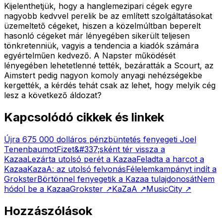
Kijelenthetjük, hogy a hanglemezipari cégek egyre
nagyobb kedvvel perelik be az említett szolgáltatásokat
üzemeltető cégeket, hiszen a közelmúltban beperelt
hasonló cégeket már lényegében sikerült teljesen
tönkretenniük, vagyis a tendencia a kiadók számára
egyértelműen kedvező. A Napster működését
lényegében lehetetlenné tették, bezáratták a Scourt, az
Aimstert pedig nagyon komoly anyagi nehézségekbe
kergették, a kérdés tehát csak az lehet, hogy melyik cég
lesz a következő áldozat?
Kapcsolódó cikkek és linkek
Újra 675 000 dolláros pénzbüntetés fenyegeti Joel
Tenenbaumot
Fizet&#337;sként tér vissza a
Kazaa
Lezárta utolsó perét a Kazaa
Feladta a harcot a
Kazaa
KazaA: az utolsó felvonás
Félelemkampányt indít a
Grokster
Börtönnel fenyegetik a Kazaa tulajdonosát
Nem
hódol be a Kazaa
Grokster
↗
KaZaA
↗
MusicCity
↗
Hozzászólások