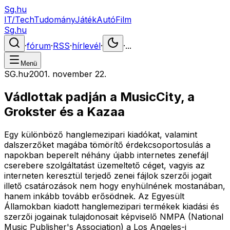
Sg.hu
IT/Tech
Tudomány
Játék
Autó
Film
Sg.hu
·
fórum
·
RSS
·
hírlevél
·
·
...
Menü
SG.hu
·
2001. november 22.
Vádlottak padján a MusicCity, a
Grokster és a Kazaa
Egy különböző hanglemezipari kiadókat, valamint
dalszerzőket magába tömörítő érdekcsoportosulás a
napokban beperelt néhány újabb internetes zenefájl
cserebere szolgáltatást üzemeltető céget, vagyis az
interneten keresztül terjedő zenei fájlok szerzői jogait
illető csatározások nem hogy enyhülnének mostanában,
hanem inkább tovább erősödnek. Az Egyesült
Államokban kiadott hanglemezipari termékek kiadási és
szerzői jogainak tulajdonosait képviselő NMPA (National
Music Publisher's Association) a Los Angeles-i