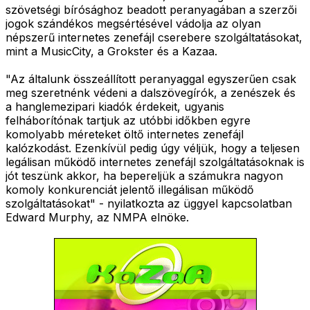
szövetségi bírósághoz beadott peranyagában a szerzői
jogok szándékos megsértésével vádolja az olyan
népszerű internetes zenefájl cserebere szolgáltatásokat,
mint a MusicCity, a Grokster és a Kazaa.
"Az általunk összeállított peranyaggal egyszerűen csak
meg szeretnénk védeni a dalszövegírók, a zenészek és
a hanglemezipari kiadók érdekeit, ugyanis
felháborítónak tartjuk az utóbbi időkben egyre
komolyabb méreteket öltő internetes zenefájl
kalózkodást. Ezenkívül pedig úgy véljük, hogy a teljesen
legálisan működő internetes zenefájl szolgáltatásoknak is
jót teszünk akkor, ha bepereljük a számukra nagyon
komoly konkurenciát jelentő illegálisan működő
szolgáltatásokat" - nyilatkozta az üggyel kapcsolatban
Edward Murphy, az NMPA elnöke.