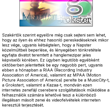
Szakértők szerint egyelőre még csak sejteni sem lehet,
hogy az ilyen és ehhez hasonló pereskedéseknek mikor
lesz vége, ugyanis kétségtelen, hogy a Napster
közelmúltbeli beperlése, és lényegében tönkretétele
egyfajta divatot teremtett a hanglemezipar jeles
képviselői körében. Ez ügyben legutóbb egyébként
októberben jelentettek be egy nagyobb pert, ugyanis
ebben a hónapban a RIAA (Recording Industry
Association of America), valamint az MPAA (Motion
Picture Association of America) perelte be a MusicCity-t,
a Grokstert, valamint a Kazaa-t, mondván ezen
internetes zenefájl cserebere szolgáltatások működése a
felhasználók számára lehetővé teszi a különböző
illegálisan másolt zenei és videofelvételek interneten
keresztüli terjesztését.