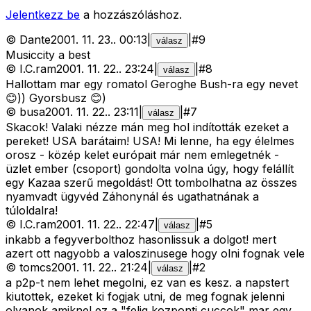
Jelentkezz be
a hozzászóláshoz.
©
Dante
2001. 11. 23.
.
00:13
|
|
#
9
válasz
Musiccity a best
©
I.C.ram
2001. 11. 22.
.
23:24
|
|
#
8
válasz
Hallottam mar egy romatol Geroghe Bush-ra egy nevet
😊)) Gyorsbusz 😊)
©
busa
2001. 11. 22.
.
23:11
|
|
#
7
válasz
Skacok! Valaki nézze mán meg hol indították ezeket a
pereket! USA barátaim! USA! Mi lenne, ha egy élelmes
orosz - közép kelet európait már nem emlegetnék -
üzlet ember (csoport) gondolta volna úgy, hogy felállít
egy Kazaa szerű megoldást! Ott tombolhatna az összes
nyamvadt ügyvéd Záhonynál és ugathatnának a
túloldalra!
©
I.C.ram
2001. 11. 22.
.
22:47
|
|
#
5
válasz
inkabb a fegyverbolthoz hasonlissuk a dolgot! mert
azert ott nagyobb a valoszinusege hogy olni fognak vele
©
tomcs
2001. 11. 22.
.
21:24
|
|
#
2
válasz
a p2p-t nem lehet megolni, ez van es kesz. a napstert
kiutottek, ezeket ki fogjak utni, de meg fognak jelenni
olyanok amiknel ez a "felig kozponti cuccok" mar egy