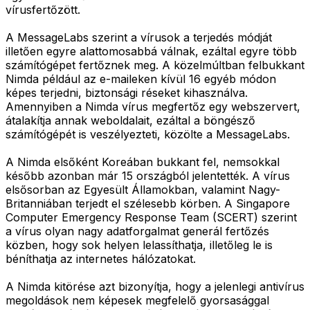
vírusfertőzött.
A MessageLabs szerint a vírusok a terjedés módját
illetően egyre alattomosabbá válnak, ezáltal egyre több
számítógépet fertőznek meg. A közelmúltban felbukkant
Nimda például az e-maileken kívül 16 egyéb módon
képes terjedni, biztonsági réseket kihasználva.
Amennyiben a Nimda vírus megfertőz egy webszervert,
átalakítja annak weboldalait, ezáltal a böngésző
számítógépét is veszélyezteti, közölte a MessageLabs.
A Nimda elsőként Koreában bukkant fel, nemsokkal
később azonban már 15 országból jelentették. A vírus
elsősorban az Egyesült Államokban, valamint Nagy-
Britanniában terjedt el szélesebb körben. A Singapore
Computer Emergency Response Team (SCERT) szerint
a vírus olyan nagy adatforgalmat generál fertőzés
közben, hogy sok helyen lelassíthatja, illetőleg le is
béníthatja az internetes hálózatokat.
A Nimda kitörése azt bizonyítja, hogy a jelenlegi antivírus
megoldások nem képesek megfelelő gyorsasággal