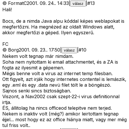
©
FormatC
2001. 09. 24.
.
14:33
|
|
#
13
válasz
Hali!
Bocs, de a nimda Java alpu kóddal képes weblapokat is
megfertőzni. Ha megnézed az oldalt Windows alatt,
akkor megfertőzi a géped. Ilyen egyszerű.
FC
©
Borg
2001. 09. 23.
.
17:50
|
|
#
10
válasz
Nekem volt tegnap már nimdam.
Soha nem nyitottam ki email attachmentet, és a ZA is
fogta az ilyesmit a gépemen.
Mégis benne volt a virus az internet temp filesban.
Ott figyelt, azt irják hogy internetes contentel is lemászik,
egy .eml és egy .data nevü filet tölt le a böngészö.
Sajnos senki sincs biztoságban.
Viszont, a Nav2002 csak szept-22-i virus definitionnal
irtja.
ÉS, állitolag ha nincs officeod telepitve nem terjed.
Nekem is inaktiv volt (még?) amikor leirtottam tegnap
éjjel... most hogy ez az office hiánya miatt, vagy mer még
tul friss volt..