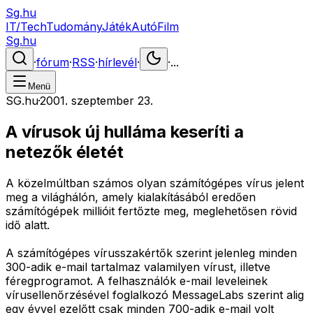
Sg.hu
IT/Tech
Tudomány
Játék
Autó
Film
Sg.hu
·
fórum
·
RSS
·
hírlevél
·
·
...
Menü
SG.hu
·
2001. szeptember 23.
A vírusok új hulláma keseríti a
netezők életét
A közelmúltban számos olyan számítógépes vírus jelent
meg a világhálón, amely kialakításából eredően
számítógépek millióit fertőzte meg, meglehetősen rövid
idő alatt.
A számítógépes vírusszakértők szerint jelenleg minden
300-adik e-mail tartalmaz valamilyen vírust, illetve
féregprogramot. A felhasználók e-mail leveleinek
vírusellenőrzésével foglalkozó MessageLabs szerint alig
egy évvel ezelőtt csak minden 700-adik e-mail volt