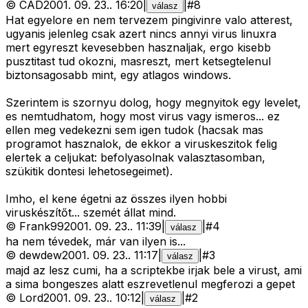
©
CAD
2001. 09. 23.
.
16:20
|
|
#
8
válasz
Hat egyelore en nem tervezem pingivinre valo atterest,
ugyanis jelenleg csak azert nincs annyi virus linuxra
mert egyreszt kevesebben hasznaljak, ergo kisebb
pusztitast tud okozni, masreszt, mert ketsegtelenul
biztonsagosabb mint, egy atlagos windows.
Szerintem is szornyu dolog, hogy megnyitok egy levelet,
es nemtudhatom, hogy most virus vagy ismeros... ez
ellen meg vedekezni sem igen tudok (hacsak mas
programot hasznalok, de ekkor a viruskeszitok felig
elertek a celjukat: befolyasolnak valasztasomban,
szükitik dontesi lehetosegeimet).
Imho, el kene égetni az összes ilyen hobbi
viruskészítőt... szemét állat mind.
©
Frank99
2001. 09. 23.
.
11:39
|
|
#
4
válasz
ha nem tévedek, már van ilyen is...
©
dewdew
2001. 09. 23.
.
11:17
|
|
#
3
válasz
majd az lesz cumi, ha a scriptekbe irjak bele a virust, ami
a sima bongeszes alatt eszrevetlenul megferozi a gepet
©
Lord
2001. 09. 23.
.
10:12
|
|
#
2
válasz