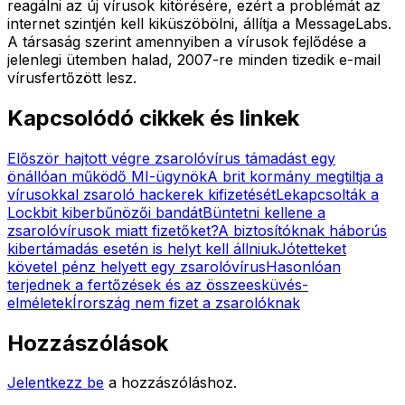
reagálni az új vírusok kitörésére, ezért a problémát az
internet szintjén kell kiküszöbölni, állítja a MessageLabs.
A társaság szerint amennyiben a vírusok fejlődése a
jelenlegi ütemben halad, 2007-re minden tizedik e-mail
vírusfertőzött lesz.
Kapcsolódó cikkek és linkek
Először hajtott végre zsarolóvírus támadást egy
önállóan működő MI-ügynök
A brit kormány megtiltja a
vírusokkal zsaroló hackerek kifizetését
Lekapcsolták a
Lockbit kiberbűnözői bandát
Büntetni kellene a
zsarolóvírusok miatt fizetőket?
A biztosítóknak háborús
kibertámadás esetén is helyt kell állniuk
Jótetteket
követel pénz helyett egy zsarolóvírus
Hasonlóan
terjednek a fertőzések és az összeesküvés-
elméletek
Írország nem fizet a zsarolóknak
Hozzászólások
Jelentkezz be
a hozzászóláshoz.