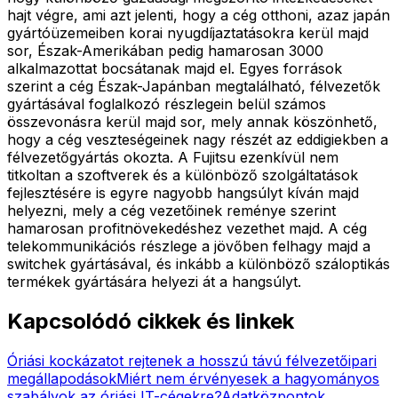
hajt végre, ami azt jelenti, hogy a cég otthoni, azaz japán
gyártóüzemeiben korai nyugdíjaztatásokra kerül majd
sor, Észak-Amerikában pedig hamarosan 3000
alkalmazottat bocsátanak majd el. Egyes források
szerint a cég Észak-Japánban megtalálható, félvezetők
gyártásával foglalkozó részlegein belül számos
összevonásra kerül majd sor, mely annak köszönhető,
hogy a cég veszteségeinek nagy részét az eddigiekben a
félvezetőgyártás okozta. A Fujitsu ezenkívül nem
titkoltan a szoftverek és a különböző szolgáltatások
fejlesztésére is egyre nagyobb hangsúlyt kíván majd
helyezni, mely a cég vezetőinek reménye szerint
hamarosan profitnövekedéshez vezethet majd. A cég
telekommunikációs részlege a jövőben felhagy majd a
switchek gyártásával, és inkább a különböző száloptikás
termékek gyártására helyezi át a hangsúlyt.
Kapcsolódó cikkek és linkek
Óriási kockázatot rejtenek a hosszú távú félvezetőipari
megállapodások
Miért nem érvényesek a hagyományos
szabályok az óriási IT-cégekre?
Adatközpontok