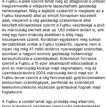
A Fujitsu a jelek szerint tehát még az átlagosnál is jobban
megszenvedte a világszerte tapasztalható gazdasági
nehézségeket. Még a legtöbb szakértőt is meglepte az a
Fujitsu képviselői által az elmúlt hónapban közzétett
adat, miszerint a cég gazdasági szakemberei által
készített előrejelzések szerint a Fujitsu vesztesége a jövő
év márciusáig elérheti akár az 1,83 milliárd dollárt is, ami
még egy ilyen óriáscég esetében is elég nagy
összegeknek számít. Korábban egyébként még sokkal
derűlátóbbak voltak a Fujitsu szakértői, ugyanis nem is
olyan rég még 41 millió dolláros nyereséggel számoltak,
azonban a nagyon komoly gazdasági hullámvölgy
keresztülhúzta a számításaikat. Különböző források
szerint a Fujitsu a 15 ezer alkalmazott elbocsátását a
jövő év márciusáig kívánja majd végrehajtani, míg az
üzembezárásokra 2004 márciusáig kerül majd sor. A
Fujitsu tervei szerint a cég fennmaradó gyártóüzemeiben
elsősorban számítógépek, perifériák és különböző
telekommunikációs eszközök gyártásával fognak majd
foglalkozni.
A Fujitsu a csődöt tehát úgy próbálja meg elkerülni,
hogy különböző gazdasági megszorító intézkedéseket