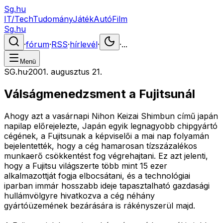
Sg.hu
IT/Tech
Tudomány
Játék
Autó
Film
Sg.hu
·
fórum
·
RSS
·
hírlevél
·
·
...
Menü
SG.hu
·
2001. augusztus 21.
Válságmenedzsment a Fujitsunál
Ahogy azt a vasárnapi Nihon Keizai Shimbun című japán
napilap előrejelezte, Japán egyik legnagyobb chipgyártó
cégének, a Fujitsunak a képviselői a mai nap folyamán
bejelentették, hogy a cég hamarosan tízszázalékos
munkaerő csökkentést fog végrehajtani. Ez azt jelenti,
hogy a Fujitsu világszerte több mint 15 ezer
alkalmazottját fogja elbocsátani, és a technológiai
iparban immár hosszabb ideje tapasztalható gazdasági
hullámvölgyre hivatkozva a cég néhány
gyártóüzemének bezárására is rákényszerül majd.