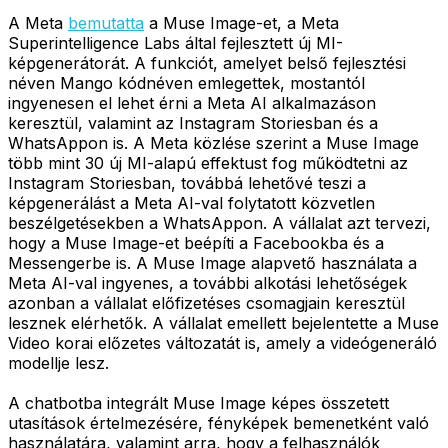
A Meta
bemutatta
a Muse Image-et, a Meta
Superintelligence Labs által fejlesztett új MI-
képgenerátorát. A funkciót, amelyet belső fejlesztési
néven Mango kódnéven emlegettek, mostantól
ingyenesen el lehet érni a Meta AI alkalmazáson
keresztül, valamint az Instagram Storiesban és a
WhatsAppon is. A Meta közlése szerint a Muse Image
több mint 30 új MI-alapú effektust fog működtetni az
Instagram Storiesban, továbbá lehetővé teszi a
képgenerálást a Meta AI-val folytatott közvetlen
beszélgetésekben a WhatsAppon. A vállalat azt tervezi,
hogy a Muse Image-et beépíti a Facebookba és a
Messengerbe is. A Muse Image alapvető használata a
Meta AI-val ingyenes, a további alkotási lehetőségek
azonban a vállalat előfizetéses csomagjain keresztül
lesznek elérhetők. A vállalat emellett bejelentette a Muse
Video korai előzetes változatát is, amely a videógeneráló
modellje lesz.
A chatbotba integrált Muse Image képes összetett
utasítások értelmezésére, fényképek bemenetként való
használatára, valamint arra, hogy a felhasználók