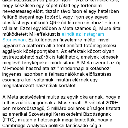
hogy készítsen egy képet rólad egy történelmi
nevezetesség előtt, tisztán távolítson el egy háttérben
feltűnő idegent egy fotóról, vagy írjon egy egyedi
utasítást egy működő QR-kód létrehozásához" - írja a
vállalat. Ezzel egy időben a Meta számos új, Muse által
működtetett MI-effektust is
elindít az Instagram
Storiesban
. Ez különösen figyelemre méltó, mivel
ugyanaz a platform áll a fent említett fotómegjelölési
aggályok középpontjában. Az effektek között olyan
testreszabható szűrők is találhatók, amelyek képesek
meglévő fényképeket módosítani. A Meta szerint az új
MI-modell használata az "mindennapi alkotáshoz"
ingyenes, azonban a felhasználóknak előfizetéses
csomagra kell váltaniuk, miután elérnek egy
meghatározott használati korlátot.
A Meta adatvédelmi múltja az egyik oka annak, hogy a
felhasználók aggódnak a Muse miatt. A vállalat 2019-
ben rekordösszegű, 5 milliárd dolláros bírságot fizetett
az amerikai Szövetségi Kereskedelmi Bizottságnak
(FTC), miután a hatóságok megállapították, hogy a
Cambridge Analytica politikai tanácsadó cég a