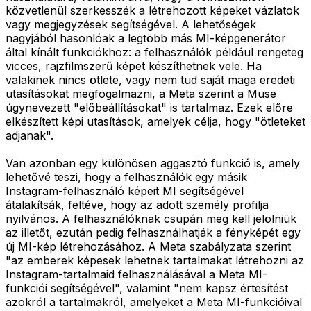
közvetlenül szerkesszék a létrehozott képeket vázlatok
vagy megjegyzések segítségével. A lehetőségek
nagyjából hasonlóak a legtöbb más MI-képgenerátor
által kínált funkciókhoz: a felhasználók például rengeteg
vicces, rajzfilmszerű képet készíthetnek vele. Ha
valakinek nincs ötlete, vagy nem tud saját maga eredeti
utasításokat megfogalmazni, a Meta szerint a Muse
úgynevezett "előbeállításokat" is tartalmaz. Ezek előre
elkészített képi utasítások, amelyek célja, hogy "ötleteket
adjanak".
Van azonban egy különösen aggasztó funkció is, amely
lehetővé teszi, hogy a felhasználók egy másik
Instagram-felhasználó képeit MI segítségével
átalakítsák, feltéve, hogy az adott személy profilja
nyilvános. A felhasználóknak csupán meg kell jelölniük
az illetőt, ezután pedig felhasználhatják a fényképét egy
új MI-kép létrehozásához. A Meta szabályzata szerint
"az emberek képesek lehetnek tartalmakat létrehozni az
Instagram-tartalmaid felhasználásával a Meta MI-
funkciói segítségével", valamint "nem kapsz értesítést
azokról a tartalmakról, amelyeket a Meta MI-funkcióival