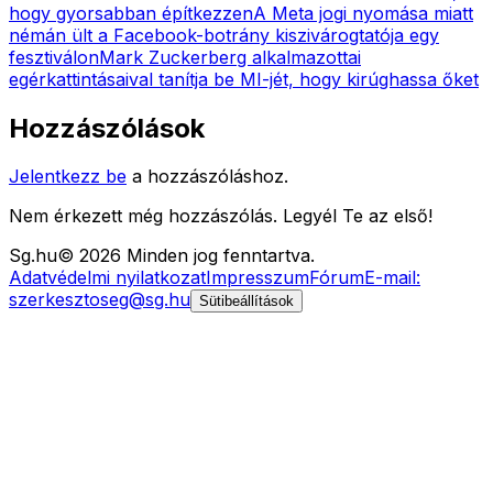
hogy gyorsabban építkezzen
A Meta jogi nyomása miatt
némán ült a Facebook-botrány kiszivárogtatója egy
fesztiválon
Mark Zuckerberg alkalmazottai
egérkattintásaival tanítja be MI-jét, hogy kirúghassa őket
Hozzászólások
Jelentkezz be
a hozzászóláshoz.
Nem érkezett még hozzászólás. Legyél Te az első!
Sg
.hu
©
2026
Minden jog fenntartva.
Adatvédelmi nyilatkozat
Impresszum
Fórum
E-mail:
szerkesztoseg@sg.hu
Sütibeállítások