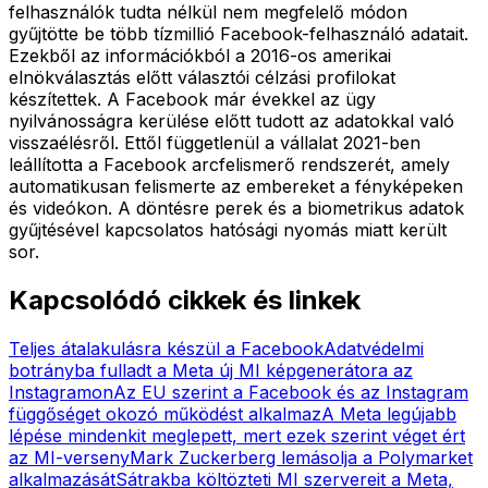
felhasználók tudta nélkül nem megfelelő módon
gyűjtötte be több tízmillió Facebook-felhasználó adatait.
Ezekből az információkból a 2016-os amerikai
elnökválasztás előtt választói célzási profilokat
készítettek. A Facebook már évekkel az ügy
nyilvánosságra kerülése előtt tudott az adatokkal való
visszaélésről. Ettől függetlenül a vállalat 2021-ben
leállította a Facebook arcfelismerő rendszerét, amely
automatikusan felismerte az embereket a fényképeken
és videókon. A döntésre perek és a biometrikus adatok
gyűjtésével kapcsolatos hatósági nyomás miatt került
sor.
Kapcsolódó cikkek és linkek
Teljes átalakulásra készül a Facebook
Adatvédelmi
botrányba fulladt a Meta új MI képgenerátora az
Instagramon
Az EU szerint a Facebook és az Instagram
függőséget okozó működést alkalmaz
A Meta legújabb
lépése mindenkit meglepett, mert ezek szerint véget ért
az MI-verseny
Mark Zuckerberg lemásolja a Polymarket
alkalmazását
Sátrakba költözteti MI szervereit a Meta,