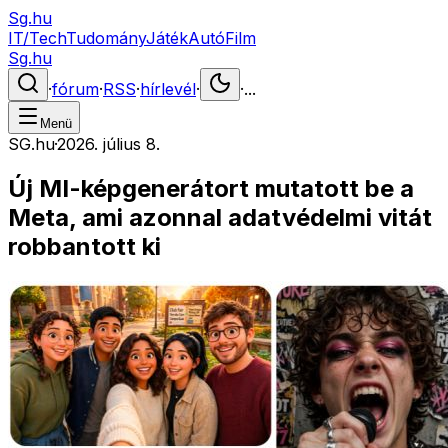
Sg.hu
IT/Tech
Tudomány
Játék
Autó
Film
Sg.hu
·
fórum
·
RSS
·
hírlevél
·
·
...
Menü
SG.hu
·
2026. július 8.
Új MI-képgenerátort mutatott be a
Meta, ami azonnal adatvédelmi vitát
robbantott ki