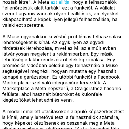
hoztak létre". A Meta
azt állítja
, hogy a felhasználók
"ellenőrzésük alatt tartják" ezt a funkciót. A vállalat
szerint ugyanis vannak olyan beállítások, amelyekkel
kikapcsolható a képek ilyen jellegű felhasználása, ha
valaki ezt szeretné.
A Muse ugyanakkor kevésbé problémás felhasználási
lehetőségeket is kínál. Az egyik ilyen az egyedi
hirdetések létrehozása, mivel az MI az elmúlt évben
látványosan megjelent a reklámiparban. Egy másik
lehetőség a lakberendezési ötletek kipróbálása. Egy
promóciós videóban például egy felhasználó a Muse
segítségével megnézi, hogyan mutatna egy használt
kanapé a garázsában. Ez utóbbi funkciót a Facebook
Marketplace-szel való integrációra tervezték. A
Marketplace a Meta népszerű, a Craigslisthez hasonló
felülete, ahol használt bútorokat és különféle
kiegészítőket lehet adni és venni.
A modell emellett utasításokon alapuló képszerkesztést
is kínál, amely lehetővé teszi a felhasználók számára,
hogy képeket készítsenek és osszanak meg a Meta
alkalmazásaiban és platformjain. "Azt is kérheted tőle,