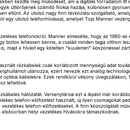
ben kezdte meg működését, ám a digitális forradalom itt i
 egyik úttörőjének számító Nokia hazája, különösen gyors
sen eltűnt. Az utolsó nagy finn távközlési szolgáltató, am
iától egy utolsó telefonhívással, amelyet Topi Manner vezér
ezetékes telefonokról. Manner elmesélte, hogy az 1980-as 
gy biztos lehessen benne, a család minden tagja otthon les
 is, majd a hívást egy kötetlen "kuulemiin" köszönéssel zárt
sznált rézkábelek csak korlátozott mennyiségű adat továb
hanghullámot utánozza, ezért nevezik ezt analóg technológ
 optikai kábelekre. Ezek rendkívül vékony üvegszálakon, f
sz lehetővé.
ézkábeles hálózatát. Versenytársai ezt a lépést már korább
etékes telefon-előfizetést használt, új ilyen csomagokat p
vezetékes telefon-előfizetéseket. A finn közszolgálati műs
is elsősorban helyi vezetékes hívásokra támaszkodnak.