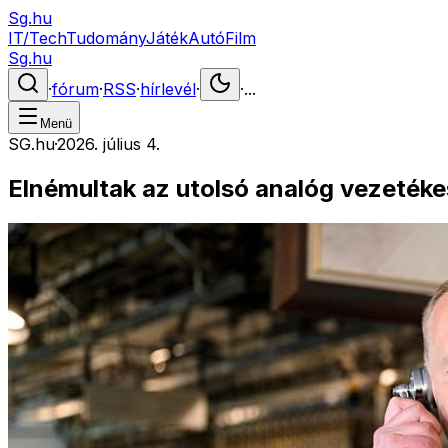
Sg.hu
IT/Tech
Tudomány
Játék
Autó
Film
Sg.hu
·
fórum
·
RSS
·
hírlevél
·
·
...
Menü
SG.hu
·
2026. július 4.
Elnémultak az utolsó analóg vezeték