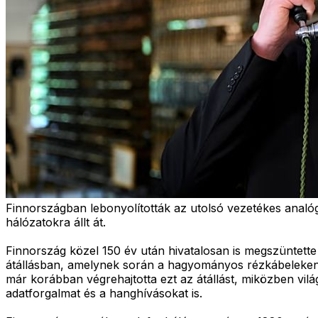
Finnországban lebonyolították az utolsó vezetékes analóg 
hálózatokra állt át.
Finnország közel 150 év után hivatalosan is megszüntette
átállásban, amelynek során a hagyományos rézkábeleken mű
már korábban végrehajtotta ezt az átállást, miközben vilá
adatforgalmat és a hanghívásokat is.