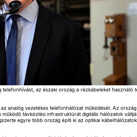
telefonhívást, az északi ország a rézkábeleket használó te
 az analóg vezetékes telefonhálózat működését. Az ország e
ködő távközlési infrastruktúrát digitális hálózatok váltjá
gszerte egyre több ország építi ki az optikai kábelhálózato