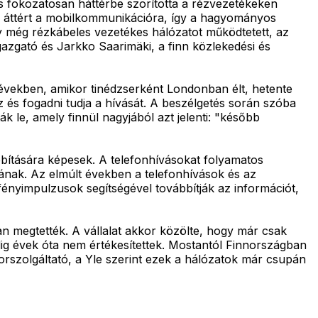
s fokozatosan háttérbe szorította a rézvezetékeken
an áttért a mobilkommunikációra, így a hagyományos
ely még rézkábeles vezetékes hálózatot működtetett, az
igazgató és Jarkko Saarimäki, a finn közlekedési és
években, amikor tinédzserként Londonban élt, hetente
z és fogadni tudja a hívását. A beszélgetés során szóba
ák le, amely finnül nagyjából azt jelenti: "később
bítására képesek. A telefonhívásokat folyamatos
iának. Az elmúlt években a telefonhívások és az
ényimpulzusok segítségével továbbítják az információt,
an megtették. A vállalat akkor közölte, hogy már csak
edig évek óta nem értékesítettek. Mostantól Finnországban
orszolgáltató, a Yle szerint ezek a hálózatok már csupán