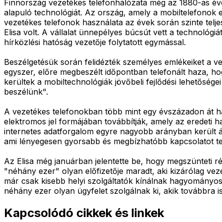
Finnország vezetékes telefonhálózata még az 1880-as évek
alapuló technológiát. Az ország, amely a mobiltelefonok
vezetékes telefonok használata az évek során szinte telje
Elisa volt. A vállalat ünnepélyes búcsút vett a technológ
hírközlési hatóság vezetője folytatott egymással.
Beszélgetésük során felidézték személyes emlékeiket a v
egyszer, előre megbeszélt időpontban telefonált haza, ho
kerültek a mobiltechnológiák jövőbeli fejlődési lehetőségei
beszélünk".
A vezetékes telefonokban több mint egy évszázadon át ha
elektromos jel formájában továbbítják, amely az eredeti 
internetes adatforgalom egyre nagyobb arányban került át
ami lényegesen gyorsabb és megbízhatóbb kapcsolatot te
Az Elisa még januárban jelentette be, hogy megszünteti r
"néhány ezer" olyan előfizetője maradt, aki kizárólag vez
már csak kisebb helyi szolgáltatók kínálnak hagyományos 
néhány ezer olyan ügyfelet szolgálnak ki, akik továbbra 
Kapcsolódó cikkek és linkek