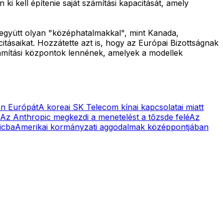
i kell építenie saját számítási kapacitását, amely
együtt olyan "középhatalmakkal", mint Kanada,
tásaikat. Hozzátette azt is, hogy az Európai Bizottságnak
zámítási központok lennének, amelyek a modellek
an Európát
A koreai SK Telecom kínai kapcsolatai miatt
Az Anthropic megkezdi a menetelést a tőzsde felé
Az
icba
Amerikai kormányzati aggodalmak középpontjában