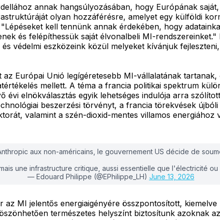
rdellához annak hangsúlyozásában, hogy Európának saját, él
frastruktúráját olyan hozzáférésre, amelyet egy külföldi 
. "Lépéseket kell tennünk annak érdekében, hogy adatainka
ek és felépíthessük saját élvonalbeli MI-rendszereinket."
 és védelmi eszközeink közül melyeket kívánjuk fejleszten
 az Európai Unió legígéretesebb MI-vállalatának tartanak, é
tértékelés mellett. A téma a francia politikai spektrum külö
vi elnökválasztás egyik lehetséges indulója arra szólította
 technológiai beszerzési törvényt, a francia törekvések újb
orát, valamint a szén-dioxid-mentes villamos energiához 
’Anthropic aux non-américains, le gouvernement US décide de soume
mais une infrastructure critique, aussi essentielle que l'électricité o
— Edouard Philippe (@EPhilippe_LH)
June 13, 2026
ter az MI jelentős energiaigényére összpontosított, kiemelv
köszönhetően természetes helyszínt biztosítunk azoknak a