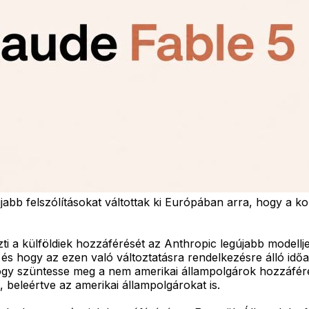
b felszólításokat váltottak ki Európában arra, hogy a kont
zti a külföldiek hozzáférését az Anthropic legújabb modell
s hogy az ezen való változtatásra rendelkezésre álló idő
ogy szüntesse meg a nem amerikai állampolgárok hozzáférés
 beleértve az amerikai állampolgárokat is.