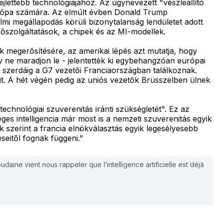
lettebb technológiájához. Az úgynevezett "vészleállító
Európa számára. Az elmúlt évben Donald Trump
mi megállapodás körüli bizonytalanság lendületet adott
őszolgáltatások, a chipek és az MI-modellek.
k megerősítésére, az amerikai lépés azt mutatja, hogy
gy ne maradjon le - jelentették ki egybehangzóan európai
 szerdáig a G7 vezetői Franciaországban találkoznak.
it. A hét végén pedig az uniós vezetők Brüsszelben ülnek
chnológiai szuverenitás iránti szükségletét". Ez az
ges intelligencia már most is a nemzeti szuverenitás egyik
szerint a francia elnökválasztás egyik legesélyesebb
seitől fognak függeni."
ine vient nous rappeler que l’intelligence artificielle est déjà