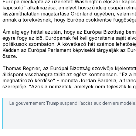
Európa megkapta az üzenetet: Washington először kapcsolt
kapcsoló" alkalmazása, amelyet hosszú ideig csupán elm
kiszámíthatatlan magatartása Grönland ügyében, valamint 
annak a törekvésnek, hogy Európa csökkentse függőségét a
Ám alig egy héttel azután, hogy az Európai Bizottság bemu
egyre fogy az idő. Európának fel kell gyorsítania saját é
politikusok szombaton. A következő hét számos lehetősége
Kedden az Európai Parlament képviselői tárgyalják az Eur
össze.
Thomas Regnier, az Európai Bizottság szóvivője kijelentet
álláspont visszhangra talált az egész kontinensen. "Ez a 
meghatározó kérdése" - mondta Jordan Bardella, a franci
szereplője. "Azok a nemzetek, amelyek nem fejlesztik ki g
Le gouvernement Trump suspend l’accès aux derniers modèles IA d