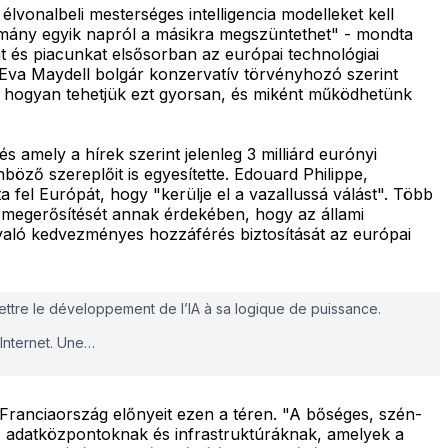
vonalbeli mesterséges intelligencia modelleket kell
kormány egyik napról a másikra megszüntethet" - mondta
t és piacunkat elsősorban az európai technológiai
 Eva Maydell bolgár konzervatív törvényhozó szerint
i, hogyan tehetjük ezt gyorsan, és miként működhetünk
s amely a hírek szerint jelenleg 3 milliárd eurónyi
nböző szereplőit is egyesítette. Edouard Philippe,
 fel Európát, hogy "kerülje el a vazallussá válást". Több
óli megerősítését annak érdekében, hogy az állami
való kedvezményes hozzáférés biztosítását az európai
ttre le développement de l’IA à sa logique de puissance.
u Internet. Une…
e Franciaország előnyeit ezen a téren. "A bőséges, szén-
z adatközpontoknak és infrastruktúráknak, amelyek a