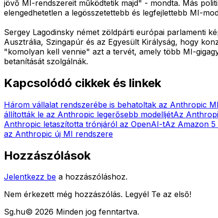
jövő MI-rendszereit működtetik majd" - mondta. Más politi
elengedhetetlen a legösszetettebb és legfejlettebb MI-mod
Sergey Lagodinsky német zöldpárti európai parlamenti ké
Ausztrália, Szingapúr és az Egyesült Királyság, hogy konz
"komolyan kell vennie" azt a tervét, amely több MI-giga
betanítását szolgálnák.
Kapcsolódó cikkek és linkek
Három vállalat rendszerébe is behatoltak az Anthropic MI
állították le az Anthropic legerősebb modelljét
Az Anthropi
Anthropic letaszította trónjáról az OpenAI-t
Az Amazon 5 mi
az Anthropic új MI rendszere
Hozzászólások
Jelentkezz be
a hozzászóláshoz.
Nem érkezett még hozzászólás. Legyél Te az első!
Sg
.hu
©
2026
Minden jog fenntartva.