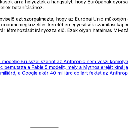
kusok arra helyezték a hangsúlyt, hogy Európának gyorsan k
ellek betanításához.
pviselő azt szorgalmazta, hogy az Európai Unió működjön 
orciumi megközelítés keretében egyesítsék számítási kapaci
gyár létrehozását irányozza elő. Ezek olyan hatalmas MI-s
 modelljei
Brüsszel szerint az Anthropic nem veszi komoly
c bemutatta a Fable 5 modellt, mely a Mythos erejét kínálja
lliárd, a Google akár 40 milliárd dollárt fektet az Anthrop