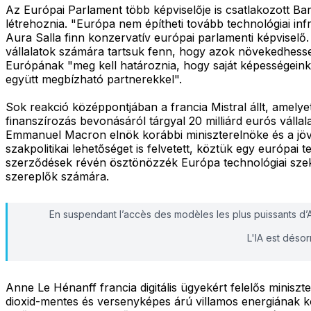
Az Európai Parlament több képviselője is csatlakozott Ba
létrehoznia. "Európa nem építheti tovább technológiai in
Aura Salla finn konzervatív európai parlamenti képviselő
vállalatok számára tartsuk fenn, hogy azok növekedhessen
Európának "meg kell határoznia, hogy saját képességeink
együtt megbízható partnerekkel".
Sok reakció középpontjában a francia Mistral állt, amelyet
finanszírozás bevonásáról tárgyal 20 milliárd eurós vállala
Emmanuel Macron elnök korábbi miniszterelnöke és a jövő é
szakpolitikai lehetőséget is felvetett, köztük egy európai
szerződések révén ösztönözzék Európa technológiai szekt
szereplők számára.
En suspendant l’accès des modèles les plus puissants d
L'IA est désor
Anne Le Hénanff francia digitális ügyekért felelős minisz
dioxid-mentes és versenyképes árú villamos energiának 