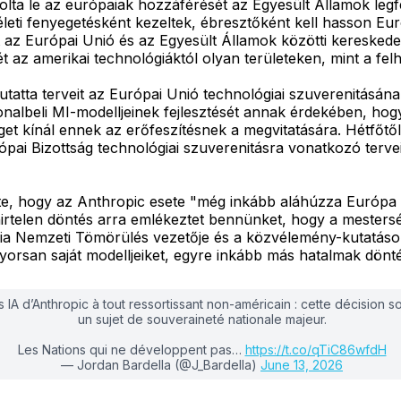
a le az európaiak hozzáférését az Egyesült Államok legfej
életi fenyegetésként kezeltek, ébresztőként kell hasson 
az Európai Unió és az Egyesült Államok közötti kereskedel
z amerikai technológiáktól olyan területeken, mint a felh
tatta terveit az Európai Unió technológiai szuverenitásána
lvonalbeli MI-modelljeinek fejlesztését annak érdekében, ho
t kínál ennek az erőfeszítésnek a megvitatására. Hétfőtől
ópai Bizottság technológiai szuverenitásra vonatkozó terve
te, hogy az Anthropic esete "még inkább aláhúzza Európa te
hirtelen döntés arra emlékeztet bennünket, hogy a mestersé
a Nemzeti Tömörülés vezetője és a közvélemény-kutatások 
yorsan saját modelljeiket, egyre inkább más hatalmak dönté
’Anthropic à tout ressortissant non-américain : cette décision souda
un sujet de souveraineté nationale majeur.
Les Nations qui ne développent pas…
https://t.co/qTiC86wfdH
— Jordan Bardella (@J_Bardella)
June 13, 2026