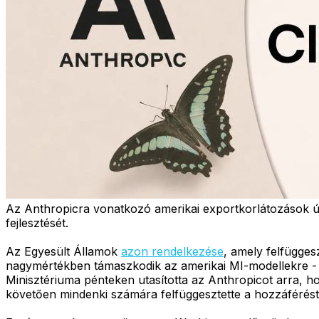
Az Anthropicra vonatkozó amerikai exportkorlátozások újab
fejlesztését.
Az Egyesült Államok
azon rendelkezése
, amely felfügges
nagymértékben támaszkodik az amerikai MI-modellekre - é
Minisztériuma pénteken utasította az Anthropicot arra, h
követően mindenki számára felfüggesztette a hozzáférést,