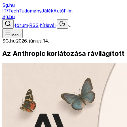
Sg.hu
IT/Tech
Tudomány
Játék
Autó
Film
Sg.hu
·
fórum
·
RSS
·
hírlevél
·
·
...
Menü
SG.hu
·
2026. június 14.
Az Anthropic korlátozása rávilágítot